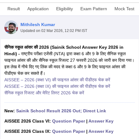
Result
Application
Eligibility
Exam Pattern
Mock Test
Mithilesh Kumar
Updated on
02 Mar 2026, 12:02 PM IST
ngana FA1 Exam Time Table 2026
AP FA1 Exam Time Table 2026
Nadu 12th Supplementary Result 2026
सैनिक स्कूल आंसर की 2026 (Sainik School Answer Key 2026 in
TN 11th Arrear Result 2026
TN 10
Wise)
Hindi) -
CBSE 10th Second Board Result Marksheet 2026
राष्ट्रीय परीक्षा एजेंसी (NTA) द्वारा कक्षा 6 और 9 के लिए सैनिक स्कूल
CBSE Second Bo
 WBCHSE HS Result 2026
फाइनल आंसर की और सैनिक स्कूल रिजल्ट 27 फरवरी 2026 को जारी कर दिया गया।
CBSE Class 12 Result Link 2026
Punjab PSEB
26
CBSE 10th Science Question Paper 2026 Second Exam
इस लेख में नीचे दिए गए लिंक की मदद से कक्षा 6 और 9 के लिए फाइनल आंसर की
CBSE 10th En
ementary Question Paper 2026
पीडीएफ चेक कर सकते हैं।
TS Inter Supplementary Question Paper
la SSLC
AISSEE – 2026 (कक्षा VI) की फाइनल आंसर की पीडीएफ चेक करें
Karnataka SSLC
UK Board 10th
Goa Board SSC
PSEB 10th
JKBO
DHSE Exam
AISSEE – 2026 (कक्षा IX) की फाइनल आंसर की पीडीएफ चेक करें
MP Board 12th
UK Board 12th
Goa Board HSSC
PSEB 12th
J
my Public School Admissions
सैनिक स्कूल रिजल्ट और मेरिट लिस्ट 2026 चेक करें
Navyug School Admission
MGGS School Ad
lkata
Schools in Jaipur
Schools in Lucknow
Schools in Gurgaon
Schools i
arat
Schools in Punjab
Schools in Bihar
New:
Sainik School Result 2026 Out; Direct Link
Marathi Medium Schools in India
Gujarati Medium Schools in India
Kanna
ndia
Army Public Schools in India
AISSEE 2026 Class VI:
Question Paper
|
Answer Key
Syllabus
HBSE 12th Syllabus
HPBOSE 12th Syllabus
NBSE HSSLC Syll
AISSEE 2026 Class IX:
Question Paper
|
Answer Key
Board Class 12 Question Papers
HBSE 12th Question Papers
GSEB HSC
s
GSEB SSC Question Papers
Goa Board SSC Question Paper
Manipur 