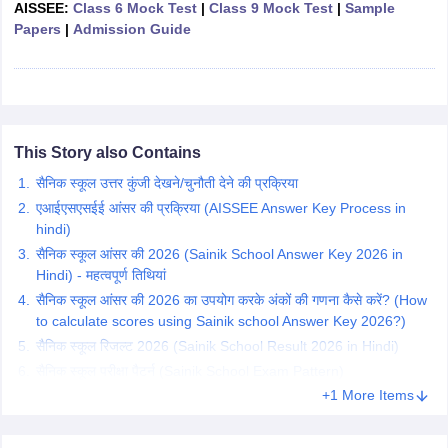
AISSEE:
Class 6 Mock Test
|
Class 9 Mock Test
|
Sample
CGBSE 10th Syllabus
JAC 10th Syllabus
Odisha 10th Syllabus
Kerala SS
Papers
|
Admission Guide
yllabus for Class 10
Syllabus for Class 11
Syllabus for Class 12
NCERT S
cholarships 2026
Digital Gujarat Scholarship 2026-27
UP Scholarship 2
Olympiad)
International General Knowledge Olympiad
HBCSE Mathematic
This Story also Contains
सैनिक स्कूल उत्तर कुंजी देखने/चुनौती देने की प्रक्रिया
एआईएसएसईई आंसर की प्रक्रिया (AISSEE Answer Key Process in
hindi)
सैनिक स्कूल आंसर की 2026 (Sainik School Answer Key 2026 in
Hindi) - महत्वपूर्ण तिथियां
सैनिक स्कूल आंसर की 2026 का उपयोग करके अंकों की गणना कैसे करें? (How
to calculate scores using Sainik school Answer Key 2026?)
सैनिक स्कूल रिजल्ट 2026 (Sainik School Result 2026 in Hindi)
सैनिक स्कूल परीक्षा पैटर्न (Sainik School Exam Pattern)
+1 More Items