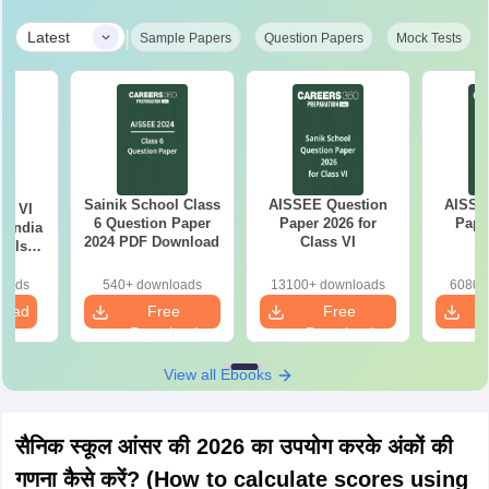
|
Latest
Sample Papers
Question Papers
Mock Tests
Sainik School Class
AISSEE Question
AISSE
ss VI
6 Question Paper
Paper 2026 for
Pape
l India
2024 PDF Download
Class VI
C
ools
e
ion
loads
540+ downloads
13100+ downloads
6080+
load
Free
Free
Download
Download
View all Ebooks
सैनिक स्कूल आंसर की 2026 का उपयोग करके अंकों की
गणना कैसे करें? (How to calculate scores using