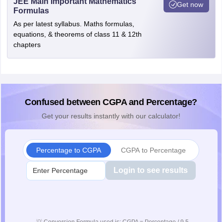
JEE Main Important Mathematics
Get now
Formulas
As per latest syllabus. Maths formulas,
equations, & theorems of class 11 & 12th
chapters
Confused between CGPA and Percentage?
Get your results instantly with our calculator!
Percentage to CGPA
CGPA to Percentage
Login to see results