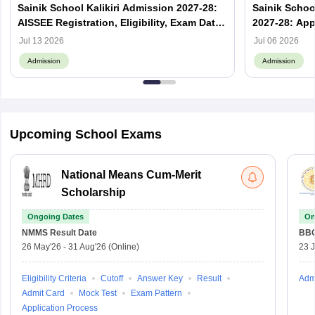
Sainik School Kalikiri Admission 2027-28:
Sainik Scho
AISSEE Registration, Eligibility, Exam Date
2027-28: App
& Result
Jul 13 2026
Jul 06 2026
Admission
Admission
Upcoming School Exams
National Means Cum-Merit
Scholarship
Ongoing Dates
On
NMMS
Result Date
BBO
26 May'26
-
31 Aug'26
(Online)
23 
Eligibility Criteria
Cutoff
Answer Key
Result
Adm
Admit Card
Mock Test
Exam Pattern
Application Process