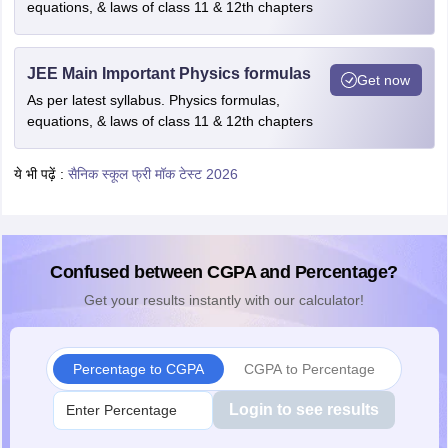
equations, & laws of class 11 & 12th chapters
JEE Main Important Physics formulas
Get now
As per latest syllabus. Physics formulas,
equations, & laws of class 11 & 12th chapters
ये भी पढ़ें :
सैनिक स्कूल फ्री मॉक टेस्ट 2026
Confused between CGPA and Percentage?
Get your results instantly with our calculator!
Percentage to CGPA
CGPA to Percentage
Login to see results