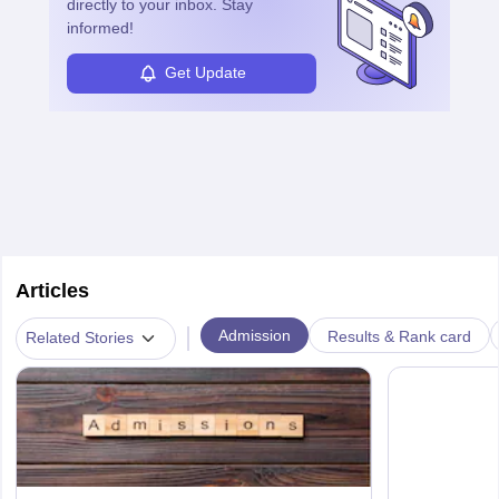
directly to your inbox. Stay
informed!
Get Update
Articles
|
Admission
Results & Rank card
Related Stories