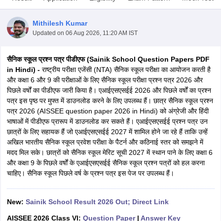
Mithilesh Kumar
Updated on
06 Aug 2026, 11:20 AM IST
सैनिक स्कूल प्रश्न पत्र पीडीएफ (Sainik School Question Papers PDF
xam Time Table 2026
in Hindi) -
राष्ट्रीय परीक्षा एजेंसी (NTA) सैनिक स्कूल परीक्षा का आयोजन करती है
1th 12th Supplementary Result 2026
Kerala Plus Two SAY Result 2026
M
और कक्षा 6 और 9 की परीक्षाओं के लिए सैनिक स्कूल परीक्षा प्रश्न पत्र 2026 और
lt Marksheet 2026
CBSE Second Board Result 2026 Roll Number
CBSE 
पिछले वर्षों का पीडीएफ जारी किया है। एआईएसएसईई 2026 और पिछले वर्षों का प्रश्न
 WBCHSE HS Result 2026
CBSE Class 12 Result Link 2026
Punjab PSEB
पत्र इस पृष्ठ पर मुफ्त में डाउनलोड करने के लिए उपलब्ध हैं। छात्र सैनिक स्कूल प्रश्न
26
CBSE 10th Science Question Paper 2026 Second Exam
CBSE 10th En
पत्र 2026 (AISSEE question paper 2026 in Hindi) को अंग्रेजी और हिंदी
ementary Question Paper 2026
TS Inter Supplementary Question Paper
भाषाओं में पीडीएफ प्रारूप में डाउनलोड कर सकते हैं। एआईएसएसईई प्रश्न पत्र उन
la SSLC
Karnataka SSLC
UK Board 10th
Goa Board SSC
PSEB 10th
JKBO
छात्रों के लिए सहायक हैं जो एआईएसएसईई 2027 में शामिल होने जा रहे हैं ताकि उन्हें
DHSE Exam
MP Board 12th
UK Board 12th
Goa Board HSSC
PSEB 12th
J
अखिल भारतीय सैनिक स्कूल प्रवेश परीक्षा के पैटर्न और कठिनाई स्तर को समझने में
my Public School Admissions
Navyug School Admission
MGGS School Ad
मदद मिल सके। छात्रों को सैनिक स्कूल मेरिट सूची 2027 में स्थान पाने के लिए कक्षा 6
lkata
Schools in Jaipur
Schools in Lucknow
Schools in Gurgaon
Schools i
और कक्षा 9 के पिछले वर्षों के एआईएसएसईई सैनिक स्कूल प्रश्न पत्रों को हल करना
arat
Schools in Punjab
Schools in Bihar
चाहिए। सैनिक स्कूल पिछले वर्ष के प्रश्न पत्र इस पेज पर उपलब्ध हैं।
Marathi Medium Schools in India
Gujarati Medium Schools in India
Kanna
ndia
Army Public Schools in India
Syllabus
HBSE 12th Syllabus
HPBOSE 12th Syllabus
NBSE HSSLC Syll
New:
Sainik School Result 2026 Out; Direct Link
Board Class 12 Question Papers
HBSE 12th Question Papers
GSEB HSC
AISSEE 2026 Class VI:
Question Paper
|
Answer Key
s
GSEB SSC Question Papers
Goa Board SSC Question Paper
Manipur 