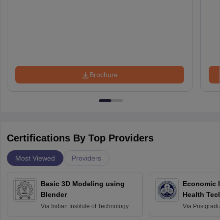
Brochure
Certifications By Top Providers
Most Viewed
Providers
Basic 3D Modeling using
Economic E
Blender
Health Tec
Assessmen
Via
Indian Institute of Technology
Via
Postgradua
Bombay
Education an