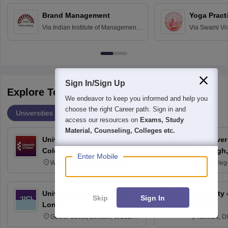
Chandigarh
Brand Management
Yoga Pract
Via
Indian Institute of Management
Via
Swami Vi
Bangalore
Anusandhana
Bangalore
Sign In/Sign Up
Explore Top Universities Across Globe
We endeavor to keep you informed and help you
choose the right Career path. Sign in and
Universities
Degrees
Majors
Popular Articles
access our resources on
Exams, Study
Material, Counseling, Colleges etc.
University of Essex,
The Univers
Colchester
Edinburgh,
Enter Mobile
Wivenhoe Park Colchester CO4
Old Colleg
3SQ
Edinburgh
University College London,
University 
Skip
Sign In
London
Newark
Gower Street, London, WC1E
Newark, D
6BT