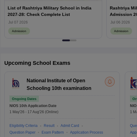
List of Rashtriya Military School in India
Rashtriya Mi
2027-28: Check Complete List
Admission 202
Result
Jul 07 2026
Jul 06 2026
Admission
Admission
Upcoming School Exams
National Institute of Open
Schooling 10th examination
Ongoing Dates
On
NIOS 10th
Application Date
NIO
1 May'26
-
17 Aug'26
(Online)
1 M
Eligibility Criteria
Result
Admit Card
Que
Question Paper
Exam Pattern
Application Process
Appl