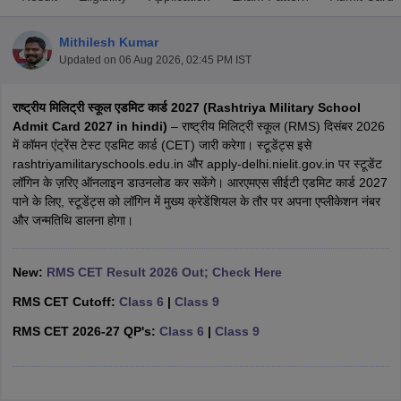
Mithilesh Kumar
Updated on
06 Aug 2026, 02:45 PM IST
राष्ट्रीय मिलिट्री स्कूल एडमिट कार्ड 2027 (Rashtriya Military School
ngana FA1 Exam Time Table 2026
AP FA1 Exam Time Table 2026
Admit Card 2027 in hindi)
– राष्ट्रीय मिलिट्री स्कूल (RMS) दिसंबर 2026
Nadu 12th Supplementary Result 2026
TN 11th Arrear Result 2026
TN 10
में कॉमन एंट्रेंस टेस्ट एडमिट कार्ड (CET) जारी करेगा। स्टूडेंट्स इसे
Wise)
CBSE 10th Second Board Result Marksheet 2026
CBSE Second Bo
rashtriyamilitaryschools.edu.in और apply-delhi.nielit.gov.in पर स्टूडेंट
 WBCHSE HS Result 2026
CBSE Class 12 Result Link 2026
Punjab PSEB
लॉगिन के ज़रिए ऑनलाइन डाउनलोड कर सकेंगे। आरएमएस सीईटी एडमिट कार्ड 2027
26
CBSE 10th Science Question Paper 2026 Second Exam
CBSE 10th En
पाने के लिए, स्टूडेंट्स को लॉगिन में मुख्य क्रेडेंशियल के तौर पर अपना एप्लीकेशन नंबर
ementary Question Paper 2026
TS Inter Supplementary Question Paper
और जन्मतिथि डालना होगा।
la SSLC
Karnataka SSLC
UK Board 10th
Goa Board SSC
PSEB 10th
JKBO
DHSE Exam
MP Board 12th
UK Board 12th
Goa Board HSSC
PSEB 12th
J
my Public School Admissions
Navyug School Admission
MGGS School Ad
New:
RMS CET Result 2026 Out; Check Here
lkata
Schools in Jaipur
Schools in Lucknow
Schools in Gurgaon
Schools i
RMS CET Cutoff:
Class 6
|
Class 9
arat
Schools in Punjab
Schools in Bihar
Marathi Medium Schools in India
Gujarati Medium Schools in India
Kanna
RMS CET 2026-27 QP's:
Class 6
|
Class 9
ndia
Army Public Schools in India
Syllabus
HBSE 12th Syllabus
HPBOSE 12th Syllabus
NBSE HSSLC Syll
Board Class 12 Question Papers
HBSE 12th Question Papers
GSEB HSC
s
GSEB SSC Question Papers
Goa Board SSC Question Paper
Manipur 