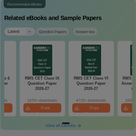
Recommended eBooks
Related eBooks and Sample Papers
|
Latest
Question Papers
Answer key
ass 6
RMS CET Class IX
RMS CET Class VI
RMS CE
aper
Question Paper
Question Paper
Answer 
2026-27
2026-27
(A
oads
1670+ downloads
4720+ downloads
1820+
e
Free
Free
oad
Download
Download
View all Ebooks