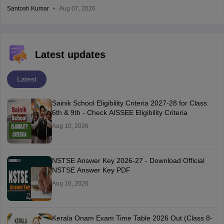
Santosh Kumar
Aug 07, 2026
Latest updates
Latest
Sainik School Eligibility Criteria 2027-28 for Class
6th & 9th - Check AISSEE Eligibility Criteria
Aug 10, 2026
NSTSE Answer Key 2026-27 - Download Official
NSTSE Answer Key PDF
Aug 10, 2026
Kerala Onam Exam Time Table 2026 Out (Class 8-