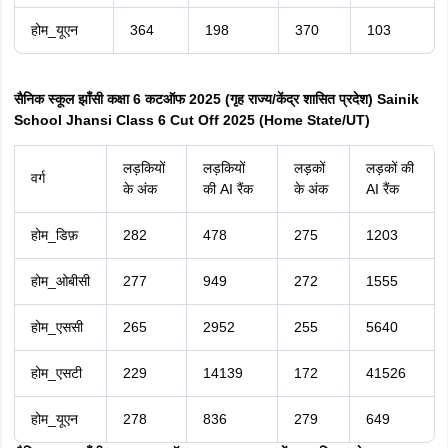
होम_यूएन
364
198
370
103
सैनिक स्कूल झाँसी कक्षा 6 कटऑफ 2025 (गृह राज्य/केंद्र शासित प्रदेश) Sainik
School Jhansi Class 6 Cut Off 2025 (Home State/UT)
लड़कियों
लड़कियों
लड़कों
लड़कों की
वर्ग
के अंक
की AI रैंक
के अंक
AI रैंक
होम_डिफ़
282
478
275
1203
होम_ओबीसी
277
949
272
1555
होम_एससी
265
2952
255
5640
होम_एसटी
229
14139
172
41526
होम_यूएन
278
836
279
649