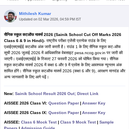
Mithilesh Kumar
Updated on
02 Mar 2026, 04:59 PM IST
सैनिक स्कूल कटऑफ मार्क्स 2026 (Sainik School Cut Off Marks 2026
xam Time Table 2026
Class 6 & 9 in Hindi)-
राष्ट्रीय परीक्षा एजेंसी प्रत्येक राउंड के लिए
Nadu 12th Supplementary Result 2026
TN 11th Arrear Result 2026
TN 10
एआईएसएसईई कटऑफ अंक जारी करती है। राउंड 1 के लिए सैनिक स्कूल कट-ऑफ
Wise)
CBSE 10th Second Board Result Marksheet 2026
CBSE Second Bo
सूची 2026 जुलाई 2026 में आधिकारिक वेबसाइट pesa.ncog.gov.in पर जारी की
 WBCHSE HS Result 2026
CBSE Class 12 Result Link 2026
Punjab PSEB
जाएगी। एआईएसएसईई के रिजल्ट 27 फरवरी 2026 को घोषित किया गया। सैनिक
26
CBSE 10th Science Question Paper 2026 Second Exam
CBSE 10th En
स्कूल कटऑफ मार्क्स 2026 में कक्षा 6 और 9 में प्रवेश के लिए आवश्यक न्यूनतम अंक
ementary Question Paper 2026
TS Inter Supplementary Question Paper
शामिल होंगे। सैनिक स्कूल कटऑफ मार्क्स 2026 (कक्षा 6 और 9), आरक्षण मानदंड और
la SSLC
Karnataka SSLC
UK Board 10th
Goa Board SSC
PSEB 10th
JKBO
अन्य जानकारी के लिए आगे पढ़ें।
DHSE Exam
MP Board 12th
UK Board 12th
Goa Board HSSC
PSEB 12th
J
my Public School Admissions
Navyug School Admission
MGGS School Ad
lkata
Schools in Jaipur
Schools in Lucknow
Schools in Gurgaon
Schools i
New:
Sainik School Result 2026 Out; Direct Link
arat
Schools in Punjab
Schools in Bihar
AISSEE 2026 Class VI:
Question Paper
|
Answer Key
Marathi Medium Schools in India
Gujarati Medium Schools in India
Kanna
ndia
Army Public Schools in India
AISSEE 2026 Class IX:
Question Paper
|
Answer Key
Syllabus
HBSE 12th Syllabus
HPBOSE 12th Syllabus
NBSE HSSLC Syll
AISSEE:
Class 6 Mock Test
|
Class 9 Mock Test
|
Sample
Board Class 12 Question Papers
HBSE 12th Question Papers
GSEB HSC
Papers
|
Admission Guide
s
GSEB SSC Question Papers
Goa Board SSC Question Paper
Manipur 