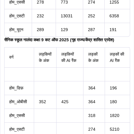
होम_एससी
278
773
274
1255
होम_एसटी
232
13031
252
6358
होम_यूएन
289
129
287
191
सैनिक स्कूल नालंदा कक्षा 9 कट ऑफ 2025 (गृह राज्य/केंद्र शासित प्रदेश)
लड़कियों
लड़कियों
लड़कों
लड़कों की
वर्ग
के अंक
की AI रैंक
के अंक
AI रैंक
होम_डिफ़
364
196
होम_ओबीसी
352
425
364
180
होम_एससी
318
1820
होम_एसटी
274
5210