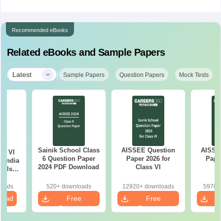
Recommended eBooks
Related eBooks and Sample Papers
|
Latest
Sample Papers
Question Papers
Mock Tests
Sainik School Class
AISSEE Question
AISSE
ss VI
6 Question Paper
Paper 2026 for
Pape
l India
2024 PDF Download
Class VI
C
ools
e
ion
loads
520+ downloads
12920+ downloads
5970+
load
Free
Free
Download
Download