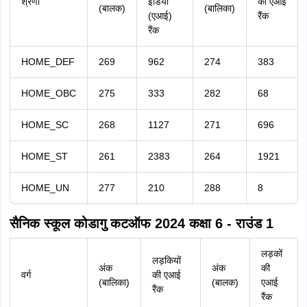
श्रेणी
इंडिया
की एआई
(बालक)
(बालिका)
(एआई)
रैंक
रैंक
HOME_DEF
269
962
274
383
HOME_OBC
275
333
282
68
HOME_SC
268
1127
271
696
HOME_ST
261
2383
264
1921
HOME_UN
277
210
288
8
सैनिक स्कूल कोडागु कटऑफ 2024 कक्षा 6 - राउंड 1
लड़कों
लड़कियों
अंक
अंक
की
वर्ग
की एआई
(बालिका)
(बालक)
एआई
रैंक
रैंक