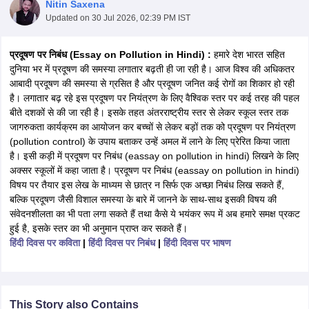
Nitin Saxena
Updated on
30 Jul 2026, 02:39 PM IST
प्रदूषण पर निबंध (Essay on Pollution in Hindi) :
हमारे देश भारत सहित
दुनिया भर में प्रदूषण की समस्या लगातार बढ़ती ही जा रही है। आज विश्व की अधिकतर
आबादी प्रदूषण की समस्या से ग्रसित है और प्रदूषण जनित कई रोगों का शिकार हो रही
xam Time Table 2026
है। लगातार बढ़ रहे इस प्रदूषण पर नियंत्रण के लिए वैश्विक स्तर पर कई तरह की पहल
Nadu 12th Supplementary Result 2026
TN 11th Arrear Result 2026
TN 10
बीते दशकों से की जा रही है। इसके तहत अंतरराष्ट्रीय स्तर से लेकर स्कूल स्तर तक
lt Marksheet 2026
CBSE Second Board Result 2026 Roll Number
CBSE 
जागरुकता कार्यक्रम का आयोजन कर बच्चों से लेकर बड़ों तक को प्रदूषण पर नियंत्रण
 WBCHSE HS Result 2026
CBSE Class 12 Result Link 2026
Punjab PSEB
(pollution control) के उपाय बताकर उन्हें अमल में लाने के लिए प्रेरित किया जाता
26
CBSE 10th Science Question Paper 2026 Second Exam
CBSE 10th En
है। इसी कड़ी में प्रदूषण पर निबंध (eassay on pollution in hindi) लिखने के लिए
ementary Question Paper 2026
TS Inter Supplementary Question Paper
अक्सर स्कूलों में कहा जाता है। प्रदूषण पर निबंध (eassay on pollution in hindi)
la SSLC
Karnataka SSLC
UK Board 10th
Goa Board SSC
PSEB 10th
JKBO
विषय पर तैयार इस लेख के माध्यम से छात्र न सिर्फ एक अच्छा निबंध लिख सकते हैं,
DHSE Exam
MP Board 12th
UK Board 12th
Goa Board HSSC
PSEB 12th
J
बल्कि प्रदूषण जैसी विशाल समस्या के बारे में जानने के साथ-साथ इसकी विषय की
my Public School Admissions
Navyug School Admission
MGGS School Ad
संवेदनशीलता का भी पता लगा सकते हैं तथा कैसे ये भयंकर रूप में अब हमारे समक्ष प्रकट
lkata
Schools in Jaipur
Schools in Lucknow
Schools in Gurgaon
Schools i
हुई है, इसके स्तर का भी अनुमान प्राप्त कर सकते हैं।
arat
Schools in Punjab
Schools in Bihar
हिंदी दिवस पर कविता
|
हिंदी दिवस पर निबंध
|
हिंदी दिवस पर भाषण
Marathi Medium Schools in India
Gujarati Medium Schools in India
Kanna
ndia
Army Public Schools in India
Syllabus
HBSE 12th Syllabus
HPBOSE 12th Syllabus
NBSE HSSLC Syll
Board Class 12 Question Papers
HBSE 12th Question Papers
GSEB HSC
This Story also Contains
s
GSEB SSC Question Papers
Goa Board SSC Question Paper
Manipur 