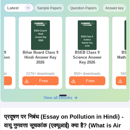
|
Latest
Sample Papers
Question Papers
Answer key
s 9
Bihar Board Class 9
BSEB Class 9
BSEB
estion
Hindi Answer Key
Science Answer
Maths 
26
2026
Key 2026
oads
2270+ downloads
850+ downloads
560+ 
e
Free
Free
oad
Download
Download
View all Ebooks
प्रदूषण पर निबंध (Essay on Pollution in Hindi) -
वायु गुणवत्ता सूचकांक (एक्यूआई) क्या है? (What is Air