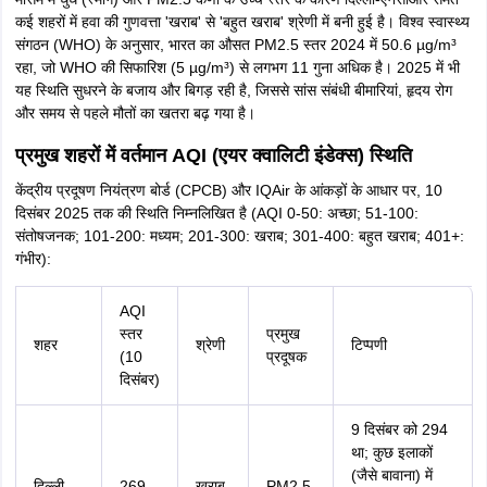
कई शहरों में हवा की गुणवत्ता 'खराब' से 'बहुत खराब' श्रेणी में बनी हुई है। विश्व स्वास्थ्य
संगठन (WHO) के अनुसार, भारत का औसत PM2.5 स्तर 2024 में 50.6 µg/m³
रहा, जो WHO की सिफारिश (5 µg/m³) से लगभग 11 गुना अधिक है। 2025 में भी
यह स्थिति सुधरने के बजाय और बिगड़ रही है, जिससे सांस संबंधी बीमारियां, हृदय रोग
और समय से पहले मौतों का खतरा बढ़ गया है।
प्रमुख शहरों में वर्तमान AQI (एयर क्वालिटी इंडेक्स) स्थिति
केंद्रीय प्रदूषण नियंत्रण बोर्ड (CPCB) और IQAir के आंकड़ों के आधार पर, 10
दिसंबर 2025 तक की स्थिति निम्नलिखित है (AQI 0-50: अच्छा; 51-100:
संतोषजनक; 101-200: मध्यम; 201-300: खराब; 301-400: बहुत खराब; 401+:
गंभीर):
AQI
स्तर
प्रमुख
शहर
श्रेणी
टिप्पणी
(10
प्रदूषक
दिसंबर)
9 दिसंबर को 294
था; कुछ इलाकों
(जैसे बावाना) में
दिल्ली
269
खराब
PM2.5