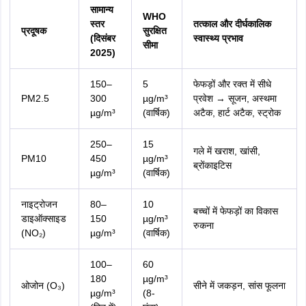
सामान्य
WHO
स्तर
तत्काल और दीर्घकालिक
प्रदूषक
सुरक्षित
(दिसंबर
स्वास्थ्य प्रभाव
सीमा
2025)
150–
5
फेफड़ों और रक्त में सीधे
PM2.5
300
µg/m³
प्रवेश → सूजन, अस्थमा
µg/m³
(वार्षिक)
अटैक, हार्ट अटैक, स्ट्रोक
250–
15
गले में खराश, खांसी,
PM10
450
µg/m³
ब्रोंकाइटिस
µg/m³
(वार्षिक)
नाइट्रोजन
80–
10
बच्चों में फेफड़ों का विकास
डाइऑक्साइड
150
µg/m³
रुकना
(NO₂)
µg/m³
(वार्षिक)
100–
60
180
µg/m³
ओजोन (O₃)
सीने में जकड़न, सांस फूलना
µg/m³
(8-