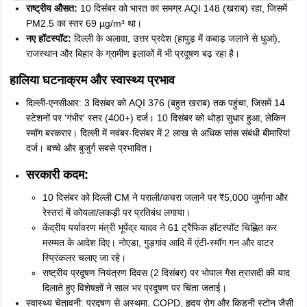
राष्ट्रीय औसत:
10 दिसंबर को भारत का समग्र AQI 148 (खराब) रहा, जिसमें
PM2.5 का स्तर 69 µg/m³ था।
नए हॉटस्पॉट:
दिल्ली के अलावा, उत्तर प्रदेश (हापुड़ में कबाड़ जलाने से धुआं),
राजस्थान और बिहार के ग्रामीण इलाकों में भी प्रदूषण बढ़ रहा है।
हालिया घटनाक्रम और स्वास्थ्य प्रभाव
दिल्ली-एनसीआर: 3 दिसंबर को AQI 376 (बहुत खराब) तक पहुंचा, जिसमें 14
स्टेशनों पर 'गंभीर' स्तर (400+) दर्ज। 10 दिसंबर को थोड़ा सुधार हुआ, लेकिन
स्मॉग बरकरार। दिल्ली में नवंबर-दिसंबर में 2 लाख से अधिक सांस संबंधी बीमारियां
दर्ज। बच्चे और बुजुर्ग सबसे प्रभावित।
सरकारी कदम:
10 दिसंबर को दिल्ली CM ने पराली/कचरा जलाने पर ₹5,000 जुर्माना और
रेस्तरां में कोयला/लकड़ी पर प्रतिबंध लगाया।
केंद्रीय पर्यावरण मंत्री भूपेंद्र यादव ने 61 ट्रैफिक हॉटस्पॉट चिह्नित कर
मरम्मत के आदेश दिए। नोएडा, गुड़गांव आदि में एंटी-स्मॉग गन और वाटर
स्प्रिंकलर चलाए जा रहे।
राष्ट्रीय प्रदूषण नियंत्रण दिवस (2 दिसंबर) पर भोपाल गैस त्रासदी की याद
दिलाते हुए विशेषज्ञों ने साल भर प्रदूषण पर चिंता जताई।
स्वास्थ्य चेतावनी: प्रदूषण से अस्थमा, COPD, हृदय रोग और किडनी स्टोन जैसी