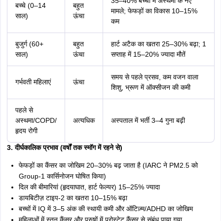
35–40% बच्चों में अस्थमा के नए
बच्चे (0–14
बहुत
मामले; फेफड़ों का विकास 10–15%
साल)
ऊंचा
कम
बुजुर्ग (60+
बहुत
हार्ट अटैक का खतरा 25–30% बढ़ा; 1
साल)
ऊंचा
सप्ताह में 15–20% ज्यादा मौतें
समय से पहले प्रसव, कम वजन वाला
गर्भवती महिलाएं
ऊंचा
शिशु, भ्रूण में ऑक्सीजन की कमी
पहले से
अस्थमा/COPD/
अत्यधिक
अस्पताल में भर्ती 3–4 गुना बढ़ी
हृदय रोगी
3. दीर्घकालिक प्रभाव (वर्षों तक स्मॉग में रहने से)
फेफड़ों का कैंसर का जोखिम 20–30% बढ़ जाता है (IARC ने PM2.5 को
Group-1 कार्सिनोजन घोषित किया)
दिल की बीमारियां (हृदयाघात, हार्ट फेल्यर) 15–25% ज्यादा
डायबिटीज़ टाइप-2 का खतरा 10–15% बढ़ा
बच्चों में IQ में 3–5 अंक की स्थायी कमी और ऑटिज़्म/ADHD का जोखिम
महिलाओं में स्तन कैंसर और पुरुषों में प्रोस्टेट कैंसर से संबंध पाया गया