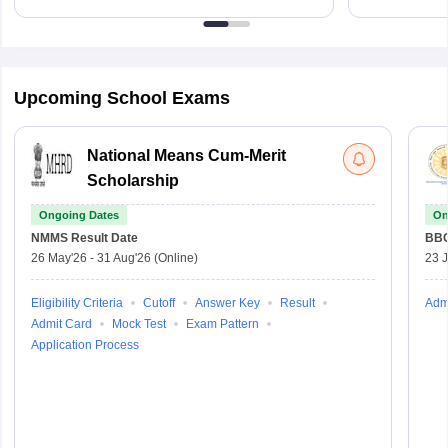
Upcoming School Exams
National Means Cum-Merit
Scholarship
Ongoing Dates
On
NMMS
Result Date
BBO
26 May'26
-
31 Aug'26
(Online)
23 
Eligibility Criteria
Cutoff
Answer Key
Result
Adm
Admit Card
Mock Test
Exam Pattern
Application Process