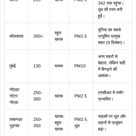
342 तक पहुंचा।
धुंध की परत बनी
हुई।
दुनिया का सबसे
बहुत
कोलकाता
300+
PM2.5
प्रदूषित प्रमुख
खराब
शहर (9 दिसंबर)।
अन्य शहरों से
बेहतर, लेकिन सर्दी
मुंबई
130
मध्यम
PM10
में बिगड़ने की
आशंका।
नोएडा/
250-
एनसीआर में स्मॉग
ग्रेटर
खराब
PM2.5
300
प्रभावित।
नोएडा
खराब-
सड़कों पर धूल और
लखनऊ/
250-
PM2.5,
बहुत
वाहनों से प्रदूषण
गुड़गांव
350
धूल
खराब
बढ़ा।