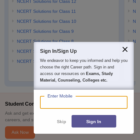
NCERT Solutions for Class 12
NC
NCERT Solutions for Class 11
NCE
NCERT Solutions for Class 10
NCE
NCERT Solutions for Class 9
NCE
NCERT Solutions for Class 8
NCE
Sign In/Sign Up
NCERT Solutions for Class 7
We endeavor to keep you informed and help you
NCERT Solutions for Class 6
choose the right Career path. Sign in and
access our resources on
Exams, Study
Material, Counseling, Colleges etc.
Enter Mobile
Student Community: Where Questions Find Answers
Ask and get expert answers on exams, counselling, admissions,
careers, and study options.
Skip
Sign In
Ask Now