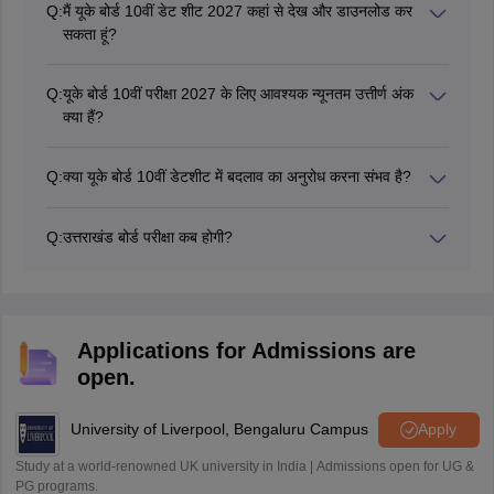
Q:
मैं यूके बोर्ड 10वीं डेट शीट 2027 कहां से देख और डाउनलोड कर
सकता हूं?
छात्र उत्तराखंड बोर्ड 10वीं डेट शीट 2027 को आधिकारिक वेबसाइट
ubse.uk.gov.in से डाउनलोड कर सकते हैं।
Q:
यूके बोर्ड 10वीं परीक्षा 2027 के लिए आवश्यक न्यूनतम उत्तीर्ण अंक
क्या हैं?
यूके बोर्ड 10वीं परीक्षा 2027 में सफलता पाने के लिए, छात्रों को प्रत्येक
विषय में न्यूनतम 33% अंक प्राप्त करने होंगे।
Q:
क्या यूके बोर्ड 10वीं डेटशीट में बदलाव का अनुरोध करना संभव है?
नहीं, छात्रों को यूके बोर्ड 10वीं टाइम टेबल 2027 में बदलाव के लिए
आवेदन करने की अनुमति नहीं होती, पर उत्तराखंड बोर्ड टाइम टेबल में यदि
Q:
उत्तराखंड बोर्ड परीक्षा कब होगी?
किसी तरह की विसंगति है तो उसकी ओर बोर्ड का ध्यान आकृष्ट करा सकते
यूके बोर्ड 10वीं परीक्षा फरवरी से मार्च 2027 तक आयोजित होगी। पिछले
हैं, जरूरी होने पर उत्तराखंड बोर्ड टाइम टेबल 2027 में फेरबदल किए जा
वर्ष् परीक्षा 23 फरवरी से 23 मार्च 2026 तक हुई। उत्तराखंड बोर्ड 10वीं
सकते हैं।
डेट शीट 2027 आधिकारिक वेबसाइट (ubse.uk.gov.in) पर उपलब्ध
कराई जाती है।
Applications for Admissions are
open.
University of Liverpool, Bengaluru Campus
Apply
Study at a world-renowned UK university in India | Admissions open for UG &
PG programs.