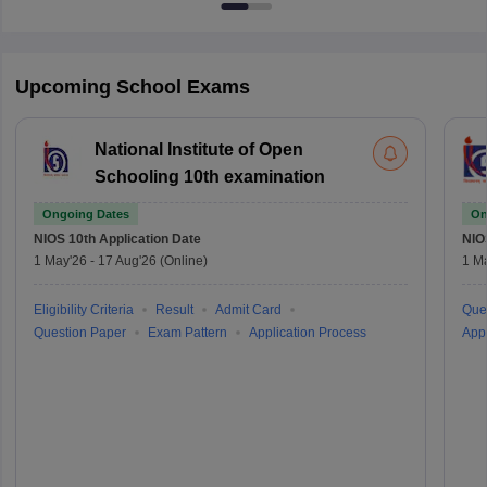
Upcoming School Exams
National Institute of Open
Schooling 10th examination
Ongoing Dates
On
NIOS 10th
Application Date
NIO
1 May'26
-
17 Aug'26
(Online)
1 M
Eligibility Criteria
Result
Admit Card
Que
Question Paper
Exam Pattern
Application Process
Appl