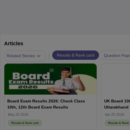
Articles
|
Results & Rank card
Question Pap
Related Stories
Board Exam Results 2026: Check Class
UK Board 10t
10th, 12th Board Exam Results
Uttarakhand 
May 26 2026
Apr 25 2026
Results & Rank card
Results & Rank 