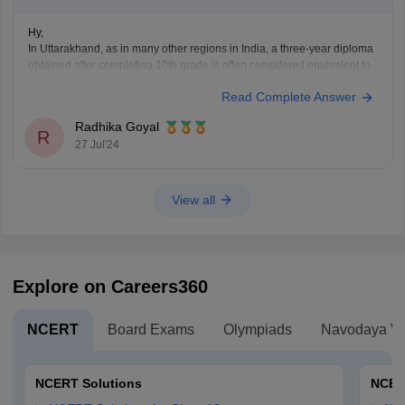
Hy,
In Uttarakhand, as in many other regions in India, a three-year diploma
obtained after completing 10th grade is often considered equivalent to
the 12th class for certain purposes, especially in terms of eligibility for
Read Complete Answer
higher education or employment. This equivalency can vary depending
on the specific institution or organization.
Radhika Goyal
R
27 Jul'24
View all
Explore on Careers360
NCERT
Board Exams
Olympiads
Navodaya Vi
NCERT Solutions
NCER