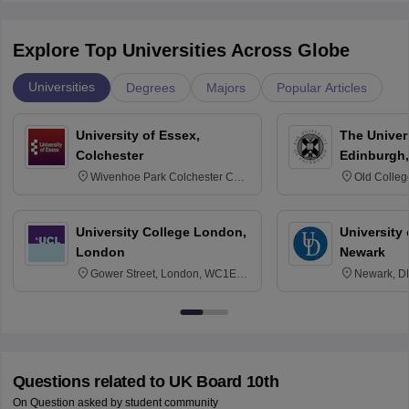
Explore Top Universities Across Globe
Universities
Degrees
Majors
Popular Articles
University of Essex,
The Univers
Colchester
Edinburgh,
Wivenhoe Park Colchester CO4
Old Colleg
3SQ
Edinburgh
University College London,
University 
London
Newark
Gower Street, London, WC1E
Newark, D
6BT
Questions related to
UK Board 10th
On Question asked by student community