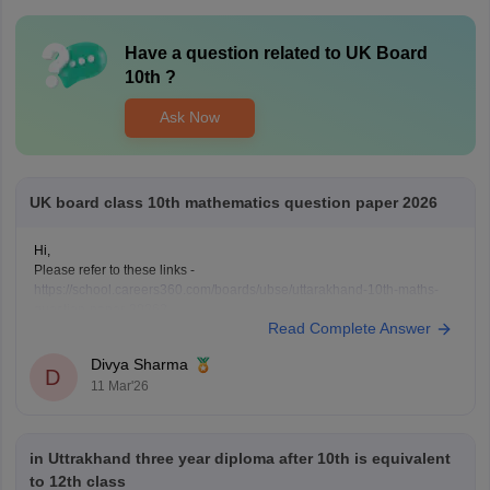
Have a question related to
UK Board
10th
?
Ask Now
UK board class 10th mathematics question paper 2026
Hi,
Please refer to these links -
https://school.careers360.com/boards/ubse/uttarakhand-10th-maths-
question-paper-2026?
Read Complete Answer
https://school.careers360.com/boards/ubse/uk-board-10th-question-
paper-2026?
Divya Sharma
D
11 Mar'26
in Uttrakhand three year diploma after 10th is equivalent
to 12th class