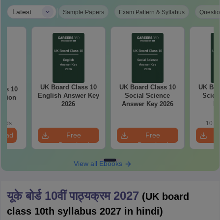
|
Latest
Sample Papers
Exam Pattern & Syllabus
Questio
UK Board Class 10
UK Board Class 10
UK Boa
ass 10
English Answer Key
Social Science
Scien
stion
2026
Answer Key 2026
Ke
26
oads
10+ 
load
Free
Free
Download
Download
View all Ebooks
यूके बोर्ड 10वीं पाठ्यक्रम 2027
(UK board
class 10th syllabus 2027 in hindi)