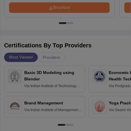
Brochure
Certifications By Top Providers
Most Viewed
Providers
Basic 3D Modeling using
Economic E
Blender
Health Tec
Assessmen
Via
Indian Institute of Technology
Via
Postgradua
Bombay
Education an
Chandigarh
Brand Management
Yoga Pract
Via
Indian Institute of Management
Via
Swami Vi
Bangalore
Anusandhana
Bangalore