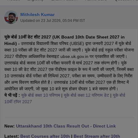
Mithilesh Kumar
Updated on
23 Jul 2026, 05:04 PM IST
यूके बोर्ड 10वीं डेट शीट 2027 (UK Board 10th Date Sheet 2027 in
xam Time Table 2026
Hindi) -
उत्तराखंड विद्यालयी शिक्षा परिषद (UBSE) द्वारा जनवरी 2027 में यूके बोर्ड
Nadu 12th Supplementary Result 2026
TN 11th Arrear Result 2026
TN 10
कक्षा 10 परीक्षा की डेट शीट 2027 जारी की जाएगी। यूके बोर्ड हाई स्कूल परीक्षा योजना
Wise)
CBSE 10th Second Board Result Marksheet 2026
CBSE Second Bo
2027 पीडीएफ आधिकारिक वेबसाइट ubse.uk.gov.in पर प्रकाशित की जाएगी।
 WBCHSE HS Result 2026
CBSE Class 12 Result Link 2026
Punjab PSEB
उत्तराखंड बोर्ड क्लास 10वीं की परीक्षा फरवरी से मार्च 2027 तक संपन्न होगी। यूके
26
CBSE 10th Science Question Paper 2026 Second Exam
CBSE 10th En
कक्षा 10 की डेट शीट 2027 एक पीडीएफ फ़ाइल के रूप में जारी की जाएगी, जिसमें कक्षा
ementary Question Paper 2026
TS Inter Supplementary Question Paper
10 उत्तराखंड बोर्ड परीक्षा की तिथियां 2027, परीक्षा का समय, उम्मीदवारों के लिए निर्देश
la SSLC
Karnataka SSLC
UK Board 10th
Goa Board SSC
PSEB 10th
JKBO
और अन्य विवरण शामिल होते है। उत्तराखंड 10वीं बोर्ड परीक्षा 2027 एक ही शिफ्ट में
DHSE Exam
MP Board 12th
UK Board 12th
Goa Board HSSC
PSEB 12th
J
आयोजित की जाएगी, जो सुबह 10 बजे शुरू होकर दोपहर 1 बजे समाप्त होगी।
my Public School Admissions
Navyug School Admission
MGGS School Ad
ये भी पढ़ें :
यूके बोर्ड कक्षा 10 परिणाम
|
यूके बोर्ड कक्षा 12 परिणाम डेट
|
यूके बोर्ड
lkata
Schools in Jaipur
Schools in Lucknow
Schools in Gurgaon
Schools i
10वीं टॉपर 2027
arat
Schools in Punjab
Schools in Bihar
Marathi Medium Schools in India
Gujarati Medium Schools in India
Kanna
ndia
Army Public Schools in India
Syllabus
HBSE 12th Syllabus
HPBOSE 12th Syllabus
NBSE HSSLC Syll
New:
Uttarakhand 10th Class Result Out - Direct Link
Board Class 12 Question Papers
HBSE 12th Question Papers
GSEB HSC
Latest:
Best Courses after 10th
|
Best Stream after 10th
s
GSEB SSC Question Papers
Goa Board SSC Question Paper
Manipur 