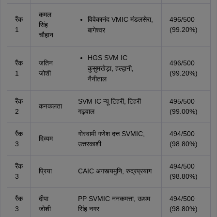
कमल
रैंक
विवेकानंद VMIC मंडलसेरा,
496/500
सिंह
1
(99.20%)
बागेश्वर
चौहान
HGS SVM IC
रैंक
जतिन
496/500
कुसुमखेड़ा, हल्द्वानी,
1
जोशी
(99.20%)
नैनीताल
रैंक
SVM IC न्यू टिहरी, टिहरी
495/500
कनकलता
2
गढ़वाल
(99.00%)
रैंक
गोस्वामी गणेश दत्त SVMIC,
494/500
दिव्यम
3
उत्तरकाशी
(98.80%)
रैंक
494/500
प्रिया
CAIC अगस्त्यमुनि, रुद्रप्रयाग
3
(98.80%)
रैंक
दीपा
PP SVMIC ननकमत्ता, ऊधम
494/500
3
जोशी
सिंह नगर
(98.80%)