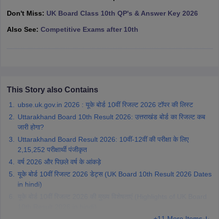
CGBSE 10th Syllabus
JAC 10th Syllabus
Odisha 10th Syllabus
Kerala SS
Don't Miss:
UK Board Class 10th QP's & Answer Key 2026
yllabus for Class 10
Syllabus for Class 11
Syllabus for Class 12
NCERT S
Also See:
Competitive Exams after 10th
cholarships 2026
Digital Gujarat Scholarship 2026-27
UP Scholarship 2
 General Knowledge Olympiad
HBCSE Mathematical Olympiad
View All 
This Story also Contains
ubse.uk.gov.in 2026 : यूके बोर्ड 10वीं रिजल्ट 2026 टॉपर की लिस्ट
Uttarakhand Board 10th Result 2026: उत्तराखंड बोर्ड का रिजल्ट कब
जारी होगा?
Uttarakhand Board Result 2026: 10वीं-12वीं की परीक्षा के लिए
2,15,252 परीक्षार्थी पंजीकृत
वर्ष 2026 और पिछले वर्ष के आंकड़े
यूके बोर्ड 10वीं रिजल्ट 2026 डेट्स (UK Board 10th Result 2026 Dates
in hindi)
यूके बोर्ड 10वीं रिजल्ट 2026 की मुख्य विशेषताएं (Highlights of UK Board
10th Result 2026 in hindi)
+11 More Items