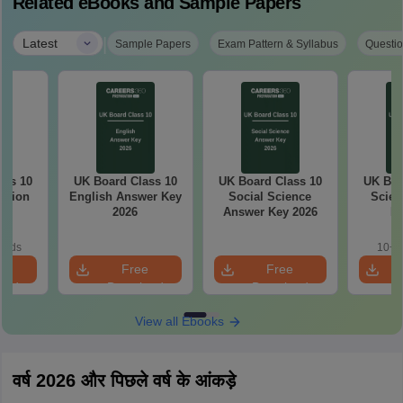
Related eBooks and Sample Papers
|
Latest
Sample Papers
Exam Pattern & Syllabus
Questio
ass 10
UK Board Class 10
UK Board Class 10
UK Boa
stion
English Answer Key
Social Science
Scien
26
2026
Answer Key 2026
Ke
oads
10+ 
e
Free
Free
oad
Download
Download
View all Ebooks
वर्ष 2026 और पिछले वर्ष के आंकड़े