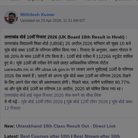
Mithilesh Kumar
Updated on
25 Apr 2026, 11:21 AM IST
उत्तराखंड बोर्ड 10वीं रिजल्ट 2026 (UK Board 10th Result in Hindi) :
xam Time Table 2026
उत्तराखंड विद्यालयी शिक्षा बोर्ड (UBSE) 25 अप्रैल 2026 शनिवार को सुबह 10 बजे
Nadu 12th Supplementary Result 2026
TN 11th Arrear Result 2026
TN 10
यूके बोर्ड कक्षा 10वीं के परिणाम घोषित किया गया। रिजल्ट के अनुसार, अक्षत गोपाल ने
Wise)
CBSE 10th Second Board Result Marksheet 2026
CBSE Second Bo
98.20% के साथ 10वीं में टॉप किया है। 10वीं बोर्ड परीक्षा में 112266 स्टूडेंट शामिल
 WBCHSE HS Result 2026
CBSE Class 12 Result Link 2026
Punjab PSEB
हुए थे। यूके 10वीं की परीक्षा देने वाले छात्र आधिकारिक परिणाम पोर्टल
26
CBSE 10th Science Question Paper 2026 Second Exam
CBSE 10th En
uaresults.nic.in और ubse.uk.gov.in पर जाकर अपने यूबीएसई 10वीं के परिणाम
ementary Question Paper 2026
TS Inter Supplementary Question Paper
2026 देख सकते हैं। छात्रों को अपना यूके बोर्ड कक्षा 10वीं का परिणाम 2026 देखने
la SSLC
Karnataka SSLC
UK Board 10th
Goa Board SSC
PSEB 10th
JKBO
के लिए अपने रोल नंबर की आवश्यकता होगी। पिछले साल, उत्तीर्ण प्रतिशत 90.77%
DHSE Exam
MP Board 12th
UK Board 12th
Goa Board HSSC
PSEB 12th
J
था और यूके बोर्ड 10वीं का परिणाम 19 अप्रैल, 2025 को घोषित किया गया था।
my Public School Admissions
Navyug School Admission
MGGS School Ad
उत्तराखंड बोर्ड हाई स्कूल रिजल्ट 2026 चेक करने का सीधा लिंक
lkata
Schools in Jaipur
Schools in Lucknow
Schools in Gurgaon
Schools i
ये भी पढ़ें -
यूके बोर्ड 10वीं टॉपर 2026
|
यूके बोर्ड 12वीं टॉपर 2026
|
यूके बोर्ड कक्षा
arat
Schools in Punjab
Schools in Bihar
12 रिजल्ट
Marathi Medium Schools in India
Gujarati Medium Schools in India
Kanna
ndia
Army Public Schools in India
Syllabus
HBSE 12th Syllabus
HPBOSE 12th Syllabus
NBSE HSSLC Syll
New:
Uttarakhand 10th Class Result Out - Direct Link
Board Class 12 Question Papers
HBSE 12th Question Papers
GSEB HSC
Latest:
Best Courses after 10th
|
Best Stream after 10th
s
GSEB SSC Question Papers
Goa Board SSC Question Paper
Manipur 