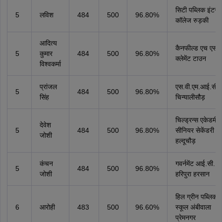
सिटी पब्लिक इंटर
5
लविश
484
500
96.80%
कॉलेज रुड़की
आदित्य
कैनफील्ड एच एस 
5
कुमार
484
500
96.80%
क्लेमेंट टाउन
विश्वकर्मा
प्रांजल
एस.वी.एम.आई.सी.
5
484
500
96.80%
सिंह
चिन्यालीसौड़
चिल्ड्रन्स एकेडमी
देवेश
5
484
500
96.80%
सीनियर सेकेंडरी स्
जोशी
हल्दूचौड़
कंचन
गवर्नमेंट आई.सी.
5
484
500
96.80%
जोशी
हरिपुरा हरसान
हिल ग्रीन पब्लिक
6
आरोही
483
500
96.60%
स्कूल अंबीवाला
प्रेमनगर