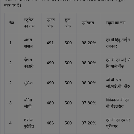
नंबर पर हैं।
स्टूडेंट
प्राप्त
कुल
रैंक
प्रतिशत
स्कूल का नाम
का नाम
अंक
अंक
अक्षत
एम पी हिंदू आई सी
1
491
500
98.20%
गोपाल
रामनगर
ईशांत
एस.वी.एम.आई.सी.
2
490
500
98.00%
कोठारी
चिन्यालीसौड़
जी.बी. पंत
2
भूमिका
490
500
98.00%
जी.आई.सी. खैरना
योगेश
विवेकानंद वी एम आ
3
489
500
97.80%
जोशी
सी मंडलसेरा
शशांक
एस वी एम एच एस 
4
486
500
97.20%
पुरोहित
श्रीनगर