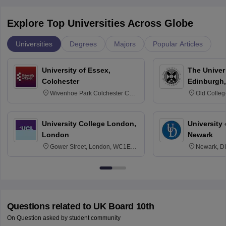
Explore Top Universities Across Globe
Universities
Degrees
Majors
Popular Articles
University of Essex,
The Univers
Colchester
Edinburgh,
Wivenhoe Park Colchester CO4
Old Colleg
3SQ
Edinburgh
University College London,
University 
London
Newark
Gower Street, London, WC1E
Newark, D
6BT
Questions related to
UK Board 10th
On Question asked by student community