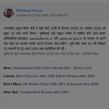
Mithilesh Kumar
Updated on
25 Apr 2026, 10:57 AM IST
उत्तराखंड स्कूल शिक्षा बोर्ड ने यूके बोर्ड 10वीं के रिजल्ट 2026 25 अप्रैल 2026 को
xam Time Table 2026
सुबह 10 बजे जारी किया। यूबीएसई हाई स्कूल परीक्षा में शामिल होने वाले छात्र
1th 12th Supplementary Result 2026
Kerala Plus Two SAY Result 2026
M
आधिकारिक वेबसाइट uaresults.nic.in और ubse.uk.gov.in के माध्यम से अपने
lt Marksheet 2026
CBSE Second Board Result 2026 Roll Number
CBSE 
रोल नंबर का उपयोग करके अपना रिजल्ट देख सकेंगे। यूके बोर्ड कक्षा 10 की परीक्षाएं
 WBCHSE HS Result 2026
CBSE Class 12 Result Link 2026
Punjab PSEB
23 फरवरी से 20 मार्च 2026 तक आयोजित की गईं।
26
CBSE 10th Science Question Paper 2026 Second Exam
CBSE 10th En
यूबीएसई यूके उत्तराखंड बोर्ड रिजल्ट 2026 रोल नंबर से चेक करें : डायरेक्ट लिंक
ementary Question Paper 2026
TS Inter Supplementary Question Paper
la SSLC
Karnataka SSLC
UK Board 10th
Goa Board SSC
PSEB 10th
JKBO
DHSE Exam
MP Board 12th
UK Board 12th
Goa Board HSSC
PSEB 12th
J
New:
Uttarakhand 10th Class Result Out - Direct Link
my Public School Admissions
Navyug School Admission
MGGS School Ad
Latest:
Best Courses after 10th
|
Best Stream after 10th
lkata
Schools in Jaipur
Schools in Lucknow
Schools in Gurgaon
Schools i
arat
Schools in Punjab
Schools in Bihar
Don't Miss:
UK Board Class 10th QP's & Answer Key 2026
Marathi Medium Schools in India
Gujarati Medium Schools in India
Kanna
Also See:
Competitive Exams after 10th
ndia
Army Public Schools in India
Syllabus
HBSE 12th Syllabus
HPBOSE 12th Syllabus
NBSE HSSLC Syll
Board Class 12 Question Papers
HBSE 12th Question Papers
GSEB HSC
s
GSEB SSC Question Papers
Goa Board SSC Question Paper
Manipur 