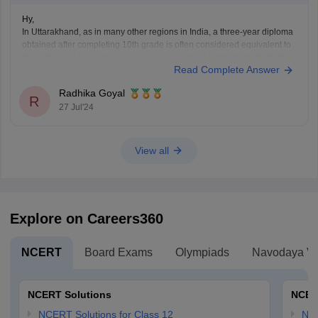
Hy,
In Uttarakhand, as in many other regions in India, a three-year diploma
obtained after completing 10th grade is often considered equivalent to
the 12th class for certain purposes, especially in terms of eligibility for
Read Complete Answer
higher education or employment. This equivalency can vary depending
on the specific institution or organization.
Radhika Goyal
R
27 Jul'24
View all
Explore on Careers360
NCERT
Board Exams
Olympiads
Navodaya Vi
NCERT Solutions
NCER
NCERT Solutions for Class 12
NC