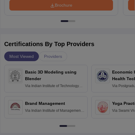
Brochure
Certifications By Top Providers
Most Viewed
Providers
Basic 3D Modeling using
Economic E
Blender
Health Tec
Assessmen
Via
Indian Institute of Technology
Via
Postgradua
Bombay
Education an
Chandigarh
Brand Management
Yoga Pract
Via
Indian Institute of Management
Via
Swami Vi
Bangalore
Anusandhana
Bangalore