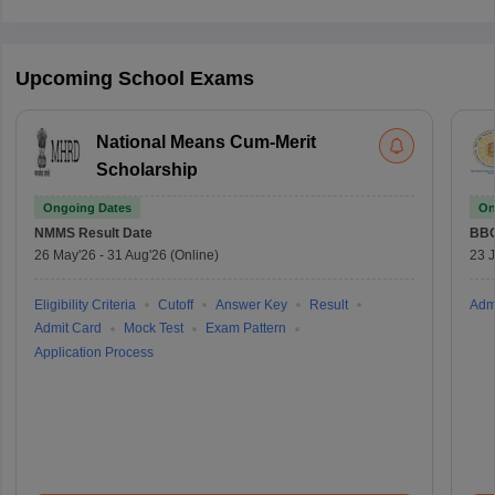
Upcoming School Exams
National Means Cum-Merit
Scholarship
Ongoing Dates
On
NMMS
Result Date
BBO
26 May'26
-
31 Aug'26
(Online)
23 
Eligibility Criteria
Cutoff
Answer Key
Result
Adm
Admit Card
Mock Test
Exam Pattern
Application Process