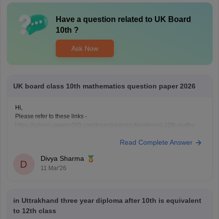
Have a question related to
UK Board
10th
?
Ask Now
UK board class 10th mathematics question paper 2026
Hi,
Please refer to these links -
https://school.careers360.com/boards/ubse/uttarakhand-10th-maths-
question-paper-2026?
Read Complete Answer
https://school.careers360.com/boards/ubse/uk-board-10th-question-
paper-2026?
Divya Sharma
D
11 Mar'26
in Uttrakhand three year diploma after 10th is equivalent
to 12th class