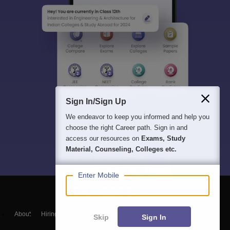
Sign In/Sign Up
We endeavor to keep you informed and help you
choose the right Career path. Sign in and
access our resources on
Exams, Study
Material, Counseling, Colleges etc.
Enter Mobile
About
Hiring
Magazine
News
हिंदी न्यूज़
Articles
Contact
Skip
Sign In
Blogs