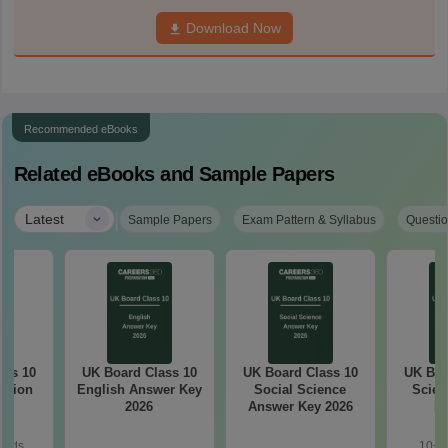
Download Now
Recommended eBooks
Related eBooks and Sample Papers
|
Latest
Sample Papers
Exam Pattern & Syllabus
Questio
ass 10
UK Board Class 10
UK Board Class 10
UK Boa
stion
English Answer Key
Social Science
Scien
26
2026
Answer Key 2026
Ke
oads
10+ 