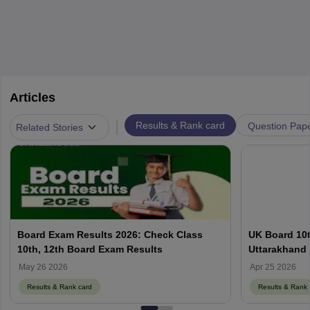
Articles
|
Results & Rank card
Question Pap
Related Stories
Board Exam Results 2026: Check Class
UK Board 10t
10th, 12th Board Exam Results
Uttarakhand 
May 26 2026
Apr 25 2026
Results & Rank card
Results & Rank 