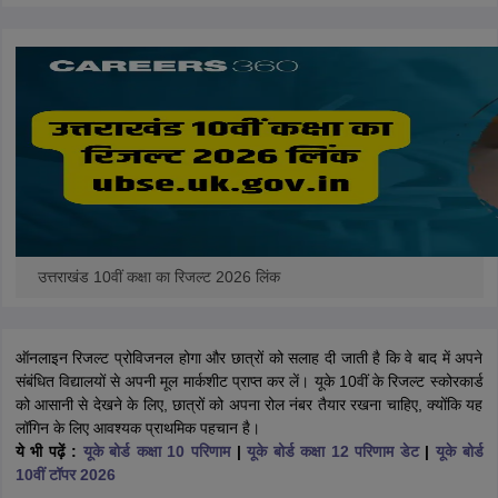
CGBSE 10th Syllabus
JAC 10th Syllabus
Odisha 10th Syllabus
Kerala SS
yllabus for Class 10
Syllabus for Class 11
Syllabus for Class 12
NCERT S
 2026-27
NMMS
NSTSE
Swami Vivekananda Scholarship
View All Scholar
 General Knowledge Olympiad
HBCSE Mathematical Olympiad
View All 
उत्तराखंड 10वीं कक्षा का रिजल्ट 2026 लिंक
ऑनलाइन रिजल्ट प्रोविजनल होगा और छात्रों को सलाह दी जाती है कि वे बाद में अपने
संबंधित विद्यालयों से अपनी मूल मार्कशीट प्राप्त कर लें। यूके 10वीं के रिजल्ट स्कोरकार्ड
को आसानी से देखने के लिए, छात्रों को अपना रोल नंबर तैयार रखना चाहिए, क्योंकि यह
लॉगिन के लिए आवश्यक प्राथमिक पहचान है।
ये भी पढ़ें :
यूके बोर्ड कक्षा 10 परिणाम
|
यूके बोर्ड कक्षा 12 परिणाम डेट
|
यूके बोर्ड
10वीं टॉपर 2026