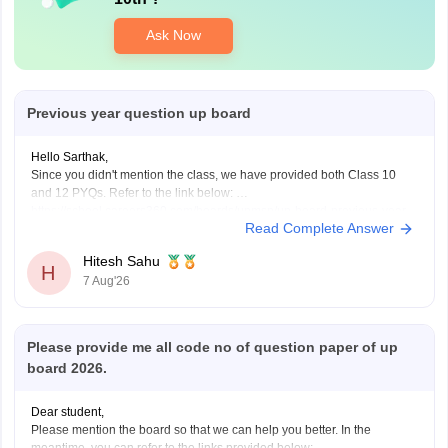
Ask Now
Previous year question up board
Hello Sarthak,
Sign In/Sign Up
Since you didn't mention the class, we have provided both Class 10
and 12 PYQs. Refer to the link below:
We endeavor to keep you informed and help you
https://school.careers360.com/boards/upmsp/up-board-previous-year-
choose the right Career path. Sign in and
Read Complete Answer
question-papers-class-10-pdf-download
access our resources on
Exams, Study
https://school.careers360.com/boards/upmsp/up-board-previous-year-
Material, Counseling, Colleges etc.
Hitesh Sahu
question-papers-class-12-pdf-download
H
7 Aug'26
If you need any other resource, do let us know.
Enter Mobile
Please provide me all code no of question paper of up
board 2026.
Skip
Sign In
Dear student,
Please mention the board so that we can help you better. In the
meantime, you can refer to the links provided below: