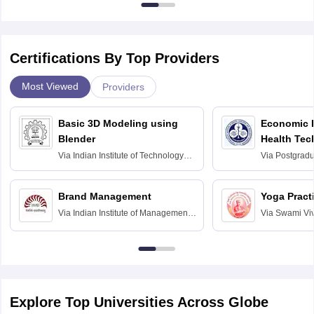
Certifications By Top Providers
Most Viewed
Providers
Basic 3D Modeling using
Economic E
Blender
Health Tec
Assessmen
Via
Indian Institute of Technology
Via
Postgradua
Bombay
Education an
Chandigarh
Brand Management
Yoga Pract
Via
Indian Institute of Management
Via
Swami Vi
Bangalore
Anusandhana
Bangalore
Explore Top Universities Across Globe