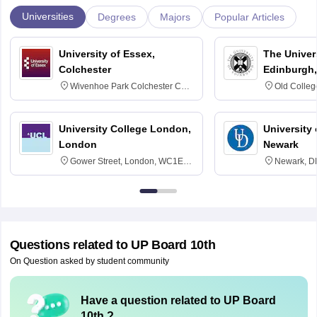
Universities
Degrees
Majors
Popular Articles
University of Essex,
The Univers
Colchester
Edinburgh,
Wivenhoe Park Colchester CO4
Old Colleg
3SQ
Edinburgh
University College London,
University 
London
Newark
Gower Street, London, WC1E
Newark, D
6BT
Questions related to
UP Board 10th
On Question asked by student community
Have a question related to
UP Board
10th
?