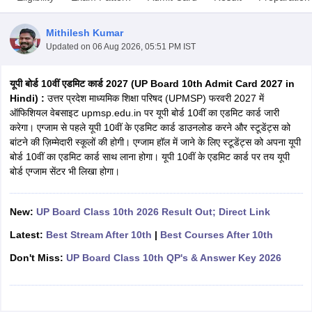
Mithilesh Kumar
Updated on
06 Aug 2026, 05:51 PM IST
यूपी बोर्ड 10वीं एडमिट कार्ड 2027 (UP Board 10th Admit Card 2027 in
xam Time Table 2026
Hindi) :
उत्तर प्रदेश माध्यमिक शिक्षा परिषद (UPMSP) फरवरी 2027 में
Nadu 12th Supplementary Result 2026
TN 11th Arrear Result 2026
TN 10
ऑफिशियल वेबसाइट upmsp.edu.in पर यूपी बोर्ड 10वीं का एडमिट कार्ड जारी
Wise)
CBSE 10th Second Board Result Marksheet 2026
CBSE Second Bo
करेगा। एग्जाम से पहले यूपी 10वीं के एडमिट कार्ड डाउनलोड करने और स्टूडेंट्स को
 WBCHSE HS Result 2026
CBSE Class 12 Result Link 2026
Punjab PSEB
बांटने की ज़िम्मेदारी स्कूलों की होगी। एग्जाम हॉल में जाने के लिए स्टूडेंट्स को अपना यूपी
26
CBSE 10th Science Question Paper 2026 Second Exam
CBSE 10th En
बोर्ड 10वीं का एडमिट कार्ड साथ लाना होगा। यूपी 10वीं के एडमिट कार्ड पर तय यूपी
ementary Question Paper 2026
TS Inter Supplementary Question Paper
बोर्ड एग्जाम सेंटर भी लिखा होगा।
la SSLC
Karnataka SSLC
UK Board 10th
Goa Board SSC
PSEB 10th
JKBO
DHSE Exam
MP Board 12th
UK Board 12th
Goa Board HSSC
PSEB 12th
J
my Public School Admissions
Navyug School Admission
MGGS School Ad
New:
UP Board Class 10th 2026 Result Out; Direct Link
lkata
Schools in Jaipur
Schools in Lucknow
Schools in Gurgaon
Schools i
Latest:
Best Stream After 10th
|
Best Courses After 10th
arat
Schools in Punjab
Schools in Bihar
Marathi Medium Schools in India
Gujarati Medium Schools in India
Kanna
Don't Miss:
UP Board Class 10th QP's & Answer Key 2026
ndia
Army Public Schools in India
Syllabus
HBSE 12th Syllabus
HPBOSE 12th Syllabus
NBSE HSSLC Syll
Board Class 12 Question Papers
HBSE 12th Question Papers
GSEB HSC
s
GSEB SSC Question Papers
Goa Board SSC Question Paper
Manipur 