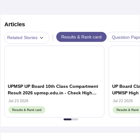
Articles
|
Results & Rank card
Question Pap
Related Stories
UPMSP UP Board 10th Class Compartment
UP Board Cla
Result 2026 upmsp.edu.in - Check High
UPMSP High 
School Result Online
Jul 23 2026
Jul 22 2026
Results & Rank card
Results & Rank 