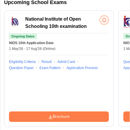
Upcoming School Exams
National Institute of Open
Schooling 10th examination
Ongoing Dates
On
NIOS 10th
Application Date
NIO
1 May'26
-
17 Aug'26
(Online)
1 M
Eligibility Criteria
Result
Admit Card
Que
Question Paper
Exam Pattern
Application Process
Appl
Brochure