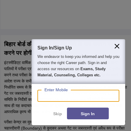
बिहार बोर्ड की परीक्षा में गेट बंद होने के बाद जबरन प्रवेश
Sign In/Sign Up
करने पर होगी एफआईआर
We endeavor to keep you informed and help you
इंटरमीडिएट वार्षिक परीक्षा, 2026 में सम्मिलित होने वाले सभी परीक्षार्थियों को दोनों
choose the right Career path. Sign in and
पालियों में परीक्षा प्रारंभ होने के निर्धारित समय से 01 घंटा पूर्व परीक्षा केन्द्र में प्रवेश
access our resources on
Exams, Study
करने तथा परीक्षा केन्द्र का मुख्य द्वार परीक्षा प्रारंभ होने के आधा घंटा पूर्व बंद करने का
Material, Counseling, Colleges etc.
आदेश राज्य के सभी जिलों को दिया गया है। यदि कोई परीक्षार्थी अपने परीक्षा केन्द्र पर
निर्धारित समय से विलंब से पहुँचने के कारण चहारदीवारी (Boundary) से कूदकर अथवा
Enter Mobile
गेट पर जबरदस्ती एवं अवैध रूप से परीक्षा में प्रवेश करने का प्रयास करते हैं, तो उसे
समिति के निर्देशों का उल्लंघन तथा Criminal Trespass की श्रेणी में माना जायेगा।
साथ ही यह कदाचाररहित परीक्षा की शुचिता को प्रभावित करने का स्पष्ट प्रयास तथा
आपराधिक कृत्य भी समझा जायेगा।
Skip
Sign In
परीक्षा केन्द्र का मुख्य द्वार बंद होने के बाद विलंब से आनेवाले कोई परीक्षार्थी अवैध रूप से
चहारदीवारी (Boundary) से कूदकर अथवा गेट पर जबरदस्ती एवं अवैध रूप से परीक्षा