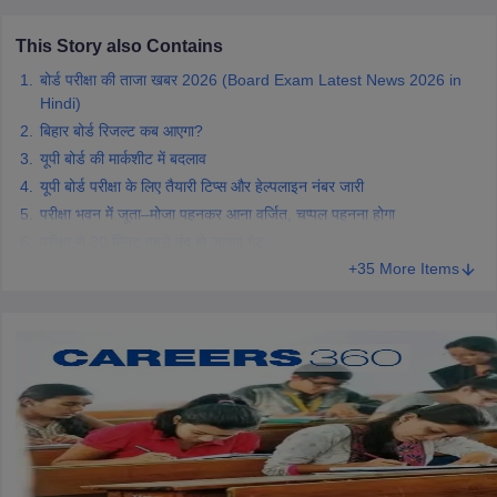
CGBSE 10th Syllabus
JAC 10th Syllabus
Odisha 10th Syllabus
Kerala SS
yllabus for Class 10
Syllabus for Class 11
Syllabus for Class 12
NCERT S
This Story also Contains
cholarships 2026
Digital Gujarat Scholarship 2026-27
UP Scholarship 2
बोर्ड परीक्षा की ताजा खबर 2026 (Board Exam Latest News 2026 in
 General Knowledge Olympiad
HBCSE Mathematical Olympiad
View All 
Hindi)
बिहार बोर्ड रिजल्ट कब आएगा?
यूपी बोर्ड की मार्कशीट में बदलाव
यूपी बोर्ड परीक्षा के लिए तैयारी टिप्स और हेल्पलाइन नंबर जारी
परीक्षा भवन में जूता–मोजा पहनकर आना वर्जित, चप्पल पहनना होगा
परीक्षा से 30 मिनट पहले बंद हो जाएगा गेट
+35 More Items