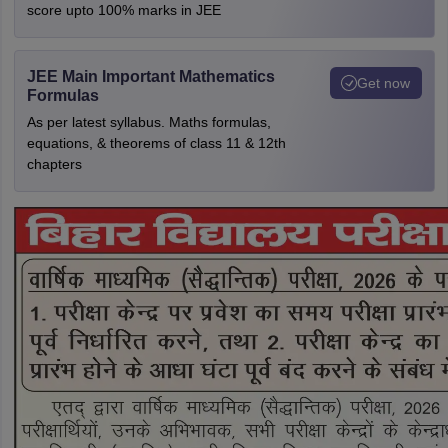
score upto 100% marks in JEE
JEE Main Important Mathematics
Get now
Formulas
As per latest syllabus. Maths formulas,
equations, & theorems of class 11 & 12th
chapters