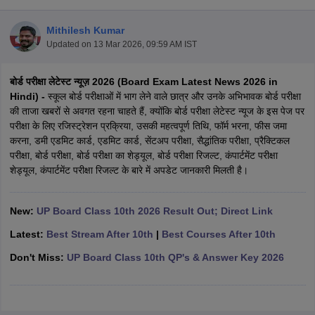
Mithilesh Kumar
Updated on
13 Mar 2026, 09:59 AM IST
बोर्ड परीक्षा लेटेस्ट न्यूज़ 2026 (Board Exam Latest News 2026 in
xam Time Table 2026
Hindi) -
स्कूल बोर्ड परीक्षाओं में भाग लेने वाले छात्र और उनके अभिभावक बोर्ड परीक्षा
Nadu 12th Supplementary Result 2026
TN 11th Arrear Result 2026
TN 10
की ताजा खबरों से अवगत रहना चाहते हैं, क्योंकि बोर्ड परीक्षा लेटेस्ट न्यूज के इस पेज पर
lt Marksheet 2026
CBSE Second Board Result 2026 Roll Number
CBSE 
परीक्षा के लिए रजिस्ट्रेशन प्रक्रिया, उसकी महत्वपूर्ण तिथि, फॉर्म भरना, फीस जमा
 WBCHSE HS Result 2026
CBSE Class 12 Result Link 2026
Punjab PSEB
करना, डमी एडमिट कार्ड, एडमिट कार्ड, सेंटअप परीक्षा, सैद्धांतिक परीक्षा, प्रैक्टिकल
26
CBSE 10th Science Question Paper 2026 Second Exam
CBSE 10th En
परीक्षा, बोर्ड परीक्षा, बोर्ड परीक्षा का शेड्यूल, बोर्ड परीक्षा रिजल्ट, कंपार्टमेंट परीक्षा
ementary Question Paper 2026
TS Inter Supplementary Question Paper
शेड्यूल, कंपार्टमेंट परीक्षा रिजल्ट के बारे में अपडेट जानकारी मिलती है।
la SSLC
Karnataka SSLC
UK Board 10th
Goa Board SSC
PSEB 10th
JKBO
DHSE Exam
MP Board 12th
UK Board 12th
Goa Board HSSC
PSEB 12th
J
my Public School Admissions
Navyug School Admission
MGGS School Ad
New:
UP Board Class 10th 2026 Result Out; Direct Link
lkata
Schools in Jaipur
Schools in Lucknow
Schools in Gurgaon
Schools i
Latest:
Best Stream After 10th
|
Best Courses After 10th
arat
Schools in Punjab
Schools in Bihar
Marathi Medium Schools in India
Gujarati Medium Schools in India
Kanna
Don't Miss:
UP Board Class 10th QP's & Answer Key 2026
ndia
Army Public Schools in India
Syllabus
HBSE 12th Syllabus
HPBOSE 12th Syllabus
NBSE HSSLC Syll
Board Class 12 Question Papers
HBSE 12th Question Papers
GSEB HSC
s
GSEB SSC Question Papers
Goa Board SSC Question Paper
Manipur 