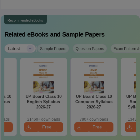
Recommended eBooks
Related eBooks and Sample Papers
|
Latest
Sample Papers
Question Papers
Exam Pattern &
ass 10
UP Board Class 10
UP Board Class 10
UP Boa
labus
English Syllabus
Computer Syllabus
Socia
7
2026-27
2026-27
Syllab
loads
21460+ downloads
780+ downloads
13430+
e
Free
Free
oad
Download
Download