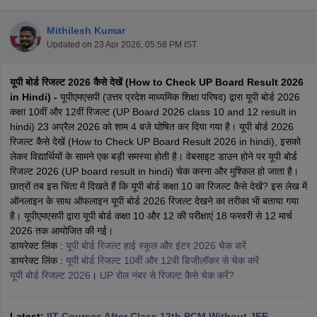
Mithilesh Kumar
Updated on
23 Apr 2026, 05:58 PM IST
यूपी बोर्ड रिजल्ट 2026 कैसे देखें (How to Check UP Board Result 2026
xam Time Table 2026
in Hindi) -
यूपीएमएसपी (उत्तर प्रदेश माध्यमिक शिक्षा परिषद) द्वारा यूपी बोर्ड 2026
Nadu 12th Supplementary Result 2026
TN 11th Arrear Result 2026
TN 10
कक्षा 10वीं और 12वीं रिजल्ट (UP Board 2026 class 10 and 12 result in
Wise)
CBSE 10th Second Board Result Marksheet 2026
CBSE Second Bo
hindi) 23 अप्रैल 2026 को शाम 4 बजे घोषित कर दिया गया है।
यूपी बोर्ड 2026
 WBCHSE HS Result 2026
CBSE Class 12 Result Link 2026
Punjab PSEB
रिजल्ट कैसे देखें (How to Check UP Board Result 2026 in hindi), इसको
26
CBSE 10th Science Question Paper 2026 Second Exam
CBSE 10th En
लेकर विद्यार्थियों के सामने एक बड़ी समस्या होती है। वेबसाइट डाउन होने पर यूपी बोर्ड
ementary Question Paper 2026
TS Inter Supplementary Question Paper
रिजल्ट 2026 (UP board result in hindi) चेक करना और मुश्किल हो जाता है।
la SSLC
Karnataka SSLC
UK Board 10th
Goa Board SSC
PSEB 10th
JKBO
छात्रों तब इस चिंता में दिखते हैं कि यूपी बोर्ड कक्षा 10 का रिजल्ट कैसे देखें? इस लेख में
DHSE Exam
MP Board 12th
UK Board 12th
Goa Board HSSC
PSEB 12th
J
ऑनलाइन के साथ ऑफलाइन यूपी बोर्ड 2026 रिजल्ट देखने का तरीका भी बताया गया
my Public School Admissions
Navyug School Admission
MGGS School Ad
है।
यूपीएमएसपी
द्वारा यूपी बोर्ड कक्षा 10 और 12 की परीक्षाएं 18 फरवरी से 12 मार्च
lkata
Schools in Jaipur
Schools in Lucknow
Schools in Gurgaon
Schools i
2026 तक आयोजित की गई।
arat
Schools in Punjab
Schools in Bihar
डायरेक्ट लिंक :
यूपी बोर्ड रिजल्ट हाई स्कूल और इंटर 2026 चेक करें
Marathi Medium Schools in India
Gujarati Medium Schools in India
Kanna
डायरेक्ट लिंक :
यूपी बोर्ड रिजल्ट 10वीं और 12वी डिजीलॉकर से चेक करें
ndia
Army Public Schools in India
यूपी बोर्ड रिजल्ट 2026
।
UP रोल नंबर से रिजल्ट कैसे चेक करें?
Syllabus
HBSE 12th Syllabus
HPBOSE 12th Syllabus
NBSE HSSLC Syll
Board Class 12 Question Papers
HBSE 12th Question Papers
GSEB HSC
s
GSEB SSC Question Papers
Goa Board SSC Question Paper
Manipur 
Latest:
IIT Courses After Class 12th PCM Without JEE