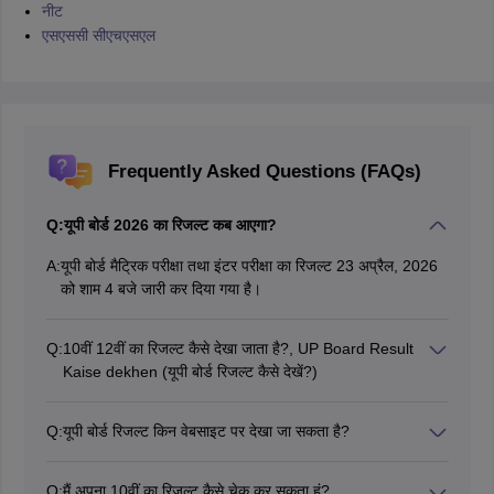
नीट
एसएससी सीएचएसएल
Frequently Asked Questions (FAQs)
Q:
यूपी बोर्ड 2026 का रिजल्ट कब आएगा?
A:
यूपी बोर्ड मैट्रिक परीक्षा तथा इंटर परीक्षा का रिजल्ट 23 अप्रैल, 2026
को शाम 4 बजे जारी कर दिया गया है।
Q:
10वीं 12वीं का रिजल्ट कैसे देखा जाता है?, UP Board Result
Kaise dekhen (यूपी बोर्ड रिजल्ट कैसे देखें?)
यूपी बोर्ड रिजल्ट देखने की वेबसाइट results.upmsp.edu.in या
upresults.nic.in पर जाएं और वहां वांछित जानकारी की मदद से
Q:
यूपी बोर्ड रिजल्ट किन वेबसाइट पर देखा जा सकता है?
ऑनलाइन यूपी बोर्ड रिजल्ट देखा जा सकता है। मोबाइल पर SMS में
यूपी बोर्ड रिजल्ट 2026 को नीचे बताई गई वेबसाइट पर देखा जा सकेगा-
रिजल्ट पाने व बिना रोल नंबर के यूपी रिजल्ट देखने के लिए लेख में दी गई
https://cnr.nic.in/resultdir/HighSchoolResult.aspx,
जानकारी पर का उपयोग करें।
Q:
मैं अपना 10वीं का रिजल्ट कैसे चेक कर सकता हूं?