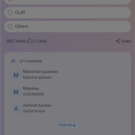
CLAT
Others
1813
Votes
17
Likes
Share
10
Comments
Manohar paswan
M
Manohar paswan
Mahima
M
1026485800
Ashish kumar
A
Ashish kumar
Ajay Santhosh
A
View all
Shs