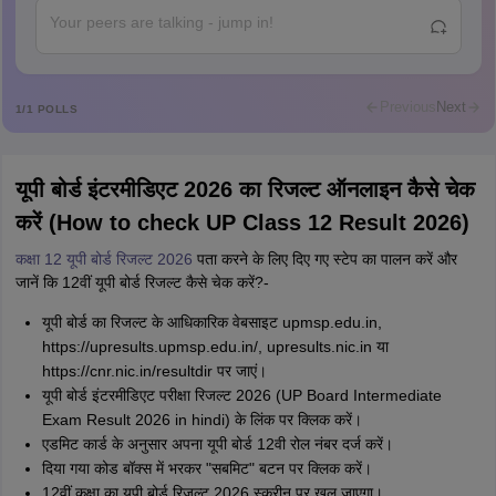
Abdulajeezsh
A
Ajeeez
Rajkumar
R
Rajkumar
Previous
Next
1
/
1
POLLS
Md Faizan
M
Md faizan
यूपी बोर्ड इंटरमीडिएट 2026 का रिजल्ट ऑनलाइन कैसे चेक
Mohammad Safwan
M
करें (How to check UP Class 12 Result 2026)
i want to take admission in class 11
कक्षा 12 यूपी बोर्ड रिजल्ट 2026
पता करने के लिए दिए गए स्टेप का पालन करें और
Sreehari unni
S
जानें कि 12वीं यूपी बोर्ड रिजल्ट कैसे चेक करें?-
Sreehari HD
यूपी बोर्ड का रिजल्ट के आधिकारिक वेबसाइट upmsp.edu.in,
Amrapali
A
https://upresults.upmsp.edu.in/, upresults.nic.in या
Amrapali
https://cnr.nic.in/resultdir पर जाएं।
यूपी बोर्ड इंटरमीडिएट परीक्षा रिजल्ट 2026 (UP Board Intermediate
Exam Result 2026 in hindi) के लिंक पर क्लिक करें।
एडमिट कार्ड के अनुसार अपना यूपी बोर्ड 12वी रोल नंबर दर्ज करें।
दिया गया कोड बॉक्स में भरकर "सबमिट" बटन पर क्लिक करें।
12वीं कक्षा का यूपी बोर्ड रिजल्ट 2026 स्क्रीन पर खुल जाएगा।