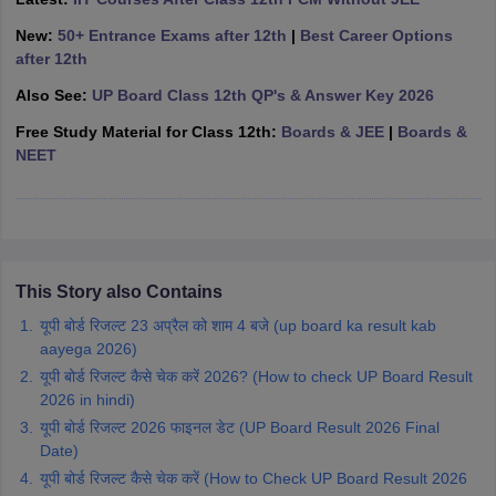
CGBSE 10th Syllabus
JAC 10th Syllabus
Odisha 10th Syllabus
Kerala SS
New:
50+ Entrance Exams after 12th
|
Best Career Options
yllabus for Class 10
Syllabus for Class 11
Syllabus for Class 12
NCERT S
after 12th
cholarships 2026
Digital Gujarat Scholarship 2026-27
UP Scholarship 2
 General Knowledge Olympiad
HBCSE Mathematical Olympiad
View All 
Also See:
UP Board Class 12th QP's & Answer Key 2026
Free Study Material for Class 12th:
Boards & JEE
|
Boards &
NEET
This Story also Contains
यूपी बोर्ड रिजल्ट 23 अप्रैल को शाम 4 बजे (up board ka result kab
aayega 2026)
यूपी बोर्ड रिजल्ट कैसे चेक करें 2026? (How to check UP Board Result
2026 in hindi)
यूपी बोर्ड रिजल्ट 2026 फाइनल डेट (UP Board Result 2026 Final
Date)
यूपी बोर्ड रिजल्ट कैसे चेक करें (How to Check UP Board Result 2026