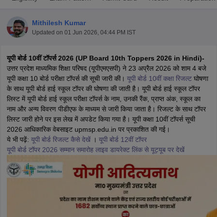
Mithilesh Kumar
Updated on
01 Jun 2026, 04:44 PM IST
यूपी बोर्ड 10वीं टॉपर्स 2026 (UP Board 10th Toppers 2026 in Hindi)-
xam Time Table 2026
उत्तर प्रदेश माध्यमिक शिक्षा परिषद (यूपीएमएसपी) ने 23 अप्रैल 2026 को शाम 4 बजे
Nadu 12th Supplementary Result 2026
TN 11th Arrear Result 2026
TN 10
यूपी कक्षा 10 बोर्ड परीक्षा टॉपर्स की सूची जारी की।
यूपी बोर्ड 10वीं कक्षा रिजल्ट
घोषणा
lt Marksheet 2026
CBSE Second Board Result 2026 Roll Number
CBSE 
के साथ यूपी बोर्ड हाई स्कूल टॉपर की घोषणा की जाती है। यूपी बोर्ड हाई स्कूल टॉपर
 WBCHSE HS Result 2026
CBSE Class 12 Result Link 2026
Punjab PSEB
लिस्ट में यूपी बोर्ड हाई स्कूल परीक्षा टॉपर्स के नाम, उनकी रैंक, प्राप्त अंक, स्कूल का
26
CBSE 10th Science Question Paper 2026 Second Exam
CBSE 10th En
नाम और अन्य विवरण पीडीएफ के माध्यम से जारी किया जाता है। रिजल्ट के साथ टॉपर
ementary Question Paper 2026
TS Inter Supplementary Question Paper
लिस्ट जारी होने पर इस लेख में अपडेट किया गया है। यूपी कक्षा 10वीं टॉपर्स सूची
la SSLC
Karnataka SSLC
UK Board 10th
Goa Board SSC
PSEB 10th
JKBO
2026 आधिकारिक वेबसाइट upmsp.edu.in पर प्रकाशित की गई।
DHSE Exam
MP Board 12th
UK Board 12th
Goa Board HSSC
PSEB 12th
J
ये भी पढ़ें:
यूपी बोर्ड रिजल्ट कैसे देखें
।
यूपी बोर्ड 12वीं टॉपर
my Public School Admissions
Navyug School Admission
MGGS School Ad
यूपी बोर्ड टॉपर 2026 सम्मान समारोह लाइव डायरेक्ट लिंक से यूट्यूब पर देखें
lkata
Schools in Jaipur
Schools in Lucknow
Schools in Gurgaon
Schools i
arat
Schools in Punjab
Schools in Bihar
Marathi Medium Schools in India
Gujarati Medium Schools in India
Kanna
ndia
Army Public Schools in India
Syllabus
HBSE 12th Syllabus
HPBOSE 12th Syllabus
NBSE HSSLC Syll
Board Class 12 Question Papers
HBSE 12th Question Papers
GSEB HSC
s
GSEB SSC Question Papers
Goa Board SSC Question Paper
Manipur 