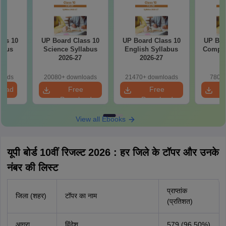
ass 10
UP Board Class 10
UP Board Class 10
UP Boa
abus
Science Syllabus
English Syllabus
Comput
7
2026-27
2026-27
2
loads
20080+ downloads
21470+ downloads
780+ 
load
Free
Free
Download
Download
View all Ebooks
यूपी बोर्ड 10वीं रिजल्ट 2026 : हर जिले के टॉपर और उनके
नंबर की लिस्ट
प्राप्तांक
जिला (शहर)
टॉपर का नाम
(प्रतिशत)
आगरा
विंदेश
579 (96.50%)