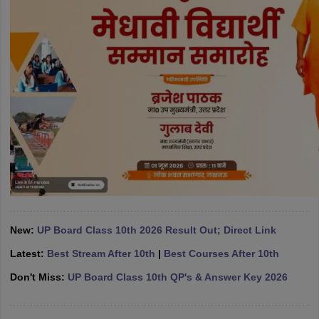
CGBSE 10th Syllabus
JAC 10th Syllabus
Odisha 10th Syllabus
Kerala SS
yllabus for Class 10
Syllabus for Class 11
Syllabus for Class 12
NCERT S
cholarships 2026
Digital Gujarat Scholarship 2026-27
UP Scholarship 2
 General Knowledge Olympiad
HBCSE Mathematical Olympiad
View All 
New:
UP Board Class 10th 2026 Result Out; Direct Link
Latest:
Best Stream After 10th
|
Best Courses After 10th
Don't Miss:
UP Board Class 10th QP's & Answer Key 2026