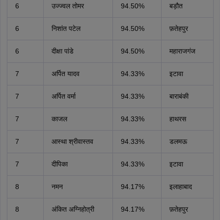
6
उज्ज्वल तोमर
94.50%
बड़ौत
6
निशांत पटेल
94.50%
फ़तेहपुर
6
दीक्षा पांडे
94.50%
महाराजगंज
7
अर्पित यादव
94.33%
इटावा
7
अर्पित वर्मा
94.33%
बाराबंकी
7
काजल
94.33%
हाथरस
7
आस्था श्रीवास्तव
94.33%
डलमऊ
7
दीपिका
94.33%
इटावा
8
नमन
94.17%
इलाहाबाद
8
अंकित अग्निहोत्री
94.17%
फ़तेहपुर