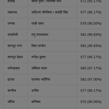
हरदोई
समर्थ गुप्ता / दिव्यांशी पाल
571 (95.17%)
लखनऊ
अद्रिजा चौरसिया / आरोही सिंह
577 (96.17%)
उन्नाव
राखी रावत
579 (96.50%)
रायबरेली
तनु जायसवाल
581 (96.83%)
कानपुर नगर
दिशा पाण्डेय
581 (96.83%)
कानपुर देहात
रुपेंद्र कुमार
577 (96.17%)
फर्रुखाबाद
अंशिका यादव
583 (97.17%)
इटावा
प्राख्या भदौरिया
582 (97.00%)
कन्नौज
अनीश
577 (96.17%)
औरैया
कनिष्का
570 (95.00%)