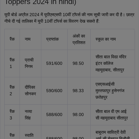
Toppers 2024 in hindi)
यूपी बोर्ड अप्रैल 2024 में यूपीएमएसपी 10वीं टॉपर्स की नाम सूची जारी कर दी है। छात्र
नीचे दी गई तालिका में यूपी 10वीं टॉपर्स का विवरण देख सकते हैं:
अंकाें का
रैंक
नाम
प्राप्तांक
स्कूल का नाम
प्रतिशत
सीता बाल विद्या मंदिर
रैंक
प्राची
591/600
98.50
इंटर कॉलेज
1
निगम
महमूदाबाद, सीतापुर
एसएसआईसी
रैंक
दीपिका
590/600
98.33
मुस्तफापुर हुसेनगंज
2
सोनकर
फ़तेहपुर
रैंक
नव्या
सीता बाल वी एम आई
588/600
98.00
3
सिंह
सी महमूदाबाद सीतापुर
बाबूराम सावित्री देवी
रैंक
स्वाति
588/600
98.00
आई सी शेखपुर बिलौली