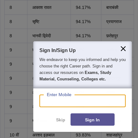
8
आकाश रावत
94.17%
बाराबंकी
8
सृष्टि
94.17%
प्रयागराज
8
भानवी द्विवेदी
94.17%
फ़तेहपुर
9
शोभित वर्मा
94%
अलीगढ़
Sign In/Sign Up
We endeavor to keep you informed and help you
9
रोशन चौरसिया
94%
प्रतापगढ़
choose the right Career path. Sign in and
access our resources on
Exams, Study
9
अंकुश दुबे
94%
सुल्तानपुर
Material, Counseling, Colleges etc.
9
आकाश कुशवाह
94%
आगरा
Enter Mobile
9
अलीशा अंसारी
94%
मडियाव
Skip
Sign In
9
गार्गी यादव
94%
प्रयागराज
10 वीं
अरशद इक़बाल
93.83%
शाहजहांपुर