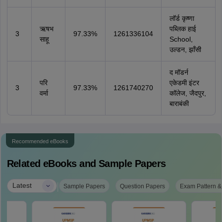
लॉर्ड कृष्णा
ऋषभ
पब्लिक हाई
3
97.33%
1261336104
साहू
School,
उल्डन, झाँसी
द मॉडर्न
परि
एकेडमी इंटर
3
97.33%
1261740270
वर्मा
कॉलेज, जैदपुर,
बाराबंकी
Recommended eBooks
Related eBooks and Sample Papers
|
Latest
Sample Papers
Question Papers
Exam Pattern &