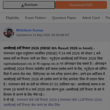
Download PDF
Brochure
Eligibility
Exam Pattern
Question Paper
Admit Card
Pr
Mithilesh Kumar
xam Time Table 2026
Updated on
14 May 2026, 09:39 AM IST
1th 12th Supplementary Result 2026
Kerala Plus Two SAY Result 2026
M
lt Marksheet 2026
CBSE Second Board Result 2026 Roll Number
CBSE 
 WBCHSE HS Result 2026
CBSE Class 12 Result Link 2026
Punjab PSEB
आरबीएसई 8वीं रिजल्ट 2026 (RBSE 8th Result 2026 in hindi) -
26
CBSE 10th Science Question Paper 2026 Second Exam
CBSE 10th En
राजस्थान स्कूल एजुकेशन काउंसिल (RBSE) ने 24 मार्च 2026 को दोपहर 1 बजे
ementary Question Paper 2026
TS Inter Supplementary Question Paper
क्लास 8वीं का रिजल्ट जारी कर दिया। स्टूडेंट्स आरबीएसई 8वीं रिजल्ट 2026 लिंक
la SSLC
Karnataka SSLC
UK Board 10th
Goa Board SSC
PSEB 10th
JKBO
rajshaladarpan.nic.in या rajpsp.nic.in पर ऑनलाइन देख सकते हैं। ऑनलाइन
DHSE Exam
MP Board 12th
UK Board 12th
Goa Board HSSC
PSEB 12th
J
आरबीएसई 2026 रिजल्ट मार्कशीट 8वीं क्लास एक्सेस करने के लिए, स्टूडेंट्स को लॉगिन
my Public School Admissions
Navyug School Admission
MGGS School Ad
विंडो में अपना रोल नंबर, डिस्ट्रिक्ट का नाम वगैरह डालना होगा। हमने इस आर्टिकल में
lkata
Schools in Jaipur
Schools in Lucknow
Schools in Gurgaon
Schools i
आरबीएसई 8वीं रिजल्ट 2026 को एक्सेस करने के लिए डायरेक्ट लिंक भी प्रदान किया
arat
Schools in Punjab
Schools in Bihar
है। राजस्थान बोर्ड का 8वीं का परिणाम 97.01 प्रतिशत रहा। आरबीएसई क्लास 8 का
Marathi Medium Schools in India
Gujarati Medium Schools in India
Kanna
एग्जाम 19 फरवरी से 4 मार्च 2026 तक संपन्न हुआ।आरबीएसई 8वीं रिजल्ट के बारे में
ndia
Army Public Schools in India
विस्तार से जानने के लिए नीचे पढ़ें।
Syllabus
HBSE 12th Syllabus
HPBOSE 12th Syllabus
NBSE HSSLC Syll
ये भी पढ़ें :
राजस्थान बोर्ड 9वीं रिजल्ट 2026
|
राजस्थान बोर्ड 11वीं रिजल्ट 2026
Board Class 12 Question Papers
HBSE 12th Question Papers
GSEB HSC
आरबीएसई 8वीं रिजल्ट चेक करने का सीधा लिंक
s
GSEB SSC Question Papers
Goa Board SSC Question Paper
Manipur 