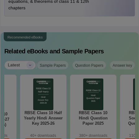
equations, & theorems of class 11 & 12th
chapters
Recommended eBooks
Related eBooks and Sample Papers
|
Latest
Sample Papers
Question Papers
Answer key
RBSE Class 10 Half
RBSE Class 10
RBSE
s 10
Yearly Hindi Answer
Hindi Question
Socia
26-27
Key 2025-26
Paper 2025
Quest
cts)
oads
40+ downloads
380+ downloads
110+ 