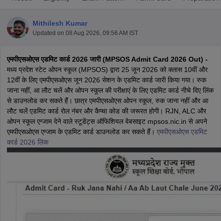
Mithilesh Kumar
Updated on
08 Aug 2026, 09:56 AM IST
एमपीएसओएस एडमिट कार्ड 2026 जारी (MPSOS Admit Card 2026 Out) -
xam Time Table 2026
मध्य प्रदेश स्टेट ओपन स्कूल (MPSOS) द्वारा 25 जून 2026 को क्लास 10वीं और
Nadu 12th Supplementary Result 2026
TN 11th Arrear Result 2026
TN 10
12वीं के लिए एमपीएसओएस जून 2026 सेशन के एडमिट कार्ड जारी किया गया। रुक
Wise)
CBSE 10th Second Board Result Marksheet 2026
CBSE Second Bo
जाना नहीं, आ लौट चलें और ओपन स्कूल की परीक्षाएं के लिए एडमिट कार्ड नीचे दिए लिंक
 WBCHSE HS Result 2026
CBSE Class 12 Result Link 2026
Punjab PSEB
से डाउनलोड कर सकते हैं। छात्र एमपीएसओएस ओपन स्कूल, रुक जाना नहीं और आ
26
CBSE 10th Science Question Paper 2026 Second Exam
CBSE 10th En
लौट चलें एडमिट कार्ड रोल नंबर और कैप्चा कोड की जरूरत होगी। RJN, ALC और
ementary Question Paper 2026
TS Inter Supplementary Question Paper
ओपन स्कूल एग्जाम देने वाले स्टूडेंट्स ऑफिशियल वेबसाइट mpsos.nic.in से अपने
la SSLC
Karnataka SSLC
UK Board 10th
Goa Board SSC
PSEB 10th
JKBO
एमपीएसओएस एग्जाम के एडमिट कार्ड डाउनलोड कर सकते हैं।
एमपीएसओएस एडमिट
DHSE Exam
MP Board 12th
UK Board 12th
Goa Board HSSC
PSEB 12th
J
कार्ड 2026 लिंक
my Public School Admissions
Navyug School Admission
MGGS School Ad
lkata
Schools in Jaipur
Schools in Lucknow
Schools in Gurgaon
Schools i
arat
Schools in Punjab
Schools in Bihar
Marathi Medium Schools in India
Gujarati Medium Schools in India
Kanna
ndia
Army Public Schools in India
Syllabus
HBSE 12th Syllabus
HPBOSE 12th Syllabus
NBSE HSSLC Syll
Board Class 12 Question Papers
HBSE 12th Question Papers
GSEB HSC
s
GSEB SSC Question Papers
Goa Board SSC Question Paper
Manipur 