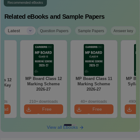
Recommended eBooks
Related eBooks and Sample Papers
|
Latest
Question Papers
Sample Papers
Answer key
MP Board Class 12
MP Board Class 11
MP Boa
ass 12
Marking Scheme
Marking Scheme
Syllab
r Key
2026-27
2026-27
oads
210+ downloads
40+ downloads
4900+
load
Free
Free
Download
Download
View all Ebooks