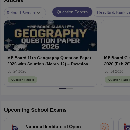
Articles
|
Question Papers
Results & Rank c
Related Stories
MP Board 11th Geography Question Paper
MP Board Cla
2026 with Solution (March 12) – Download
2026 (Feb 28
PDF
PDF
Jul 24 2026
Jul 14 2026
Question Papers
Question Paper
Upcoming School Exams
National Institute of Open