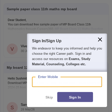
Sample paper class 11th maths mp board
Dear Student,
You can download free sample paper of MP Board Class 11th
Mathematics through Careers360.
MP Board Class 11 Maths Question
Paper 2026
Read Complete Answer
Sign In/Sign Up
Vivek Kumar
V
We endeavor to keep you informed and help you
30 Jul'26
choose the right Career path. Sign in and
access our resources on
Exams, Study
Material, Counseling, Colleges etc.
Mp board 12th exam paper 2024 25 in hindi
Enter Mobile
Hello Sushmita,
Download MP Board Class 12 Hindi medium exam model papers for
2024-25 from the link below to prepare effectively.
https://school.careers360.com/boards/mpbse/mp-board-12th-model-
Read Complete Answer
papers
Skip
Sign In
Saniya Khatri
S
28 May'26