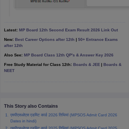
CGBSE 10th Syllabus
JAC 10th Syllabus
Odisha 10th Syllabus
Kerala SS
yllabus for Class 10
Syllabus for Class 11
Syllabus for Class 12
NCERT S
cholarships 2026
Digital Gujarat Scholarship 2026-27
UP Scholarship 2
 General Knowledge Olympiad
HBCSE Mathematical Olympiad
View All 
Latest:
MP Board 12th Second Exam Result 2026 Link Out
New:
Best Career Options after 12th
|
50+ Entrance Exams
after 12th
Also See:
MP Board Class 12th QP's & Answer Key 2026
Free Study Material for Class 12th:
Boards & JEE
|
Boards &
NEET
This Story also Contains
एमपीएसओएस एडमिट कार्ड 2026 तिथियां (MPSOS Admit Card 2026
Dates in hindi)
एमपीएसओएस एडमिट कार्ड 2025 तिथियां (MPSOS Admit Card 2025