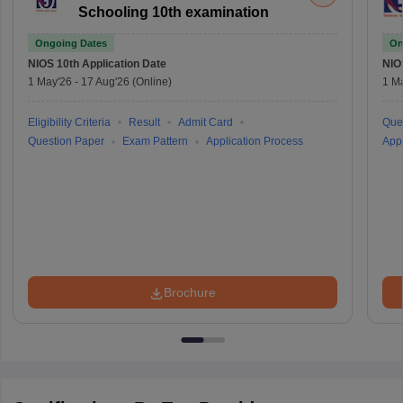
Schooling 10th examination
Ongoing Dates
On
NIOS 10th
Application Date
NIO
1 May'26
-
17 Aug'26
(Online)
1 M
Eligibility Criteria
Result
Admit Card
Que
Question Paper
Exam Pattern
Application Process
Appl
Brochure