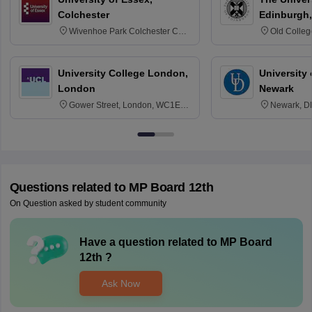
Colchester
Edinburgh,
Wivenhoe Park Colchester CO4
Old Colleg
3SQ
Edinburgh
University College London,
University 
London
Newark
Gower Street, London, WC1E
Newark, D
6BT
Questions related to
MP Board 12th
On Question asked by student community
Have a question related to
MP Board
12th
?
Ask Now