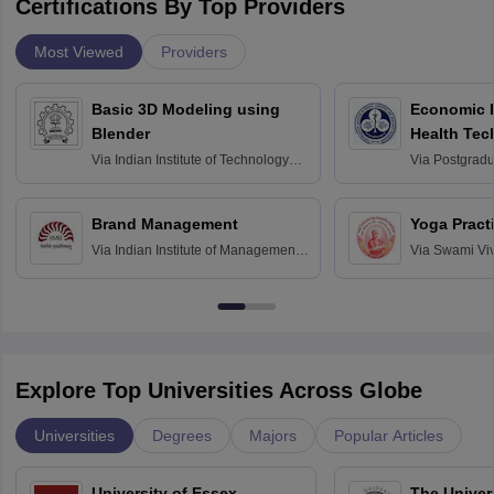
Certifications By Top Providers
Most Viewed
Providers
Basic 3D Modeling using
Economic E
Blender
Health Tec
Assessmen
Via
Indian Institute of Technology
Via
Postgradua
Bombay
Education an
Chandigarh
Brand Management
Yoga Pract
Via
Indian Institute of Management
Via
Swami Vi
Bangalore
Anusandhana
Bangalore
Explore Top Universities Across Globe
Universities
Degrees
Majors
Popular Articles
University of Essex,
The Univers