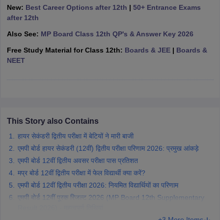
New:
Best Career Options after 12th
|
50+ Entrance Exams
CGBSE 10th Syllabus
JAC 10th Syllabus
Odisha 10th Syllabus
Kerala SS
after 12th
yllabus for Class 10
Syllabus for Class 11
Syllabus for Class 12
NCERT S
cholarships 2026
Digital Gujarat Scholarship 2026-27
UP Scholarship 2
Also See:
MP Board Class 12th QP's & Answer Key 2026
 General Knowledge Olympiad
HBCSE Mathematical Olympiad
View All 
Free Study Material for Class 12th:
Boards & JEE
|
Boards &
NEET
This Story also Contains
हायर सेकंडरी द्वितीय परीक्षा में बेटियों ने मारी बाजी
एमपी बोर्ड हायर सेकंडरी (12वीं) द्वितीय परीक्षा परिणाम 2026: प्रमुख आंकड़े
एमपी बोर्ड 12वीं द्वितीय अवसर परीक्षा पास प्रतिशत
मप्र बोर्ड 12वीं द्वितीय परीक्षा में फेल विद्यार्थी क्या करें?
एमपी बोर्ड 12वीं द्वितीय परीक्षा 2026: नियमित विद्यार्थियों का परिणाम
एमपी बोर्ड 12वीं पूरक रिजल्ट 2026 (MP Board 12th Supplementary
Result 2026) - महत्वपूर्ण तिथियां
+3 More Items