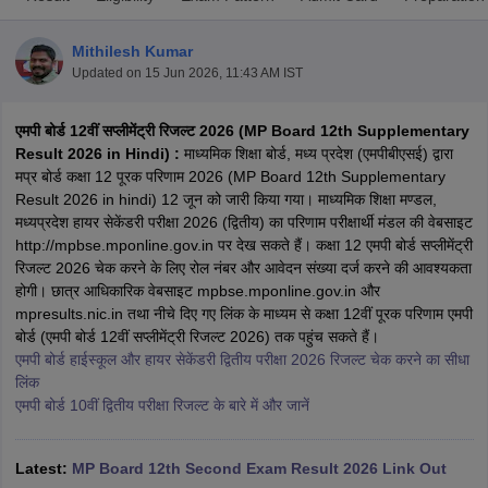
Mithilesh Kumar
Updated on
15 Jun 2026, 11:43 AM IST
एमपी बोर्ड 12वीं सप्लीमेंट्री रिजल्ट 2026 (MP Board 12th Supplementary
xam Time Table 2026
Result 2026 in Hindi) :
माध्यमिक शिक्षा बोर्ड, मध्य प्रदेश (एमपीबीएसई) द्वारा
Nadu 12th Supplementary Result 2026
TN 11th Arrear Result 2026
TN 10
मप्र बोर्ड कक्षा 12 पूरक परिणाम 2026 (MP Board 12th Supplementary
lt Marksheet 2026
CBSE Second Board Result 2026 Roll Number
CBSE 
Result 2026 in hindi) 12 जून को जारी किया गया। माध्यमिक शिक्षा मण्डल,
 WBCHSE HS Result 2026
CBSE Class 12 Result Link 2026
Punjab PSEB
मध्यप्रदेश हायर सेकेंडरी परीक्षा 2026 (द्वितीय) का परिणाम परीक्षार्थी मंडल की वेबसाइट
26
CBSE 10th Science Question Paper 2026 Second Exam
CBSE 10th En
http://mpbse.mponline.gov.in पर देख सकते हैं। कक्षा 12 एमपी बोर्ड सप्लीमेंट्री
ementary Question Paper 2026
TS Inter Supplementary Question Paper
रिजल्ट 2026 चेक करने के लिए रोल नंबर और आवेदन संख्या दर्ज करने की आवश्यकता
la SSLC
Karnataka SSLC
UK Board 10th
Goa Board SSC
PSEB 10th
JKBO
होगी। छात्र आधिकारिक वेबसाइट mpbse.mponline.gov.in और
DHSE Exam
MP Board 12th
UK Board 12th
Goa Board HSSC
PSEB 12th
J
mpresults.nic.in तथा नीचे दिए गए लिंक के माध्यम से कक्षा 12वीं पूरक परिणाम एमपी
my Public School Admissions
Navyug School Admission
MGGS School Ad
बोर्ड (एमपी बोर्ड 12वीं सप्लीमेंट्री रिजल्ट 2026) तक पहुंच सकते हैं।
lkata
Schools in Jaipur
Schools in Lucknow
Schools in Gurgaon
Schools i
एमपी बोर्ड हाईस्कूल और हायर सेकेंडरी द्वितीय परीक्षा 2026 रिजल्ट चेक करने का सीधा
arat
Schools in Punjab
Schools in Bihar
लिंक
Marathi Medium Schools in India
Gujarati Medium Schools in India
Kanna
एमपी बोर्ड 10वीं द्वितीय परीक्षा रिजल्ट के बारे में और जानें
ndia
Army Public Schools in India
Syllabus
HBSE 12th Syllabus
HPBOSE 12th Syllabus
NBSE HSSLC Syll
Board Class 12 Question Papers
HBSE 12th Question Papers
GSEB HSC
Latest:
MP Board 12th Second Exam Result 2026 Link Out
s
GSEB SSC Question Papers
Goa Board SSC Question Paper
Manipur 