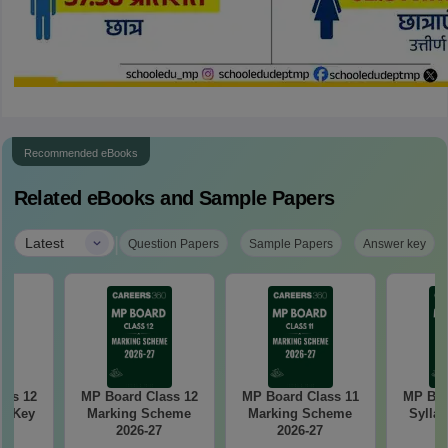
Recommended eBooks
Related eBooks and Sample Papers
|
Latest
Question Papers
Sample Papers
Answer key
ass 12
MP Board Class 12
MP Board Class 11
MP Boa
r Key
Marking Scheme
Marking Scheme
Syllab
2026-27
2026-27