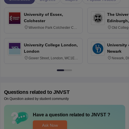
University of Essex,
The Univers
Colchester
Edinburgh,
Wivenhoe Park Colchester CO4
Old Colleg
3SQ
Edinburgh
University College London,
University 
London
Newark
Gower Street, London, WC1E
Newark, D
6BT
Questions related to
JNVST
On Question asked by student community
Have a question related to
JNVST
?
Ask Now