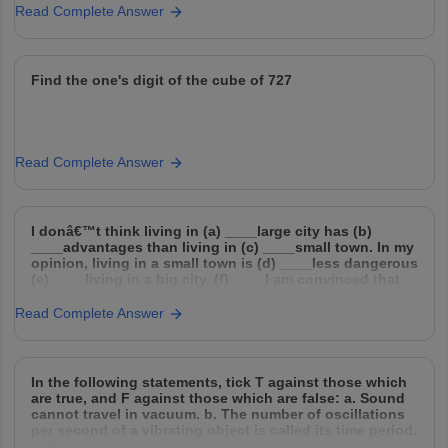
Read Complete Answer
Find the one's digit of the cube of 727
Read Complete Answer
I donâ€™t think living in (a) ____large city has (b)
____advantages than living in (c) ____small town. In my
opinion, living in a small town is (d) ____less dangerous
(e) ____living in a big city. (f) ____I am convinced that
(g) ____is much healthier and (h) ____stressful. (i) ___
of
Read Complete Answer
In the following statements, tick T against those which
are true, and F against those which are false: a. Sound
cannot travel in vacuum. b. The number of oscillations
per second of a vibrating object is called its time period.
c. If the amplitude of vibration is large, sound is