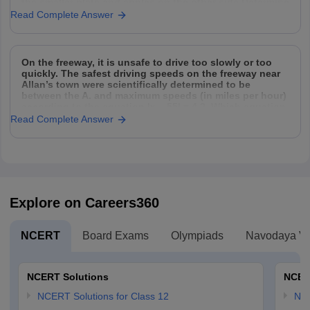
the smaller plate and apples on the other side.Determine
the cost
Read Complete Answer
On the freeway, it is unsafe to drive too slowly or too
quickly. The safest driving speeds on the freeway near
Allan’s town were scientifically determined to be
between the A. and maximum speeds (in miles per hour)
according to the equation |x – 55| = 4.2. Which equation
can
Read Complete Answer
Explore on Careers360
NCERT
Board Exams
Olympiads
Navodaya Vi
NCERT Solutions
NCER
NCERT Solutions for Class 12
NC