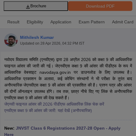
Download PDF
Brochure
Result
Eligibility
Application
Exam Pattern
Admit Card
Mithilesh Kumar
xam Time Table 2026
Updated on
28 Apr 2026, 04:32 PM IST
Nadu 12th Supplementary Result 2026
TN 11th Arrear Result 2026
TN 10
lt Marksheet 2026
CBSE Second Board Result 2026 Roll Number
CBSE 
 WBCHSE HS Result 2026
CBSE Class 12 Result Link 2026
Punjab PSEB
नवोदय विद्यालय समिति (एनवीएस) द्वारा 28 अप्रैल 2026 को कक्षा 9 की आधिकारिक
26
CBSE 10th Science Question Paper 2026 Second Exam
CBSE 10th En
फाइनल आंसर की जारी की गई। जेएनवीएस कक्षा 9 की आंसर की पीडीएफ के रूप में
ementary Question Paper 2026
TS Inter Supplementary Question Paper
आधिकारिक वेबसाइट navodaya.gov.in पर डाउनलोड के लिए उपलब्ध है।
la SSLC
Karnataka SSLC
UK Board 10th
Goa Board SSC
PSEB 10th
JKBO
आधिकारिक प्रकाशन के अलावा, कई कोचिंग संस्थानों ने भी परीक्षा के तुरंत बाद
DHSE Exam
MP Board 12th
UK Board 12th
Goa Board HSSC
PSEB 12th
J
अनौपचारिक जेएनवीएस कक्षा 9 की आंसर की प्रकाशित की है। प्रश्न पत्र और आंसर
my Public School Admissions
Navyug School Admission
MGGS School Ad
की दोनों ऑनलाइन उपलब्ध होंगे। तब तक, छात्र नीचे दिए गए लिंक से अनौपचारिक
lkata
Schools in Jaipur
Schools in Lucknow
Schools in Gurgaon
Schools i
एनवीएस कक्षा 9 की आंसर की देख सकते हैं।
arat
Schools in Punjab
Schools in Bihar
जेएनवी फाइनल आंसर की 2026 पीडीएफ आधिकारिक लिंक चेक करें
Marathi Medium Schools in India
Gujarati Medium Schools in India
Kanna
एनवीएस कक्षा 9 की आंसर की जारी: यहां देखें (अनौपचारिक)
ndia
Army Public Schools in India
Syllabus
HBSE 12th Syllabus
HPBOSE 12th Syllabus
NBSE HSSLC Syll
New:
JNVST Class 6 Registrations 2027-28 Open - Apply
Board Class 12 Question Papers
HBSE 12th Question Papers
GSEB HSC
Here
s
GSEB SSC Question Papers
Goa Board SSC Question Paper
Manipur 