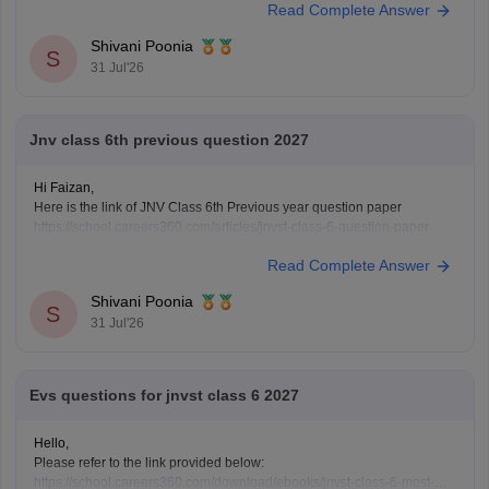
Read Complete Answer
6-entrance-exam-2027
Shivani Poonia
S
31 Jul'26
Jnv class 6th previous question 2027
Hi Faizan,
Here is the link of JNV Class 6th Previous year question paper
https://school.careers360.com/articles/jnvst-class-6-question-paper
Read Complete Answer
Shivani Poonia
S
31 Jul'26
Evs questions for jnvst class 6 2027
Hello,
Please refer to the link provided below:
https://school.careers360.com/download/ebooks/jnvst-class-6-most-