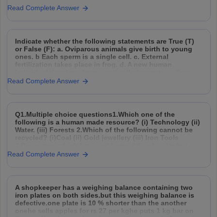
Read Complete Answer
Indicate whether the following statements are True (T)
or False (F): a. Oviparous animals give birth to young
ones. b Each sperm is a single cell. c. External
fertilization takes place in frog. d. A new human
individual develops from a cell called gamete. e. Egg
laid after fertilization is
Read Complete Answer
Q1.Multiple choice questions1.Which one of the
following is a human made resource? (i) Technology (ii)
Water. (iii) Forests 2.Which of the following cannot be
recycled? (i)Coal (ii) Gold jewellery (iii) Iron Tools
3.Resources which have not been utilised as far but
may be used in future are called (i)Potential resources
Read Complete Answer
A shopkeeper has a weighing balance containing two
iron plates on both sides.but this weighing balance is
defective.one plate is 10 % shorter than the another
onehe sells apples for rs 27 per kghe puts 1 kg bar on