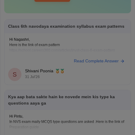
Class 6th navodaya examination syllabus exam patterns
Hi Nagashri,
Here is the link of exam pattern
https://school.careers360.com/articles/jnvst-class-6-exam-pattern
Read Complete Answer
Shivani Poonia
S
31 Jul'26
Kya aap bata sakte hain ke novede mein kis type ka
questions aaya ga
Hi Pintu,
In NVS exam maily MCQS type questions are asked .Here is the link of
Preparation guide
https://school.careers360.com/articles/how-to-prepare-navodaya-class-