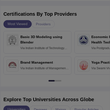
Certifications By Top Providers
Most Viewed
Providers
Basic 3D Modeling using
Economic E
Blender
Health Tec
Assessmen
Via
Indian Institute of Technology
Via
Postgradua
Bombay
Education an
Chandigarh
Brand Management
Yoga Pract
Via
Indian Institute of Management
Via
Swami Vi
Bangalore
Anusandhana
Bangalore
Explore Top Universities Across Globe
Universities
Degrees
Majors
Popular Articles