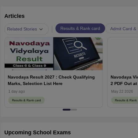
Articles
|
Results & Rank card
Admit Card & H
Related Stories
Navodaya Result 2027 : Check Qualifying
Navodaya Vid
Marks, Selection List Here
2 PDF Out at
1 day ago
May 22 2026
Results & Rank card
Results & Rank 
Upcoming School Exams