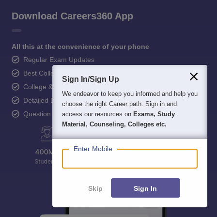
Download Careers360 App
All this at the convenience of your phone
Regular Exam Updates
Best College Recommendations
Sign In/Sign Up
College & Rank predictors
We endeavor to keep you informed and help you
Detailed Books and Sample Papers
choose the right Career path. Sign in and
Question and Answers
access our resources on
Exams, Study
Material, Counseling, Colleges etc.
Enter Mobile
Skip
Sign In