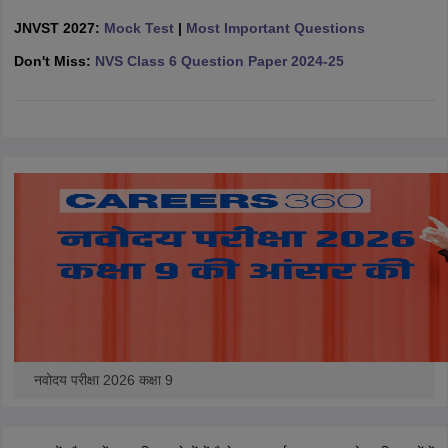
CGBSE 10th Syllabus
JAC 10th Syllabus
Odisha 10th Syllabus
Kerala SS
JNVST 2027:
Mock Test
|
Most Important Questions
yllabus for Class 10
Syllabus for Class 11
Syllabus for Class 12
NCERT S
cholarships 2026
Don't Miss:
NVS Class 6 Question Paper 2024-25
Digital Gujarat Scholarship 2026-27
UP Scholarship 2
 General Knowledge Olympiad
HBCSE Mathematical Olympiad
View All 
नवोदय परीक्षा 2026 कक्षा 9