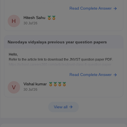
important-questions-pdf-2027
Read Complete Answer
Hitesh Sahu
H
30 Jul'26
Navodaya vidyalaya previous year question papers
Hello,
Refer to the article link to download the JNVST question paper PDF.
https://school.careers360.com/articles/jnvst-class-6-question-paper
Read Complete Answer
Vishal kumar
V
30 Jul'26
View all