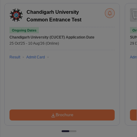
Chandigarh University
Common Entrance Test
Ongoing Dates
On
Chandigarh University (CUCET)
Application Date
SU
25 Oct'25
-
10 Aug'26
(Online)
29 
Result
Admit Card
Adm
Brochure