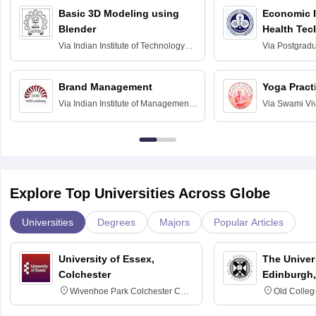
Basic 3D Modeling using
Economic E
Blender
Health Tec
Assessmen
Via
Indian Institute of Technology
Via
Postgradua
Bombay
Education an
Chandigarh
Brand Management
Yoga Pract
Via
Indian Institute of Management
Via
Swami Vi
Bangalore
Anusandhana
Bangalore
Explore Top Universities Across Globe
Universities
Degrees
Majors
Popular Articles
University of Essex,
The Univers
Colchester
Edinburgh,
Wivenhoe Park Colchester CO4
Old Colleg
3SQ
Edinburgh