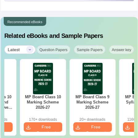
Recommended eBooks
Related eBooks and Sample Papers
|
Latest
Question Papers
Sample Papers
Answer key
ass 10
MP Board Class 10
MP Board Class 9
MP Boa
s and
Marking Scheme
Marking Scheme
Syllab
nswer
2026-27
2026-27
6
oads
170+ downloads
20+ downloads
1160+
e
Free
Free
oad
Download
Download