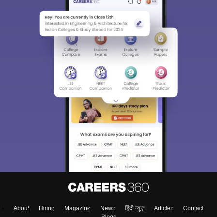
Sign In/Sign Up
We endeavor to keep you informed and help you
choose the right Career path. Sign in and
access our resources on
Exams, Study
Material, Counseling, Colleges etc.
Enter Mobile
About
Hiring
Magazine
News
हिंदी न्यूज़
Articles
Contact
Skip
Sign In