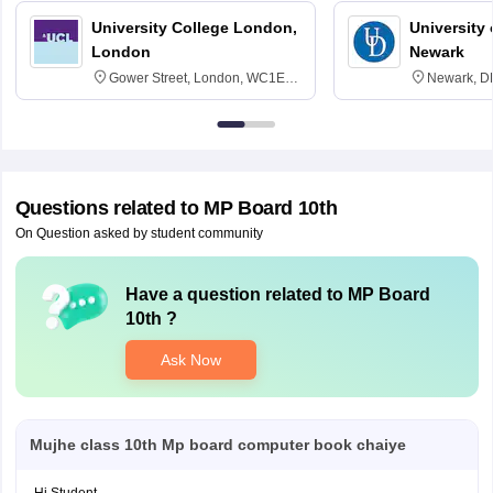
University College London,
University 
London
Newark
Gower Street, London, WC1E
Newark, D
6BT
Questions related to
MP Board 10th
On Question asked by student community
Have a question related to
MP Board
10th
?
Ask Now
Mujhe class 10th Mp board computer book chaiye