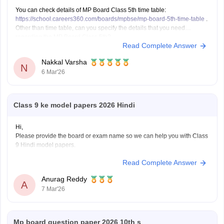
You can check details of MP Board Class 5th time table:
https://school.careers360.com/boards/mpbse/mp-board-5th-time-table
.
Other than time table, can you specify the details that you need
regarding the MP Board Class 5th?
Read Complete Answer
Nakkal Varsha
N
6 Mar'26
Class 9 ke model papers 2026 Hindi
Hi,
Please provide the board or exam name so we can help you with Class
9 Hindi model papers.
Read Complete Answer
Anurag Reddy
A
7 Mar'26
Mp board question paper 2026 10th s