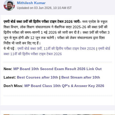
Mithilesh Kumar
Updated on
03 Jun 2026, 10:10 AM IST
एमपी बोर्ड कक्षा 9वीं की द्वितीय परीक्षा टाइम टेबल 2026 जारी–
मध्य प्रदेश के स्कूल
शिक्षा विभाग, लोक शिक्षण संचालनालय ने शैक्षणिक सत्र 2025-26 की कक्षा 9वीं की
द्वितीय परीक्षा की समय-सारणी 1 मई 2026 को जारी कर दी है। कक्षा 9वीं की परीक्षा 3
xam Time Table 2026
जून से शुरू होगी और 12 जून तक चलेगी। परीक्षा को लेकर संचालनालय द्वारा दिशा
Nadu 12th Supplementary Result 2026
TN 11th Arrear Result 2026
TN 10
निर्देश भी जारी कर दिए गए हैं।
Wise)
CBSE 10th Second Board Result Marksheet 2026
CBSE Second Bo
ये भी पढ़ें :
एमपी बोर्ड कक्षा 9वीं, 11वीं की द्वितीय परीक्षा टाइम टेबल 2026
|
एमपी बोर्ड
 WBCHSE HS Result 2026
CBSE Class 12 Result Link 2026
Punjab PSEB
कक्षा 11वीं की द्वितीय परीक्षा टाइम टेबल 2026
26
CBSE 10th Science Question Paper 2026 Second Exam
CBSE 10th En
ementary Question Paper 2026
TS Inter Supplementary Question Paper
la SSLC
Karnataka SSLC
UK Board 10th
Goa Board SSC
PSEB 10th
JKBO
New:
MP Board 10th Second Exam Result 2026 Link Out
DHSE Exam
MP Board 12th
UK Board 12th
Goa Board HSSC
PSEB 12th
J
my Public School Admissions
Navyug School Admission
MGGS School Ad
Latest:
Best Courses after 10th
|
Best Stream after 10th
lkata
Schools in Jaipur
Schools in Lucknow
Schools in Gurgaon
Schools i
Don't Miss:
MP Board Class 10th QP's & Answer Key 2026
arat
Schools in Punjab
Schools in Bihar
Marathi Medium Schools in India
Gujarati Medium Schools in India
Kanna
ndia
Army Public Schools in India
Syllabus
HBSE 12th Syllabus
HPBOSE 12th Syllabus
NBSE HSSLC Syll
Board Class 12 Question Papers
HBSE 12th Question Papers
GSEB HSC
s
GSEB SSC Question Papers
Goa Board SSC Question Paper
Manipur 