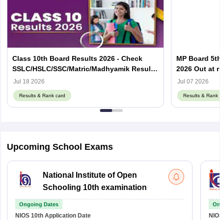
Class 10th Board Results 2026 - Check
MP Board 5th
SSLC/HSLC/SSC/Matric/Madhyamik Result
2026 Out at 
Link Here
Card Here
Jul 18 2026
Jul 07 2026
Results & Rank card
Results & Rank 
Upcoming School Exams
National Institute of Open
Schooling 10th examination
Ongoing Dates
On
NIOS 10th
Application Date
NIO