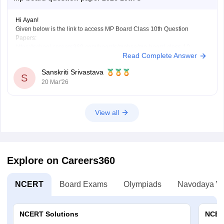
Hi Ayan!
Given below is the link to access MP Board Class 10th Question
Papers:
https://school.careers360.com/boards/mpbse/mp-board-class-10-
Read Complete Answer
question-paper-2026
Click on the link below, apply relevant filters to find useful question
Sanskriti Srivastava
papers and ebooks:
S
20 Mar'26
https://school.careers360.com/download/ebooks-and-sample-papers
View all
Explore on Careers360
NCERT
Board Exams
Olympiads
Navodaya Vi
NCERT Solutions
NCER