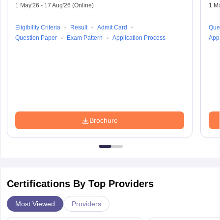
1 May'26
-
17 Aug'26
(Online)
1 M
Eligibility Criteria
Result
Admit Card
Que
Question Paper
Exam Pattern
Application Process
Appl
Brochure
Certifications By Top Providers
Most Viewed
Providers