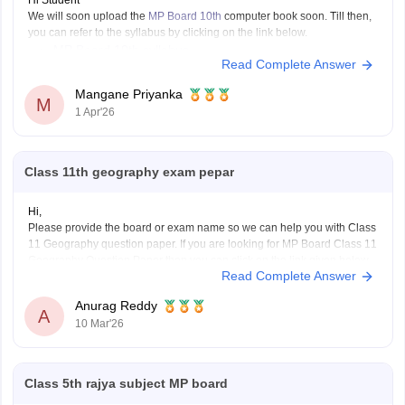
Hi Student
We will soon upload the
MP Board 10th
computer book soon. Till then,
you can refer to the syllabus by clicking on the link below.
MP Board 10th syllabus
Read Complete Answer
Mangane Priyanka
M
1 Apr'26
Class 11th geography exam pepar
Hi,
Please provide the board or exam name so we can help you with Class
11 Geography question paper. If you are looking for MP Board Class 11
Geography Question Paper then you can click on the link given below.
Read Complete Answer
Careers360 will provide you with
MP Board Class 11 Question
Anurag Reddy
A
10 Mar'26
Class 5th rajya subject MP board