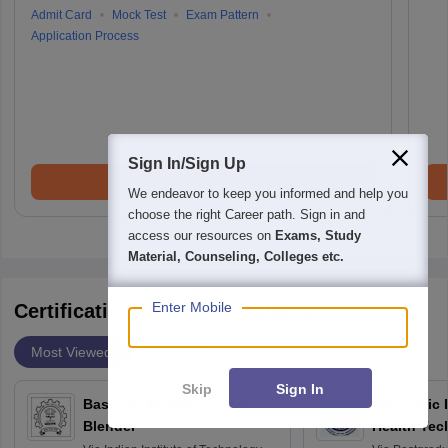
Admit Card
Mock Test
Exam Pattern
Application Process
Sign In/Sign Up
Brochure
We endeavor to keep you informed and help you
choose the right Career path. Sign in and
access our resources on
Exams, Study
Material, Counseling, Colleges etc.
Enter Mobile
Certifications By Top Providers
Most Viewed
Providers
Skip
Sign In
Basic 3D Modeling using
Economic E
Blender
Health Tec