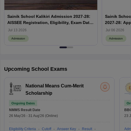
Sainik School Kalikiri Admission 2027-28:
Sainik Scho
AISSEE Registration, Eligibility, Exam Date
2027-28: App
& Result
Jul 13 2026
Jul 06 2026
Admission
Admission
Upcoming School Exams
National Means Cum-Merit
Scholarship
Ongoing Dates
On
NMMS
Result Date
BBO
26 May'26
-
31 Aug'26
(Online)
23 
Eligibility Criteria
Cutoff
Answer Key
Result
Adm