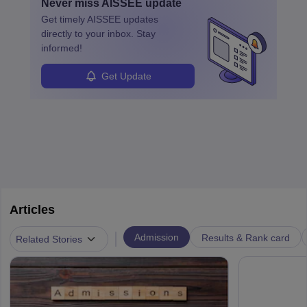
Never miss
AISSEE
update
Get timely
AISSEE
updates
directly to your inbox. Stay
informed!
Get Update
Articles
|
Admission
Results & Rank card
Related Stories