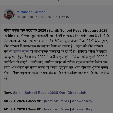
Mithilesh Kumar
Updated on
27 Feb 2026, 11:04 PM IST
सैनिक स्कूल फीस स्ट्रक्चर 2026 (Sainik School Fees Structure 2026
xam Time Table 2026
in hindi) -
सैनिक स्कूल सोसाइटी, नई दिल्ली का बोर्ड ऑफ गवर्नर्स कक्षा 6 और 9 के
Nadu 12th Supplementary Result 2026
TN 11th Arrear Result 2026
TN 10
लिए 2026 की स्कूल फीस तय करता है। सैनिक स्कूल सोसाइटी के निर्देशों के अनुसार,
lt Marksheet 2026
CBSE Second Board Result 2026 Roll Number
CBSE 
फीस संरचना में समय-समय पर बदलाव किया जा सकता है। स्कूल की फीस संरचना
 WBCHSE HS Result 2026
CBSE Class 12 Result Link 2026
Punjab PSEB
संबंधित
सैनिक स्कूल
की आधिकारिक वेबसाइटों पर दी गई है। लिखित परीक्षा के एनटीए
26
CBSE 10th Science Question Paper 2026 Second Exam
CBSE 10th En
एआईएसएसईई परिणाम मार्च 2026 में जारी किए जाएंगे। मेडिकल परीक्षाएं मई 2026 में
ementary Question Paper 2026
TS Inter Supplementary Question Paper
आयोजित की जाएगी। उसके बाद, चयनित छात्रों को सैनिक स्कूल में प्रवेश मिलेगा और
la SSLC
Karnataka SSLC
UK Board 10th
Goa Board SSC
PSEB 10th
JKBO
उनके अभिभावकों को सैनिक स्कूल की प्रवेश, ट्यूशन और अन्य फीस का भुगतान करना
DHSE Exam
MP Board 12th
UK Board 12th
Goa Board HSSC
PSEB 12th
J
होगा। सैनिक स्कूल की फीस संरचना और इसके बारे में अधिक जानकारी के लिए यह लेख
my Public School Admissions
Navyug School Admission
MGGS School Ad
पढ़ें।
lkata
Schools in Jaipur
Schools in Lucknow
Schools in Gurgaon
Schools i
arat
Schools in Punjab
Schools in Bihar
Marathi Medium Schools in India
Gujarati Medium Schools in India
Kanna
New:
Sainik School Result 2026 Out; Direct Link
ndia
Army Public Schools in India
AISSEE 2026 Class VI:
Question Paper
|
Answer Key
Syllabus
HBSE 12th Syllabus
HPBOSE 12th Syllabus
NBSE HSSLC Syll
Board Class 12 Question Papers
HBSE 12th Question Papers
GSEB HSC
AISSEE 2026 Class IX:
Question Paper
|
Answer Key
s
GSEB SSC Question Papers
Goa Board SSC Question Paper
Manipur 