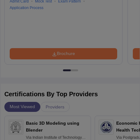
Admit Card
Mock Test
Exam Pattern
Application Process
Brochure
Certifications By Top Providers
Most Viewed
Providers
Basic 3D Modeling using
Economic E
Blender
Health Tec
Assessmen
Via
Indian Institute of Technology
Via
Postgradua