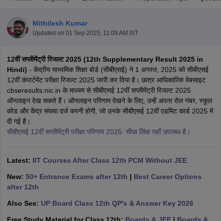
Mithilesh Kumar
Updated on
01 Sep 2025, 11:09 AM IST
12वीं सप्लीमेंट्री रिजल्ट 2025 (12th Supplementary Result 2025 in
xam Time Table 2026
Hindi)
- केंद्रीय माध्यमिक शिक्षा बोर्ड (सीबीएसई) ने 1 अगस्त, 2025 को सीबीएसई
Nadu 12th Supplementary Result 2026
TN 11th Arrear Result 2026
TN 10
12वीं कंपार्टमेंट परीक्षा रिजल्ट 2025 जारी कर दिया है। छात्र आधिकारिक वेबसाइट
lt Marksheet 2026
CBSE Second Board Result 2026 Roll Number
CBSE 
cbseresults.nic.in के माध्यम से सीबीएसई 12वीं सप्लीमेंट्री रिजल्ट 2025
 WBCHSE HS Result 2026
CBSE Class 12 Result Link 2026
Punjab PSEB
ऑनलाइन देख सकते हैं। ऑनलाइन परिणाम देखने के लिए, उन्हें अपना रोल नंबर, स्कूल
26
CBSE 10th Science Question Paper 2026 Second Exam
CBSE 10th En
कोड और केंद्र संख्या दर्ज करनी होगी, जो उनके सीबीएसई 12वीं एडमिट कार्ड 2025 में
ementary Question Paper 2026
TS Inter Supplementary Question Paper
दी गई है।
la SSLC
Karnataka SSLC
UK Board 10th
Goa Board SSC
PSEB 10th
JKBO
सीबीएसई 12वीं सप्लीमेंट्री परीक्षा परिणाम 2025: सीधा लिंक यहाँ उपलब्ध है।
DHSE Exam
MP Board 12th
UK Board 12th
Goa Board HSSC
PSEB 12th
J
my Public School Admissions
Navyug School Admission
MGGS School Ad
lkata
Schools in Jaipur
Schools in Lucknow
Schools in Gurgaon
Schools i
Latest:
IIT Courses After Class 12th PCM Without JEE
arat
Schools in Punjab
Schools in Bihar
New:
50+ Entrance Exams after 12th
|
Best Career Options
Marathi Medium Schools in India
Gujarati Medium Schools in India
Kanna
after 12th
ndia
Army Public Schools in India
Syllabus
HBSE 12th Syllabus
HPBOSE 12th Syllabus
NBSE HSSLC Syll
Also See:
UP Board Class 12th QP's & Answer Key 2026
Board Class 12 Question Papers
HBSE 12th Question Papers
GSEB HSC
Free Study Material for Class 12th:
Boards & JEE
|
Boards &
s
GSEB SSC Question Papers
Goa Board SSC Question Paper
Manipur 