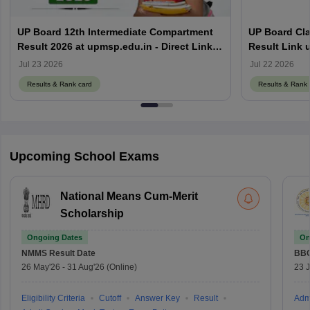
UP Board 12th Intermediate Compartment
UP Board Cla
Result 2026 at upmsp.edu.in - Direct Link
Result Link 
Here
Jul 23 2026
Jul 22 2026
Results & Rank card
Results & Rank 
Upcoming School Exams
National Means Cum-Merit
Scholarship
Ongoing Dates
On
NMMS
Result Date
BBO
26 May'26
-
31 Aug'26
(Online)
23 
Eligibility Criteria
Cutoff
Answer Key
Result
Adm