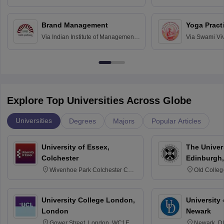
Bombay
Education an
Chandigarh
Brand Management
Yoga Pract
Via
Indian Institute of Management
Via
Swami Vi
Bangalore
Anusandhana
Bangalore
Explore Top Universities Across Globe
Universities
Degrees
Majors
Popular Articles
University of Essex,
The Univers
Colchester
Edinburgh,
Wivenhoe Park Colchester CO4
Old Colleg
3SQ
Edinburgh
University College London,
University 
London
Newark
Gower Street, London, WC1E
Newark, D