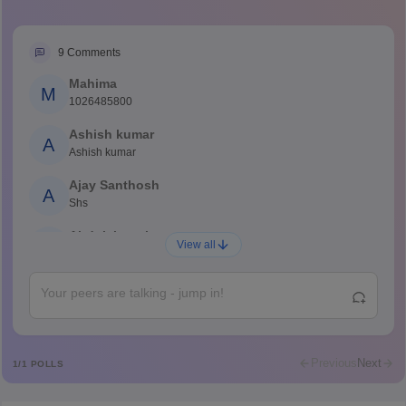
9
Comments
Mahima
M
1026485800
Ashish kumar
A
Ashish kumar
Ajay Santhosh
A
Shs
Abdulajeezsh
A
View all
Ajeeez
Rajkumar
R
Rajkumar
Md Faizan
M
Md faizan
Previous
Next
1
/
1
POLLS
Mohammad Safwan
M