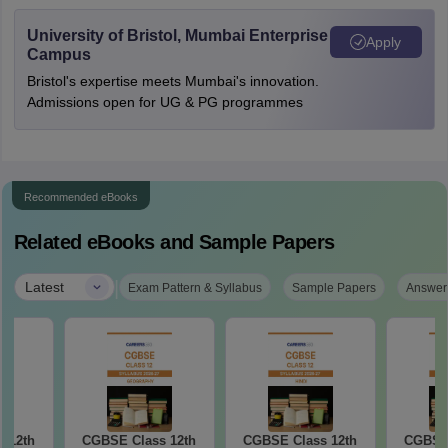
University of Bristol, Mumbai Enterprise
Apply
Campus
Bristol's expertise meets Mumbai's innovation.
Admissions open for UG & PG programmes
Recommended eBooks
Related eBooks and Sample Papers
|
Latest
Exam Pattern & Syllabus
Sample Papers
Answer
 12th
CGBSE Class 12th
CGBSE Class 12th
CGBSE 