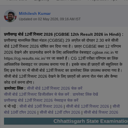
Mithilesh Kumar
Updated on
02 May 2026, 09:16 AM IST
छत्तीसगढ़ बोर्ड 12वीं रिजल्ट 2026 (CGBSE 12th Result 2026 in Hindi) :
ngana FA1 Exam Time Table 2026
AP FA1 Exam Time Table 2026
छत्तीसगढ़ माध्यमिक शिक्षा मंडल (CGBSE) 29 अप्रैल को दोपहर 2.30 बजे सीजी
Nadu 12th Supplementary Result 2026
TN 11th Arrear Result 2026
TN 10
बोर्ड 12वीं रिजल्ट 2026 घोषित कर दिया गया है। छात्र CGBSE कक्षा 12 परिणाम
Wise)
CBSE 10th Second Board Result Marksheet 2026
CBSE Second Bo
2026 देखने और डाउनलोड करने के लिए आधिकारिक वेबसाइट cgbse.nic.in या
 WBCHSE HS Result 2026
CBSE Class 12 Result Link 2026
Punjab PSEB
https://cg.results.nic.in/ पर जा सकते हैं। CG 12वीं परीक्षा परिणाम का लिंक
26
CBSE 10th Science Question Paper 2026 Second Exam
CBSE 10th En
आधिकारिक वेबसाइट पर उपलब्ध कराया गया है। इसके साथ ही छात्रों की सहूलियत के
ementary Question Paper 2026
TS Inter Supplementary Question Paper
लिए इस पेज पर भी सीजी बोर्ड 12वीं रिजल्ट का डायरेक्ट लिंक उपलब्ध कराया गया है।
la SSLC
Karnataka SSLC
UK Board 10th
Goa Board SSC
PSEB 10th
JKBO
सीजी बोर्ड 12वीं रिजल्ट 2026 देखने के लिए छात्रों को अपना रोल नंबर और कैप्चा
DHSE Exam
MP Board 12th
UK Board 12th
Goa Board HSSC
PSEB 12th
J
कोड दर्ज करना होगा।
my Public School Admissions
Navyug School Admission
MGGS School Ad
डायरेक्ट लिंक :
सीजी बोर्ड 12वीं रिजल्ट 2026 चेक करें
lkata
Schools in Jaipur
Schools in Lucknow
Schools in Gurgaon
Schools i
सीजी बोर्ड 12वीं रिजल्ट डिजीलॉकर से चेक करें : डायरेक्ट लिंक देखें
arat
Schools in Punjab
Schools in Bihar
छत्तीसगढ़ बोर्ड 12वीं रिजल्ट 2026 नेमवाइज चेक करें
Marathi Medium Schools in India
Gujarati Medium Schools in India
Kanna
यं भी पढ़ें :
सीजी बोर्ड 10वीं रिजल्ट 2026
|
सीजी बोर्ड 12वीं रिजल्ट 2026
|
सीजी
ndia
Army Public Schools in India
बोर्ड 10वीं टॉपर 2026
|
सीजी बोर्ड 12वीं टॉपर 2026
|
सीजी बोर्ड रिजल्ट 2026
Syllabus
HBSE 12th Syllabus
HPBOSE 12th Syllabus
NBSE HSSLC Syll
Board Class 12 Question Papers
HBSE 12th Question Papers
GSEB HSC
s
GSEB SSC Question Papers
Goa Board SSC Question Paper
Manipur 