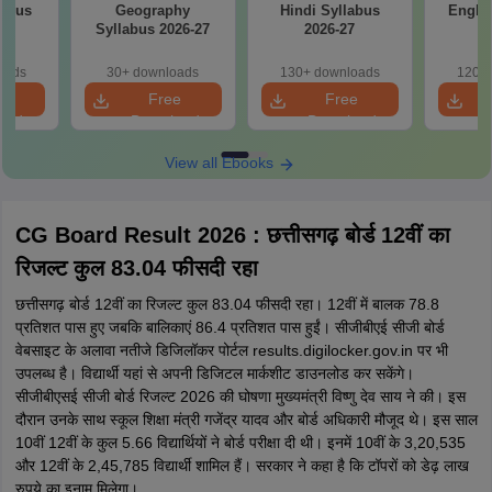
labus
Geography
Hindi Syllabus
Englis
7
Syllabus 2026-27
2026-27
2
oads
30+ downloads
130+ downloads
120+ 
e
Free
Free
oad
Download
Download
View all Ebooks
CG Board Result 2026 : छत्तीसगढ़ बोर्ड 12वीं का
रिजल्ट कुल 83.04 फीसदी रहा
छत्तीसगढ़ बोर्ड 12वीं का रिजल्ट कुल 83.04 फीसदी रहा। 12वीं में बालक 78.8
प्रतिशत पास हुए जबकि बालिकाएं 86.4 प्रतिशत पास हुईं। सीजीबीएई सीजी बोर्ड
वेबसाइट के अलावा नतीजे डिजिलॉकर पोर्टल results.digilocker.gov.in पर भी
उपलब्ध है। विद्यार्थी यहां से अपनी डिजिटल मार्कशीट डाउनलोड कर सकेंगे।
सीजीबीएसई सीजी बोर्ड रिजल्ट 2026 की घोषणा मुख्यमंत्री विष्णु देव साय ने की। इस
दौरान उनके साथ स्कूल शिक्षा मंत्री गजेंद्र यादव और बोर्ड अधिकारी मौजूद थे। इस साल
10वीं 12वीं के कुल 5.66 विद्यार्थियों ने बोर्ड परीक्षा दी थी। इनमें 10वीं के 3,20,535
और 12वीं के 2,45,785 विद्यार्थी शामिल हैं। सरकार ने कहा है कि टॉपरों को डेढ़ लाख
रुपये का इनाम मिलेगा।