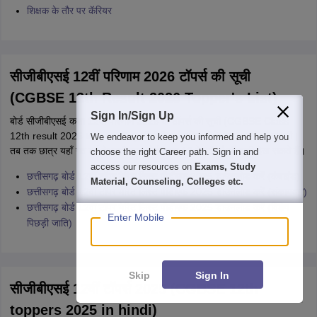
शिक्षक के तौर पर कॅरियर
सीजीबीएसई 12वीं परिणाम 2026 टॉपर्स की सूची
(CGBSE 12th Result 2026 Topper's List)
Sign In/Sign Up
बोर्ड सीजीबीएसई कक्षा 12वीं परिणाम 2026 के टॉपर्स की सूची (CGBSE Class
12th result 2026 toppers list) सीजीबीएसई परिणामों के साथ जारी की जाएगी।
We endeavor to keep you informed and help you
तब तक छात्र यहाँ गत वर्ष के छत्तीसगढ़ बोर्ड कक्षा 12 के टॉपर्स की सूची देख सकते हैं।
choose the right Career path. Sign in and
access our resources on
Exams, Study
छत्तीसगढ़ बोर्ड 12वीं टॉपर मेरिट लिस्ट पीडीएफ 2025 डाउनलोड करें (कंबाइंड)
Material, Counseling, Colleges etc.
छत्तीसगढ़ बोर्ड 12वीं टॉपर मेरिट लिस्ट पीडीएफ 2025 डाउनलोड करें (संकायवार)
छत्तीसगढ़ बोर्ड 12वीं टॉपर मेरिट लिस्ट पीडीएफ 2025 डाउनलोड करें (विशेष
Enter Mobile
पिछड़ी जाति)
Skip
Sign In
सीजीबीएसई 12वीं टॉपर्स 2025 (CGBSE 12th
toppers 2025 in hindi)