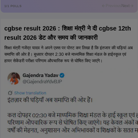
R
Rajkumar
Previous
Next
1
/
1
POLLS
Md Faizan
M
Md faizan
cgbse result 2026 : शिक्षा मंत्री ने दी cgbse 12th
Mohammad Safwan
M
result 2026 डेट और समय की जानकारी
i want to take admission in class 11
शिक्षा मंत्री गजेंद्र यादव ने अपने एक्स पर पोस्ट कर लिखा है कि इंतजार की घड़ियां अब
Sreehari unni
S
समाप्ति की ओर है। बुधवार दोपहर 2:30 बजे माध्यमिक शिक्षा मंडल के हाईस्कूल एवं
Sreehari HD
हायर सेकेंडरी परीक्षा परिणाम औपचारिक रूप से घोषित किए जाएंगे।
Amrapali
A
Amrapali