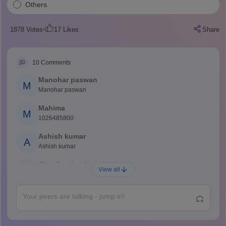
Others
1878
Votes
17
Likes
Share
10
Comments
Manohar paswan
M
Manohar paswan
Mahima
M
1026485800
Ashish kumar
A
Ashish kumar
Ajay Santhosh
A
View all
Shs
Abdulajeezsh
A
Ajeeez
Rajkumar