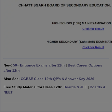
CGBSE 10th Syllabus
JAC 10th Syllabus
Odisha 10th Syllabus
Kerala SS
yllabus for Class 10
Syllabus for Class 11
Syllabus for Class 12
NCERT S
cholarships 2026
Digital Gujarat Scholarship 2026-27
UP Scholarship 2
Olympiad)
International General Knowledge Olympiad
HBCSE Mathematic
New:
50+ Entrance Exams after 12th
|
Best Career Options
after 12th
Also See:
CGBSE Class 12th QP's & Answer Key 2026
Free Study Material for Class 12th:
Boards & JEE
|
Boards &
NEET