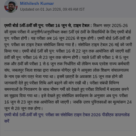
Mithilesh Kumar
Updated on
01 Jun 2026, 09:49 AM IST
एमपी बोर्ड 5वीं-8वीं की पुन: परीक्षा 16 जून से, टाइम टेबल :
शिक्षण सत्र 2025-26
की मुख्य परीक्षा में अनुत्तीर्ण/अनुपस्थित कक्षा 5वीं एवं 8वीं के विद्यार्थियों के लिए एमपी बोर्ड
पुन: परीक्षा होगी। यह परीक्षा अब 16 जून 2026 से शुरू होगी। एमपी बोर्ड 5वीं-8वीं की
xam Time Table 2026
पुन: परीक्षा का टाइम टेबल संशोधित किया गया है। संशोधित टाइम टेबल 26 मई को जारी
Nadu 12th Supplementary Result 2026
TN 11th Arrear Result 2026
TN 10
किया गया। एमपी बोर्ड 5वीं की पुन: परीक्षा 16 से 22 जून तक आयोजित की जाएगी वहीं
lt Marksheet 2026
CBSE Second Board Result 2026 Roll Number
CBSE 
8वीं की पुन: परीक्षा 16 से 23 जून तक संपन्न होगी। पहले 5वीं की परीक्षा 1 से 5 जून
 WBCHSE HS Result 2026
CBSE Class 12 Result Link 2026
Punjab PSEB
तक और 8वीं की परीक्षा 1 से 6 जून तक निर्धारित थी लेकिन मध्य प्रदेश राज्य कर्मचारी
26
CBSE 10th Science Question Paper 2026 Second Exam
CBSE 10th En
संघ, जबलपुर जिला शाखा द्वारा संरक्षक योगेंद्र दुबे ने आयुक्त लोक शिक्षण संचालनालय
ementary Question Paper 2026
TS Inter Supplementary Question Paper
के नाम एक मांग पत्र भेजा गया था। इसमें छात्रों के अवकाश 15 जून तक होने की
la SSLC
Karnataka SSLC
UK Board 10th
Goa Board SSC
PSEB 10th
JKBO
जानकारी देते हुए परीक्षा तिथि आगे बढ़ाने की मांग रखी थी। परीक्षा संबंधी विभिन्न
DHSE Exam
MP Board 12th
UK Board 12th
Goa Board HSSC
PSEB 12th
J
समस्याओं के निराकरण के साथ भीषण गर्मी को देखते हुए परीक्षा तिथियों में बदलाव करने
my Public School Admissions
Navyug School Admission
MGGS School Ad
का सुझाव दिया गया था। इसे देखते हुए संशोधित कार्यक्रम के अनुसार अब पुनः परीक्षा
lkata
Schools in Jaipur
Schools in Lucknow
Schools in Gurgaon
Schools i
16 जून से 23 जून तक आयोजित की जाएगी। जबकि उत्तर पुस्तिकाओं का मूल्यांकन 24
arat
Schools in Punjab
Schools in Bihar
जून से 28 जून तक होगा।
Marathi Medium Schools in India
Gujarati Medium Schools in India
Kanna
एमपी बोर्ड 5वीं-8वीं की पुन: परीक्षा का संशोधित टाइम टेबल 2026 पीडीएफ डाउनलोड
ndia
Army Public Schools in India
करें
Syllabus
HBSE 12th Syllabus
HPBOSE 12th Syllabus
NBSE HSSLC Syll
Board Class 12 Question Papers
HBSE 12th Question Papers
GSEB HSC
s
GSEB SSC Question Papers
Goa Board SSC Question Paper
Manipur 