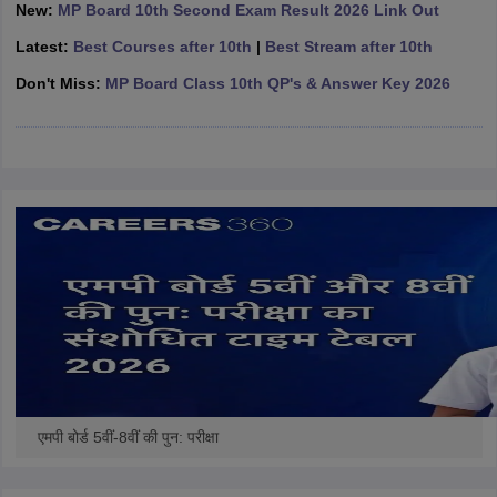
New:
MP Board 10th Second Exam Result 2026 Link Out
CGBSE 10th Syllabus
JAC 10th Syllabus
Odisha 10th Syllabus
Kerala SS
yllabus for Class 10
Syllabus for Class 11
Syllabus for Class 12
NCERT S
Latest:
Best Courses after 10th
|
Best Stream after 10th
cholarships 2026
Digital Gujarat Scholarship 2026-27
UP Scholarship 2
Don't Miss:
MP Board Class 10th QP's & Answer Key 2026
 General Knowledge Olympiad
HBCSE Mathematical Olympiad
View All 
एमपी बोर्ड 5वीं-8वीं की पुन: परीक्षा