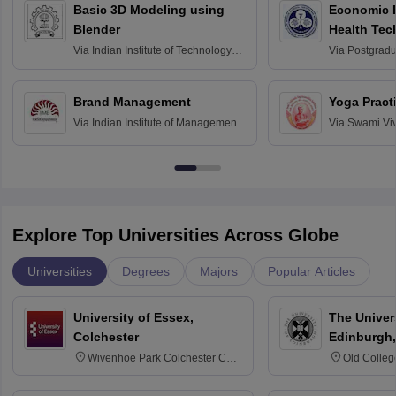
Basic 3D Modeling using
Economic E
Blender
Health Tec
Assessmen
Via
Indian Institute of Technology
Via
Postgradua
Bombay
Education an
Chandigarh
Brand Management
Yoga Pract
Via
Indian Institute of Management
Via
Swami Vi
Bangalore
Anusandhana
Bangalore
Explore Top Universities Across Globe
Universities
Degrees
Majors
Popular Articles
University of Essex,
The Univers
Colchester
Edinburgh,
Wivenhoe Park Colchester CO4
Old Colleg
3SQ
Edinburgh