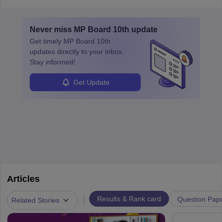
Never miss
MP Board 10th
update
Get timely
MP Board 10th
updates directly to your inbox.
Stay informed!
Get Update
Articles
|
Results & Rank card
Question Pap
Related Stories