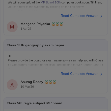
We will soon upload the
MP Board 10th
computer book soon. Till then,
you can refer to the syllabus by clicking on the link below.
MP Board 10th syllabus
Read Complete Answer
Mangane Priyanka
M
1 Apr'26
Class 11th geography exam pepar
Hi,
Please provide the board or exam name so we can help you with Class
11 Geography question paper. If you are looking for MP Board Class 11
Geography Question Paper then you can click on the link given below.
Read Complete Answer
Careers360 will provide you with
MP Board Class 11 Question
Anurag Reddy
A
10 Mar'26
Class 5th rajya subject MP board