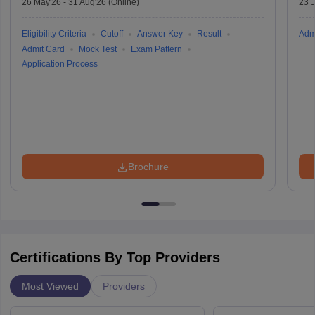
26 May'26
-
31 Aug'26
(Online)
23 
Eligibility Criteria
Cutoff
Answer Key
Result
Adm
Admit Card
Mock Test
Exam Pattern
Application Process
Brochure
Certifications By Top Providers
Most Viewed
Providers