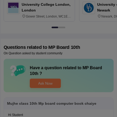
University College London,
University 
London
Newark
Gower Street, London, WC1E
Newark, D
6BT
Questions related to
MP Board 10th
On Question asked by student community
Have a question related to
MP Board
10th
?
Ask Now
Mujhe class 10th Mp board computer book chaiye
Hi Student