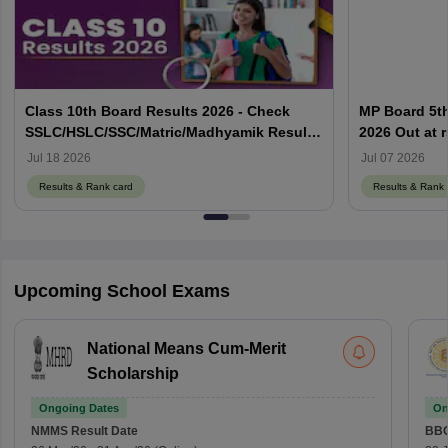
Class 10th Board Results 2026 - Check
MP Board 5th
SSLC/HSLC/SSC/Matric/Madhyamik Result
2026 Out at 
Link Here
Card Here
Jul 18 2026
Jul 07 2026
Results & Rank card
Results & Rank 
Upcoming School Exams
National Means Cum-Merit
Scholarship
Ongoing Dates
On
NMMS
Result Date
BBO