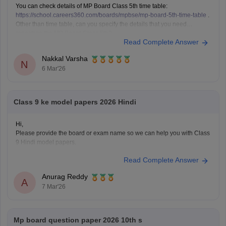
You can check details of MP Board Class 5th time table:
https://school.careers360.com/boards/mpbse/mp-board-5th-time-table
.
Other than time table, can you specify the details that you need
regarding the MP Board Class 5th?
Read Complete Answer
Nakkal Varsha
N
6 Mar'26
Class 9 ke model papers 2026 Hindi
Hi,
Please provide the board or exam name so we can help you with Class
9 Hindi model papers.
Read Complete Answer
Anurag Reddy
A
7 Mar'26
Mp board question paper 2026 10th s