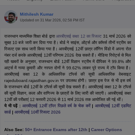
Mithilesh Kumar
Updated on
31 Mar 2026, 02:58 PM IST
राजस्थान माध्यमिक शिक्षा बोर्ड द्वारा
आरबीएसई कक्षा 12 का रिजल्ट
31 मार्च 2026 को
xam Time Table 2026
सुबह 10 बजे जारी कर दिया गया है। बोर्ड ने साइंस, ऑर्ट्स और कॉमर्स तीनों स्ट्रीम का
Nadu 12th Supplementary Result 2026
TN 11th Arrear Result 2026
TN 10
रिजल्ट एक साथ जारी किया गया है। आरबीएसई 12वीं छात्र लॉगिन विंडो में अपना रोल
Wise)
CBSE 10th Second Board Result Marksheet 2026
CBSE Second Bo
नंबर दर्ज करके आरबीएसई 12वीं परिणाम 2026 देख सकते हैं। मीडिया रिपोर्ट्स से मिल
 WBCHSE HS Result 2026
CBSE Class 12 Result Link 2026
Punjab PSEB
रही खबरों के अनुसार, राजस्थान बोर्ड 12वीं विज्ञान स्ट्रीम में दीपिका ने 99.8% और
26
CBSE 10th Science Question Paper 2026 Second Exam
CBSE 10th En
आर्ट्स में नव्या कुमारी और नरपत दोनों ने 99.62% लाकर पूरे राज्य में टॉप किया है।
ementary Question Paper 2026
TS Inter Supplementary Question Paper
आरबीएसई कक्षा 12 के आधिकारिक टॉपर्स की सूची आधिकारिक वेबसाइट
la SSLC
Karnataka SSLC
UK Board 10th
Goa Board SSC
PSEB 10th
JKBO
rajeduboard.rajasthan.gov.in पर उपलब्ध होगी। छात्र इस पेज से भी इस वर्ष
DHSE Exam
MP Board 12th
UK Board 12th
Goa Board HSSC
PSEB 12th
J
के राजस्थान बोर्ड 12वीं के टॉपर्स की सूची देख सकते हैं। आरबीएसई कक्षा 12 के टॉपर्स
my Public School Admissions
Navyug School Admission
MGGS School Ad
की सूची विज्ञान, कला और वाणिज्य के छात्रों के लिए जारी की जाएगी। आरबीएसई कक्षा
lkata
Schools in Jaipur
Schools in Lucknow
Schools in Gurgaon
Schools i
12वीं की परीक्षाएं 12 फरवरी 2026 से 11 मार्च 2026 तक आयोजित की गई थीं।
arat
Schools in Punjab
Schools in Bihar
ये भी पढ़ें :
आरबीएसई 12वीं टॉपर पिछले वर्ष के चेक करें
|
आरबीएसई 12वीं एडमिट
Marathi Medium Schools in India
Gujarati Medium Schools in India
Kanna
कार्ड
|
आरबीएसई 10वीं रिजल्ट 2026
ndia
Army Public Schools in India
Syllabus
HBSE 12th Syllabus
HPBOSE 12th Syllabus
NBSE HSSLC Syll
Board Class 12 Question Papers
HBSE 12th Question Papers
GSEB HSC
Also See:
50+ Entrance Exams after 12th
|
Career Options
s
GSEB SSC Question Papers
Goa Board SSC Question Paper
Manipur 