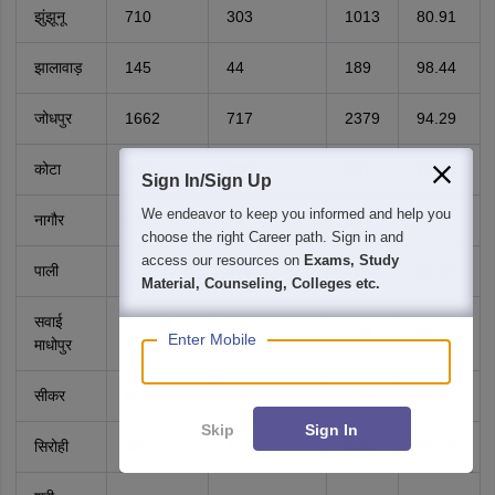
झुंझूनू
710
303
1013
80.91
झालावाड़
145
44
189
98.44
जोधपुर
1662
717
2379
94.29
कोटा
387
200
587
76.13
Sign In/Sign Up
We endeavor to keep you informed and help you
नागौर
223
78
301
99.01
choose the right Career path. Sign in and
access our resources on
Exams, Study
पाली
774
415
1189
99.17
Material, Counseling, Colleges etc.
सवाई
71
37
108
80
Enter Mobile
माधोपुर
सीकर
861
325
1186
85.82
Skip
Sign In
सिरोही
495
144
639
99.69