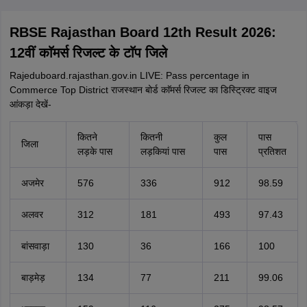
RBSE Rajasthan Board 12th Result 2026:
12वीं काॅमर्स रिजल्ट के टाॅप जिले
Rajeduboard.rajasthan.gov.in LIVE: Pass percentage in
Commerce Top District राजस्थान बोर्ड काॅमर्स रिजल्ट का डिस्ट्रिक्ट वाइज
आंकड़ा देखें-
कितने
कितनी
कुल
पास
जिला
लड़के पास
लड़कियां पास
पास
प्रतिशत
अजमेर
576
336
912
98.59
अलवर
312
181
493
97.43
बांसवाड़ा
130
36
166
100
बाड़मेड़
134
77
211
99.06