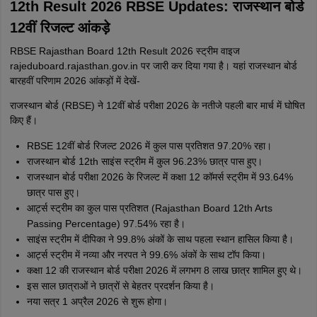
12th Result 2026 RBSE Updates: राजस्थान बोर्ड
Mohammad Safwan
M
12वीं रिजल्ट आंकड़े
i want to take admission in class 11
RBSE Rajasthan Board 12th Result 2026 स्ट्रीम वाइज
Sreehari unni
S
rajeduboard.rajasthan.gov.in पर जारी कर दिया गया है। यहां राजस्थान बोर्ड
Sreehari HD
बारहवीं परिणाम 2026 आंकड़ों में देखें-
Amrapali
A
राजस्थान बोर्ड (RBSE) ने 12वीं बोर्ड परीक्षा 2026 के नतीजे पहली बार मार्च में घोषित
Amrapali
किए हैं।
RBSE 12वीं बोर्ड रिजल्ट 2026 में कुल पास प्रतिशत 97.20% रहा।
राजस्थान बोर्ड 12th साइंस स्ट्रीम में कुल 96.23% छात्र पास हुए।
राजस्थान बोर्ड परीक्षा 2026 के रिजल्ट में कक्षा 12 कॉमर्स स्ट्रीम में 93.64%
छात्र पास हुए।
आर्ट्स स्ट्रीम का कुल पास प्रतिशत (Rajasthan Board 12th Arts
Passing Percentage) 97.54% रहा है।
साइंस स्ट्रीम में दीपिका ने 99.8% अंकों के साथ पहला स्थान हासिल किया है।
आर्ट्स स्ट्रीम में नव्या और नरपत ने 99.6% अंकों के साथ टॉप किया।
कक्षा 12 की राजस्थान बोर्ड परीक्षा 2026 में लगभग 8 लाख छात्र शामिल हुए थे।
इस साल छात्राओं ने छात्रों से बेहतर प्रदर्शन किया है।
नया सत्र 1 अप्रैल 2026 से शुरू होगा।