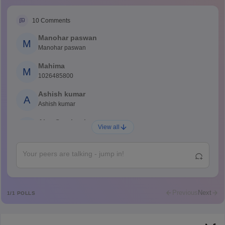
10
Comments
Manohar paswan
M
Manohar paswan
Mahima
M
1026485800
Ashish kumar
A
Ashish kumar
Ajay Santhosh
A
View all
Shs
Abdulajeezsh
A
Ajeeez
Rajkumar
R
Rajkumar
Previous
Next
1
/
1
POLLS
Md Faizan
M
Md faizan