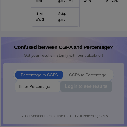
मीणा
कुमार मीणा
498
99.60%
नैन्सी
तेजेंद्र
चौधरी
कुमार
Confused between CGPA and Percentage?
Get your results instantly with our calculator!
Percentage to CGPA
CGPA to Percentage
Login to see results
💡
Conversion Formula used is: CGPA = Percentage / 9.5