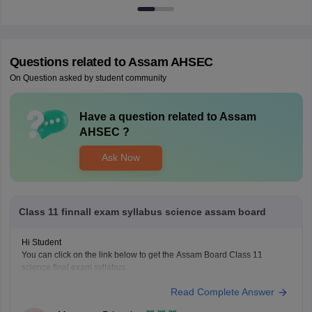
Questions related to
Assam AHSEC
On Question asked by student community
Have a question related to
Assam
AHSEC
?
Ask Now
Class 11 finnall exam syllabus science assam board
Hi Student
You can click on the link below to get the Assam Board Class 11
science final exam syllabus.
Assam HS 1st Year Physics Syllabus
Read Complete Answer
Asasm HS 1st Year Chemistry Syllabus
Assam HS 1st Year Biology Syllabus