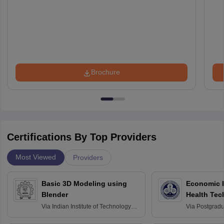
Brochure
Certifications By Top Providers
Most Viewed
Providers
Basic 3D Modeling using
Economic E
Blender
Health Tec
Assessmen
Via
Indian Institute of Technology
Via
Postgradua
Bombay
Education an