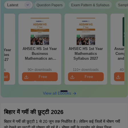
|
Latest
Question Papers
Exam Pattern & Syllabus
Sampl
AHSEC HS 1st Year
AHSEC HS 1st Year
Assam 
d Year
Business
Mathematics
Comput
udies
Mathematics and
Syllabus 2027
and A
26-27
Statistics Syllabus
Syllab
2027
oads
90+ downloads
110+ downloads
40+ 
load
Free
Free
Download
Download
View all Ebooks
बिहार में गर्मी की छुट्‌टी 2026
बिहार में गर्मी की छुट्‌टी 1 से 20 जून तक निर्धारित है। लेकिन कई जिलों में भीषण गर्मी
को देखते हुए छुट्‌टी की घोषणा की गई है। भीषण गर्मी के प्रकोप को लेकर जिला