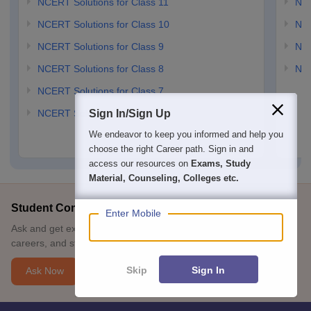
NCERT Solutions for Class 11
NCE
NCERT Solutions for Class 10
NCE
NCERT Solutions for Class 9
NCE
NCERT Solutions for Class 8
NCE
NCERT Solutions for Class 7
NCERT Solutions for Class 6
Sign In/Sign Up
We endeavor to keep you informed and help you
choose the right Career path. Sign in and
access our resources on
Exams, Study
Material, Counseling, Colleges etc.
Student Community: Where Questions Find Answers
Enter Mobile
Ask and get expert answers on exams, counselling, admissions,
careers, and study options.
Skip
Sign In
Ask Now