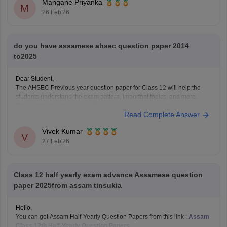
Mangane Priyanka
M
26 Feb'26
do you have assamese ahsec question paper 2014
to2025
Dear Student,
The AHSEC Previous year question paper for Class 12 will help the
students understand the exam pattern, important topics, and more.
Please download
Assam AHSEC Previous Year’s Question Papers
Read Complete Answer
PDF
Vivek Kumar
V
27 Feb'26
Class 12 half yearly exam advance Assamese question
paper 2025from assam tinsukia
Hello,
You can get Assam Half-Yearly Question Papers from this link :
Assam
Class 12th Half-Yearly Question Papers