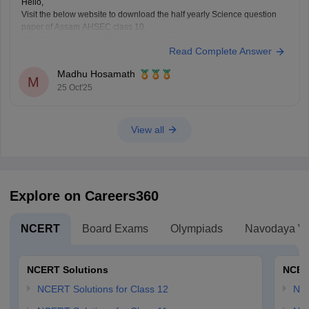
Hello,
Visit the below website to download the half yearly Science question
paper of Assam AHSEC class 10.
https://school.careers360.com/boards/seba/assam-board-class-10-half-
Read Complete Answer
yearly-question-paper-2025-26
You'll also get the key answers from it. So, you can verify your answers
Madhu Hosamath
and improve yourself if any mistakes.
M
25 Oct'25
View all
Explore on Careers360
NCERT
Board Exams
Olympiads
Navodaya Vi
NCERT Solutions
NCER
NCERT Solutions for Class 12
NC