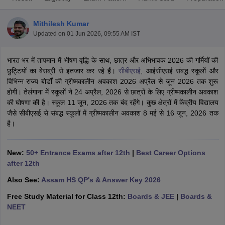
Mithilesh Kumar
Updated on
01 Jun 2026, 09:55 AM IST
भारत भर में तापमान में भीषण वृद्धि के साथ, छात्र और अभिभावक 2026 की गर्मियों की
xam Time Table 2026
छुट्टियों का बेसब्री से इंतजार कर रहे हैं।
सीबीएसई
, आईसीएसई संबद्ध स्कूलों और
Nadu 12th Supplementary Result 2026
TN 11th Arrear Result 2026
TN 10
विभिन्न राज्य बोर्डों की ग्रीष्मकालीन अवकाश 2026 अप्रैल से जून 2026 तक शुरू
Wise)
CBSE 10th Second Board Result Marksheet 2026
CBSE Second Bo
होगी। तेलंगाना में स्कूलों ने 24 अप्रैल, 2026 से छात्रों के लिए ग्रीष्मकालीन अवकाश
 WBCHSE HS Result 2026
CBSE Class 12 Result Link 2026
Punjab PSEB
की घोषणा की है। स्कूल 11 जून, 2026 तक बंद रहेंगे। कुछ क्षेत्रों में केंद्रीय विद्यालय
26
CBSE 10th Science Question Paper 2026 Second Exam
CBSE 10th En
जैसे सीबीएसई से संबद्ध स्कूलों में ग्रीष्मकालीन अवकाश 8 मई से 16 जून, 2026 तक
ementary Question Paper 2026
TS Inter Supplementary Question Paper
है।
la SSLC
Karnataka SSLC
UK Board 10th
Goa Board SSC
PSEB 10th
JKBO
DHSE Exam
MP Board 12th
UK Board 12th
Goa Board HSSC
PSEB 12th
J
my Public School Admissions
Navyug School Admission
MGGS School Ad
New:
50+ Entrance Exams after 12th
|
Best Career Options
lkata
Schools in Jaipur
Schools in Lucknow
Schools in Gurgaon
Schools i
after 12th
arat
Schools in Punjab
Schools in Bihar
Also See:
Assam HS QP's & Answer Key 2026
Marathi Medium Schools in India
Gujarati Medium Schools in India
Kanna
ndia
Army Public Schools in India
Free Study Material for Class 12th:
Boards & JEE
|
Boards &
Syllabus
HBSE 12th Syllabus
HPBOSE 12th Syllabus
NBSE HSSLC Syll
NEET
Board Class 12 Question Papers
HBSE 12th Question Papers
GSEB HSC
s
GSEB SSC Question Papers
Goa Board SSC Question Paper
Manipur 