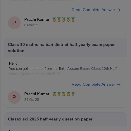
Hope it helps !
Read Complete Answer
Prachi Kumari
P
8 Nov'25
Class 10 maths nalbari district half yearly exam paper
solution
Hello,
You can get the paper from this link :
Assam Board Class 10th Half-
Yearly Question Paper 2025-26
Hope it helps !
Read Complete Answer
Prachi Kumari
P
24 Oct'25
Classx sci 2025 half yearly question paper