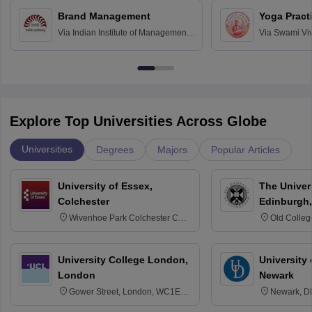
Chandigarh
Brand Management
Yoga Pract
Via
Indian Institute of Management
Via
Swami Vi
Bangalore
Anusandhana
Bangalore
Explore Top Universities Across Globe
Universities
Degrees
Majors
Popular Articles
University of Essex,
The Univers
Colchester
Edinburgh,
Wivenhoe Park Colchester CO4
Old Colleg
3SQ
Edinburgh
University College London,
University 
London
Newark
Gower Street, London, WC1E
Newark, D
6BT