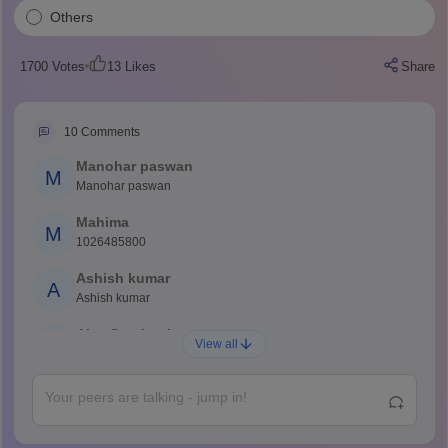
Others
1700
Votes
13
Likes
Share
10
Comments
Manohar paswan
M
Manohar paswan
Mahima
M
1026485800
Ashish kumar
A
Ashish kumar
Ajay Santhosh
A
View all
Shs
Abdulajeezsh
A
Ajeeez
Rajkumar