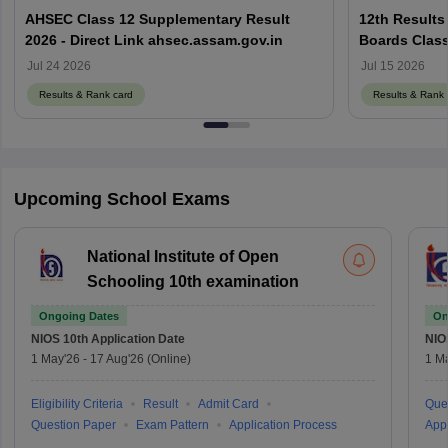
AHSEC Class 12 Supplementary Result
12th Results
2026 - Direct Link ahsec.assam.gov.in
Boards Class
Jul 24 2026
Jul 15 2026
Results & Rank card
Results & Rank 
Upcoming School Exams
National Institute of Open
Schooling 10th examination
Ongoing Dates
On
NIOS 10th
Application Date
NIO
1 May'26
-
17 Aug'26
(Online)
1 M
Eligibility Criteria
Result
Admit Card
Que
Question Paper
Exam Pattern
Application Process
Appl