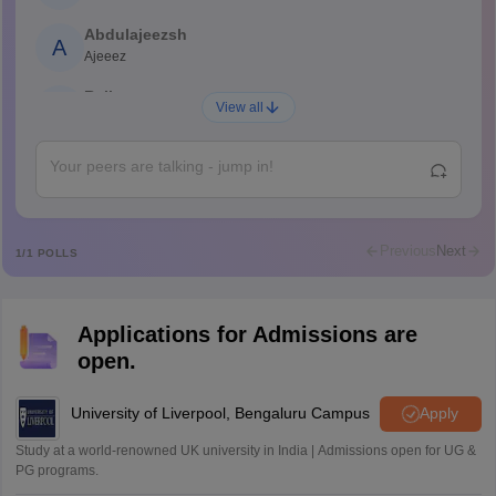
Abdulajeezsh
A
Ajeeez
Rajkumar
R
View all
Rajkumar
Md Faizan
M
Md faizan
Mohammad Safwan
M
i want to take admission in class 11
Previous
Next
1
/
1
POLLS
Sreehari unni
S
Sreehari HD
Applications for Admissions are
Amrapali
A
open.
Amrapali
University of Liverpool, Bengaluru Campus
Apply
Study at a world-renowned UK university in India | Admissions open for UG &
PG programs.