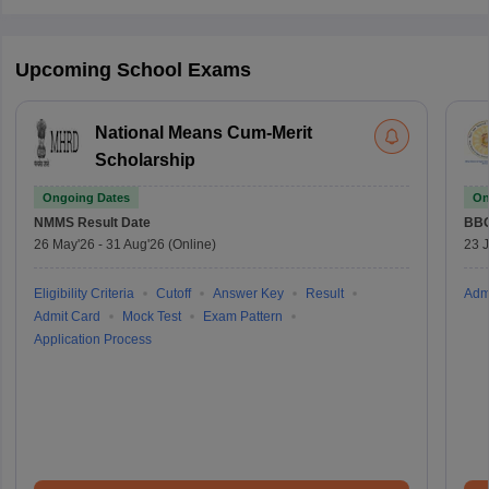
Upcoming School Exams
National Means Cum-Merit
Scholarship
Ongoing Dates
On
NMMS
Result Date
BBO
26 May'26
-
31 Aug'26
(Online)
23 
Eligibility Criteria
Cutoff
Answer Key
Result
Adm
Admit Card
Mock Test
Exam Pattern
Application Process