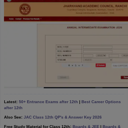
CGBSE 10th Syllabus
JAC 10th Syllabus
Odisha 10th Syllabus
Kerala SS
yllabus for Class 10
Syllabus for Class 11
Syllabus for Class 12
NCERT S
cholarships 2026
Digital Gujarat Scholarship 2026-27
UP Scholarship 2
 General Knowledge Olympiad
HBCSE Mathematical Olympiad
View All 
Latest:
50+ Entrance Exams after 12th
|
Best Career Options
after 12th
Also See:
JAC Class 12th QP's & Answer Key 2026
Free Study Material for Class 12th:
Boards & JEE
|
Boards &