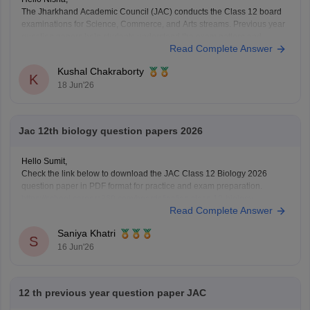
The Jharkhand Academic Council (JAC) conducts the Class 12 board
examinations for Science, Commerce, and Arts streams. Previous year
question papers help students understand the exam pattern and
Read Complete Answer
important topics.
Here are the links to download JAC Board Class 12 Previous Year
Kushal Chakraborty
Question Papers:
K
18 Jun'26
https://school.careers360.com/boards/jac/jac-12th-
board-questions-papers
Jac 12th biology question papers 2026
Hello Sumit,
Check the link below to download the JAC Class 12 Biology 2026
question paper in PDF format for practice and exam preparation.
https://school.careers360.com/boards/jac/jac-class-12-biology-
Read Complete Answer
question-paper-2026
Saniya Khatri
S
16 Jun'26
12 th previous year question paper JAC