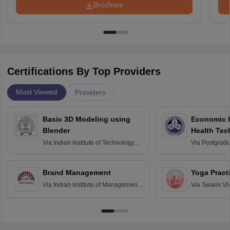
Brochure
Certifications By Top Providers
Most Viewed
Providers
Basic 3D Modeling using
Economic E
Blender
Health Tec
Assessmen
Via
Indian Institute of Technology
Via
Postgradua
Bombay
Education an
Chandigarh
Brand Management
Yoga Pract
Via
Indian Institute of Management
Via
Swami Vi
Bangalore
Anusandhana
Bangalore