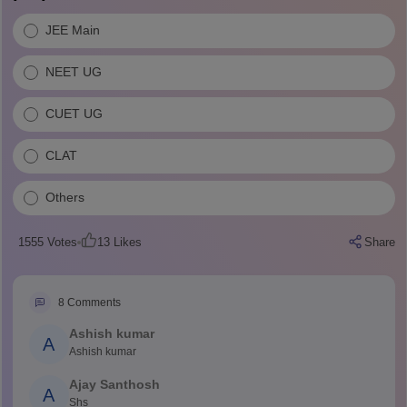
JEE Main
NEET UG
CUET UG
CLAT
Others
1555
Votes
13
Likes
Share
8
Comments
Ashish kumar
A
Ashish kumar
Ajay Santhosh
A
Shs