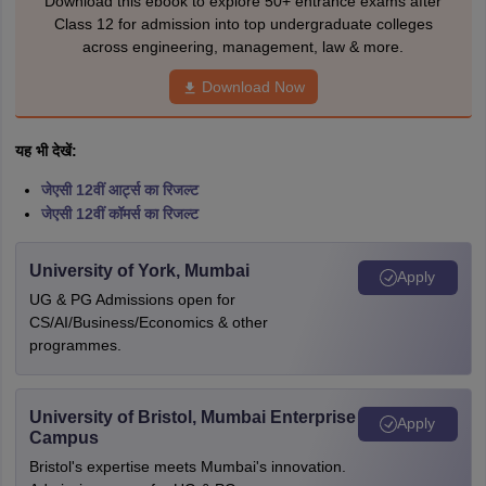
Download this ebook to explore 50+ entrance exams after
Class 12 for admission into top undergraduate colleges
across engineering, management, law & more.
Download Now
यह भी देखें:
जेएसी 12वीं आर्ट्स का रिजल्ट
जेएसी 12वीं कॉमर्स का रिजल्ट
University of York, Mumbai
Apply
UG & PG Admissions open for
CS/AI/Business/Economics & other
programmes.
University of Bristol, Mumbai Enterprise
Apply
Campus
Bristol's expertise meets Mumbai's innovation.