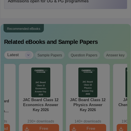
Admissions open for UG & PG programmes
Recommended eBooks
Related eBooks and Sample Papers
|
Latest
Sample Papers
Question Papers
Answer key
JAC Board Class 12
JAC Board Class 12
JAC 
Board
Economics Answer
Physics Answer
Chemis
0
Key 2026
Key 2026
Ke
ics
aper
oads
230+ downloads
140+ downloads
190+ 
load
Free
Free