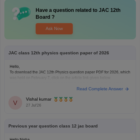
Have a question related to
JAC 12th
Board
?
Ask Now
JAC class 12th physics question paper of 2026
Hello,
To download the JAC 12th Physics question paper PDF for 2026, which
was held on February 7, click on the article link given below.
https://school.careers360.com/boards/jac/jac-12th-physics-question-
Read Complete Answer
paper-2026
Vishal kumar
V
27 Jul'26
Previous year question class 12 jac board
Hello Nisha,