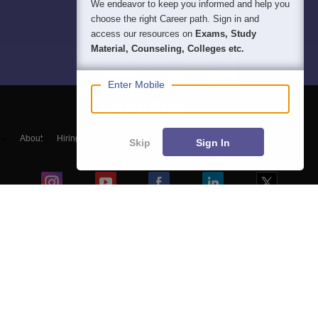
We endeavor to keep you informed and help you
choose the right Career path. Sign in and
access our resources on
Exams, Study
Material, Counseling, Colleges etc.
Enter Mobile
About
Hiring
Magazine
News
हिंदी न्यूज़
Articles
Contact
Skip
Sign In
Blogs
NCERT Solutions
Products & Resources
Schools