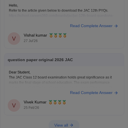
Hello,
Refer to the article given below to download the JAC 12th PYQs.
https://school.careers360.com/boards/jac/jac-12th-board-questions-
papers
Read Complete Answer
Vishal kumar
V
27 Jul'26
question paper original 2026 JAC
Dear Student,
The JAC Class 12 board examination holds great significance as it
marks the final stage of school education. The exam performance
determines eligibility for college admission to competitive exams like
Read Complete Answer
JEE Main, NEET and all undergraduate programs.
You can check questions for all subjects here:
Jharkhand Board Class
Vivek Kumar
V
25 Feb'26
View all