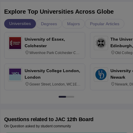
Explore Top Universities Across Globe
Universities
Degrees
Majors
Popular Articles
University of Essex,
The Univers
Colchester
Edinburgh,
Wivenhoe Park Colchester CO4
Old Colleg
3SQ
Edinburgh
University College London,
University 
London
Newark
Gower Street, London, WC1E
Newark, D
6BT
Questions related to
JAC 12th Board
On Question asked by student community