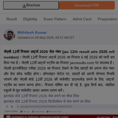
Download PDF
Brochure
Result
Eligibility
Exam Pattern
Admit Card
Preparation
Mithilesh Kumar
xam Time Table 2026
Updated on
08 May 2026, 09:47 AM IST
1th 12th Supplementary Result 2026
Kerala Plus Two SAY Result 2026
M
lt Marksheet 2026
CBSE Second Board Result 2026 Roll Number
CBSE 
 WBCHSE HS Result 2026
CBSE Class 12 Result Link 2026
Punjab PSEB
जेएसी 12वीं रिजल्ट आर्ट्स 2026 रोल नंबर (jac 12th result arts 2026 roll
26
CBSE 10th Science Question Paper 2026 Second Exam
CBSE 10th En
number) :
जेएसी 12वीं रिजल्ट आर्ट्स 2026 का रिजल्ट 6 मई 2026 को जारी कर
ementary Question Paper 2026
TS Inter Supplementary Question Paper
दिया गया है। जेएसी 12वीं आर्ट्स स्ट्रीम का रिजल्ट jacresults.com पर उपलब्ध है।
la SSLC
Karnataka SSLC
UK Board 10th
Goa Board SSC
PSEB 10th
JKBO
जेएसी इंटरमीडिएट परीक्षा 2026 का रिजल्ट देखने के लिए छात्रों को अपना रोल नंबर
DHSE Exam
MP Board 12th
UK Board 12th
Goa Board HSSC
PSEB 12th
J
और रोल कोड चाहिए होगा। ऑनलाइन पोर्टल पर, छात्रों को अपनी योग्यता स्थिति
my Public School Admissions
Navyug School Admission
MGGS School Ad
जांचने और जेएसी बोर्ड 12वीं 2026 की मार्कशीट डाउनलोड करने के लिए 'आर्ट्स'
lkata
Schools in Jaipur
Schools in Lucknow
Schools in Gurgaon
Schools i
स्ट्रीम का चयन करना होगा। रिजल्ट घोषित कर दी गई है, कुछ दिनों बाद, संबंधित
arat
Schools in Punjab
Schools in Bihar
स्कूलों से मूल मार्कशीट छात्र अवश्य प्राप्त करें।
Marathi Medium Schools in India
Gujarati Medium Schools in India
Kanna
झारखंड बोर्ड 12वीं रिजल्ट 2026 चेक करने का सीधा लिंक
ndia
Army Public Schools in India
झारखंड बोर्ड 12वीं रिजल्ट 2026 डिजीलॉकर से चेक करने का लिंक
Syllabus
HBSE 12th Syllabus
HPBOSE 12th Syllabus
NBSE HSSLC Syll
Board Class 12 Question Papers
HBSE 12th Question Papers
GSEB HSC
s
GSEB SSC Question Papers
Goa Board SSC Question Paper
Manipur 