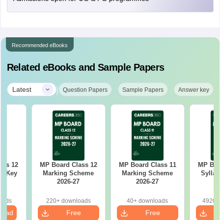
Recommended eBooks
Related eBooks and Sample Papers
|
Latest
Question Papers
Sample Papers
Answer key
ass 12
MP Board Class 12
MP Board Class 11
MP Boa
r Key
Marking Scheme
Marking Scheme
Syllab
2026-27
2026-27
oads
220+ downloads
40+ downloads
4920+
load
Free
Free