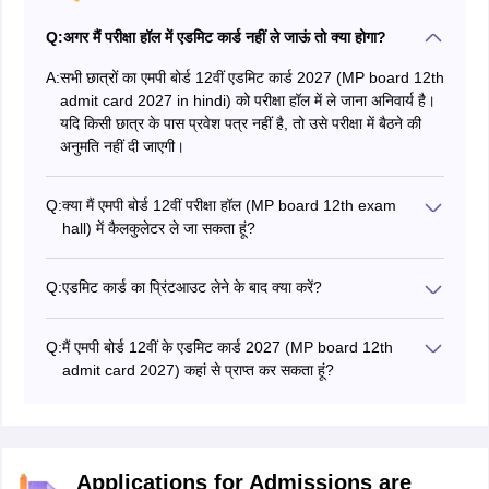
Q:
अगर मैं परीक्षा हॉल में एडमिट कार्ड नहीं ले जाऊं तो क्या होगा?
A:
सभी छात्रों का एमपी बोर्ड 12वीं एडमिट कार्ड 2027 (MP board 12th
admit card 2027 in hindi) को परीक्षा हॉल में ले जाना अनिवार्य है।
यदि किसी छात्र के पास प्रवेश पत्र नहीं है, तो उसे परीक्षा में बैठने की
अनुमति नहीं दी जाएगी।
Q:
क्या मैं एमपी बोर्ड 12वीं परीक्षा हॉल (MP board 12th exam
hall) में कैलकुलेटर ले जा सकता हूं?
जैसा कि एमपी बोर्ड कक्षा 12 एडमिट कार्ड 2027 (MP board class
12 admit card 2027) में बताया गया है, छात्र परीक्षा हॉल में
Q:
एडमिट कार्ड का प्रिंटआउट लेने के बाद क्या करें?
कैलकुलेटर, मोबाइल या कोई अन्य इलेक्ट्रॉनिक उपकरण नहीं ले जा
एमपीबीएसई 12वीं प्रवेश पत्र 2027 (MPBSE 12th admit card
सकते हैं।
2027 in hindi) प्राप्त करने के बाद, छात्रों को अपने प्रवेश पत्र को
Q:
मैं एमपी बोर्ड 12वीं के एडमिट कार्ड 2027 (MP board 12th
स्कूल के प्रिंसिपल द्वारा हस्ताक्षरित करवाना चाहिए।
admit card 2027) कहां से प्राप्त कर सकता हूं?
छात्र एमपी बोर्ड कक्षा 12वीं एडमिट कार्ड 2027 (MP board class
12 admit card 2027 in hindi) को आधिकारिक वेबसाइट
mpbse.nic.in और mpbse.mponline.gov.in से प्राप्त कर सकते
हैं।
Applications for Admissions are