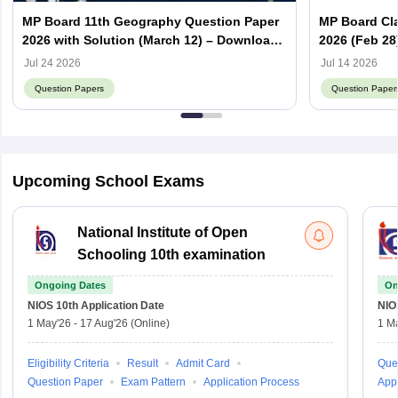
MP Board 11th Geography Question Paper
MP Board Cla
2026 with Solution (March 12) – Download
2026 (Feb 28
PDF
PDF
Jul 24 2026
Jul 14 2026
Question Papers
Question Paper
Upcoming School Exams
National Institute of Open
Schooling 10th examination
Ongoing Dates
On
NIOS 10th
Application Date
NIO
1 May'26
-
17 Aug'26
(Online)
1 M
Eligibility Criteria
Result
Admit Card
Que
Question Paper
Exam Pattern
Application Process
Appl