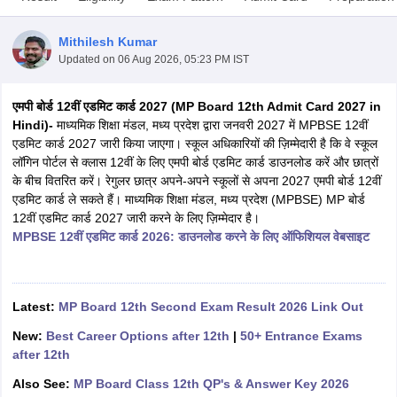
Mithilesh Kumar
Updated on
06 Aug 2026, 05:23 PM IST
एमपी बोर्ड 12वीं एडमिट कार्ड 2027 (MP Board 12th Admit Card 2027 in
ngana FA1 Exam Time Table 2026
AP FA1 Exam Time Table 2026
Hindi)-
माध्यमिक शिक्षा मंडल, मध्य प्रदेश द्वारा जनवरी 2027 में MPBSE 12वीं
Nadu 12th Supplementary Result 2026
TN 11th Arrear Result 2026
TN 10
एडमिट कार्ड 2027 जारी किया जाएगा। स्कूल अधिकारियों की ज़िम्मेदारी है कि वे स्कूल
Wise)
CBSE 10th Second Board Result Marksheet 2026
CBSE Second Bo
लॉगिन पोर्टल से क्लास 12वीं के लिए एमपी बोर्ड एडमिट कार्ड डाउनलोड करें और छात्रों
 WBCHSE HS Result 2026
CBSE Class 12 Result Link 2026
Punjab PSEB
के बीच वितरित करें। रेगुलर छात्र अपने-अपने स्कूलों से अपना 2027 एमपी बोर्ड 12वीं
26
CBSE 10th Science Question Paper 2026 Second Exam
CBSE 10th En
एडमिट कार्ड ले सकते हैं। माध्यमिक शिक्षा मंडल, मध्य प्रदेश (MPBSE) MP बोर्ड
ementary Question Paper 2026
TS Inter Supplementary Question Paper
12वीं एडमिट कार्ड 2027 जारी करने के लिए ज़िम्मेदार है।
la SSLC
Karnataka SSLC
UK Board 10th
Goa Board SSC
PSEB 10th
JKBO
MPBSE 12वीं एडमिट कार्ड 2026: डाउनलोड करने के लिए ऑफिशियल वेबसाइट
DHSE Exam
MP Board 12th
UK Board 12th
Goa Board HSSC
PSEB 12th
J
my Public School Admissions
Navyug School Admission
MGGS School Ad
lkata
Schools in Jaipur
Schools in Lucknow
Schools in Gurgaon
Schools i
arat
Schools in Punjab
Schools in Bihar
Latest:
MP Board 12th Second Exam Result 2026 Link Out
Marathi Medium Schools in India
Gujarati Medium Schools in India
Kanna
New:
Best Career Options after 12th
|
50+ Entrance Exams
ndia
Army Public Schools in India
after 12th
Syllabus
HBSE 12th Syllabus
HPBOSE 12th Syllabus
NBSE HSSLC Syll
Board Class 12 Question Papers
HBSE 12th Question Papers
GSEB HSC
Also See:
MP Board Class 12th QP's & Answer Key 2026
s
GSEB SSC Question Papers
Goa Board SSC Question Paper
Manipur 