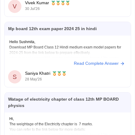
Vivek Kumar
V
30 Jul'26
Mp board 12th exam paper 2024 25 in hindi
Hello Sushmita,
Download MP Board Class 12 Hindi medium exam model papers for
2024-25 from the link below to prepare effectively.
https://school.careers360.com/boards/mpbse/mp-board-12th-model-
Read Complete Answer
papers
Saniya Khatri
S
28 May'26
Watage of electricity chapter of class 12th MP BOARD
physics
Hi,
The weightage of the Electricity chapter is 7 marks.
You can refer to the link below for more details:
https://school.careers360.com/boards/mpbse/mp-board-12th-exam-