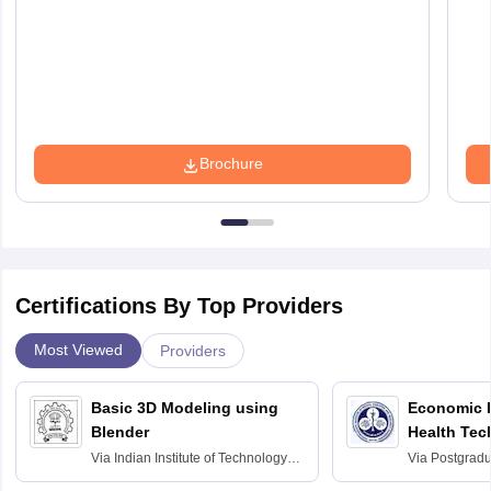
Brochure
Certifications By Top Providers
Most Viewed
Providers
Basic 3D Modeling using
Economic E
Blender
Health Tec
Assessmen
Via
Indian Institute of Technology
Via
Postgradua
Bombay
Education an