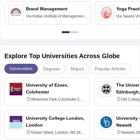
Chandigarh
Brand Management
Yoga Pract
Via
Indian Institute of Management
Via
Swami Vi
Bangalore
Anusandhana
Bangalore
Explore Top Universities Across Globe
Universities
Degrees
Majors
Popular Articles
University of Essex,
The Univers
Colchester
Edinburgh,
Wivenhoe Park Colchester CO4
Old Colleg
3SQ
Edinburgh
University College London,
University 
London
Newark
Gower Street, London, WC1E
Newark, D
6BT