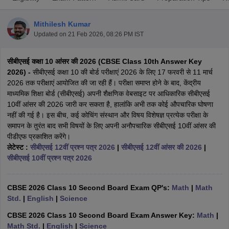
Mithilesh Kumar
Updated on
21 Feb 2026, 08:26 PM IST
सीबीएसई कक्षा 10 आंसर की 2026 (CBSE Class 10th Answer Key
xam Time Table 2026
2026) -
सीबीएसई कक्षा 10 की बोर्ड परीक्षाएं 2026 के लिए 17 फरवरी से 11 मार्च
Nadu 12th Supplementary Result 2026
TN 11th Arrear Result 2026
TN 10
2026 तक परीक्षाएं आयोजित की जा रही हैं। परीक्षा समाप्त होने के बाद, केंद्रीय
Wise)
CBSE 10th Second Board Result Marksheet 2026
CBSE Second Bo
माध्यमिक शिक्षा बोर्ड (सीबीएसई) अपनी शैक्षणिक वेबसाइट पर आधिकारिक सीबीएसई
 WBCHSE HS Result 2026
CBSE Class 12 Result Link 2026
Punjab PSEB
10वीं आंसर की 2026 जारी कर सकता है, हालांकि अभी तक कोई औपचारिक घोषणा
26
CBSE 10th Science Question Paper 2026 Second Exam
CBSE 10th En
नहीं की गई है। इस बीच, कई कोचिंग संस्थान और विषय विशेषज्ञ प्रत्येक परीक्षा के
ementary Question Paper 2026
TS Inter Supplementary Question Paper
समापन के तुरंत बाद सभी विषयों के लिए अपनी अनौपचारिक सीबीएसई 10वीं आंसर की
la SSLC
Karnataka SSLC
UK Board 10th
Goa Board SSC
PSEB 10th
JKBO
पीडीएफ प्रकाशित करेंगे।
DHSE Exam
MP Board 12th
UK Board 12th
Goa Board HSSC
PSEB 12th
J
लेटेस्ट :
सीबीएसई 12वीं प्रश्न पत्र 2026
|
सीबीएसई 12वीं आंसर की 2026
|
my Public School Admissions
Navyug School Admission
MGGS School Ad
सीबीएसई 10वीं प्रश्न पत्र 2026
lkata
Schools in Jaipur
Schools in Lucknow
Schools in Gurgaon
Schools i
arat
Schools in Punjab
Schools in Bihar
Marathi Medium Schools in India
Gujarati Medium Schools in India
Kanna
CBSE 2026 Class 10 Second Board Exam QP's:
Math
|
Math
ndia
Army Public Schools in India
Std.
|
English
|
Science
Syllabus
HBSE 12th Syllabus
HPBOSE 12th Syllabus
NBSE HSSLC Syll
CBSE 2026 Class 10 Second Board Exam Answer Key:
Math
|
Board Class 12 Question Papers
HBSE 12th Question Papers
GSEB HSC
Math Std.
|
English
|
Science
s
GSEB SSC Question Papers
Goa Board SSC Question Paper
Manipur 