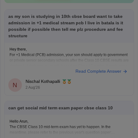
as my son is studying in 10th cbse board want to take
admission in +1 medical stream pcb I live in batala is it
possible if possible then tell me plz procedure and fee
structure
Hey there,
For +1 Medical (PCB) admission, your son should apply to government
or private senior secondary schools after the Class 10 CBSE results are
declared. Admission is usually based on Class 10 marks, though some
Read Complete Answer
schools may conduct an entrance test or interview. Please mention your
city/state for suitable
Nischal Kothapalli
N
2 Aug'26
can get social mid term exam paper cbse class 10
Hello Arun,
The CBSE Class 10 mid-term exam has yet to happen. In the
meantime, please refer to the previous year's question paper:
https://school.careers360.com/boards/cbse/cbse-class-10-mid-term-