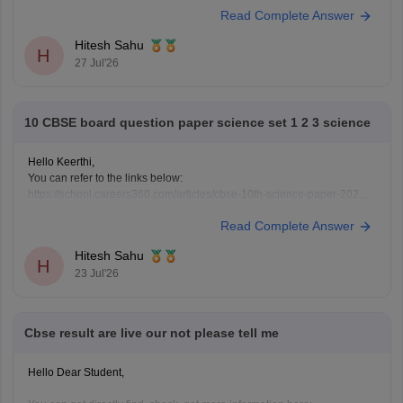
Read Complete Answer
exam-question-paper-answer-key-2025-26
Hitesh Sahu
H
27 Jul'26
10 CBSE board question paper science set 1 2 3 science
Hello Keerthi,
You can refer to the links below:
https://school.careers360.com/articles/cbse-10th-science-paper-2026
https://school.careers360.com/boards/cbse/cbse-class-10-science-
Read Complete Answer
question-paper-2026
https://school.careers360.com/boards/cbse/cbse-previous-year-
Hitesh Sahu
question-papers-class-10-science
H
23 Jul'26
Cbse result are live our not please tell me
Hello Dear Student,