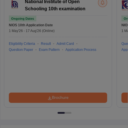
National Institute of Open
Schooling 10th examination
Ongoing Dates
On
NIOS 10th
Application Date
NIO
1 May'26
-
17 Aug'26
(Online)
1 M
Eligibility Criteria
Result
Admit Card
Que
Question Paper
Exam Pattern
Application Process
Appl
Brochure