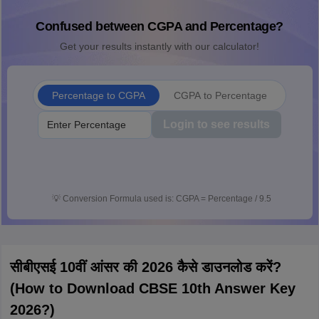
Confused between CGPA and Percentage?
Get your results instantly with our calculator!
Percentage to CGPA
CGPA to Percentage
Login to see results
💡
Conversion Formula used is: CGPA = Percentage / 9.5
सीबीएसई 10वीं आंसर की 2026 कैसे डाउनलोड करें?
(How to Download CBSE 10th Answer Key
2026?)