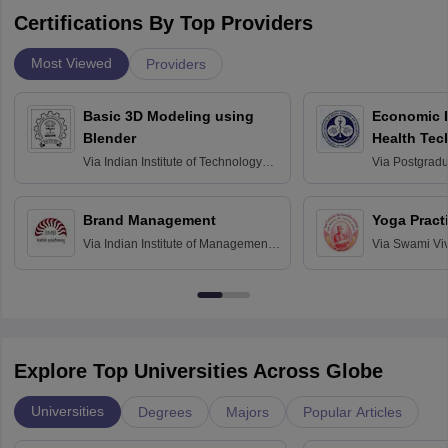
Certifications By Top Providers
Most Viewed
Providers
Basic 3D Modeling using
Economic E
Blender
Health Tec
Assessmen
Via
Indian Institute of Technology
Via
Postgradua
Bombay
Education an
Chandigarh
Brand Management
Yoga Pract
Via
Indian Institute of Management
Via
Swami Vi
Bangalore
Anusandhana
Bangalore
Explore Top Universities Across Globe
Universities
Degrees
Majors
Popular Articles