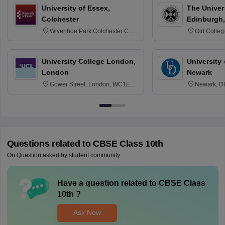
University of Essex,
The Univers
Colchester
Edinburgh,
Wivenhoe Park Colchester CO4
Old Colleg
3SQ
Edinburgh
University College London,
University 
London
Newark
Gower Street, London, WC1E
Newark, D
6BT
Questions related to
CBSE Class 10th
On Question asked by student community
Have a question related to
CBSE Class
10th
?
Ask Now