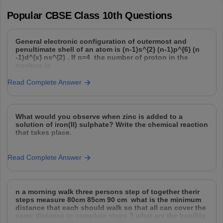
Popular
CBSE Class 10th
Questions
General electronic configuration of outermost and
penultimate shell of an atom is (n-1)s^{2} (n-1)p^{6} (n
-1)d^{x} ns^{2} . If n=4 the number of proton in the
nucleus is
Read Complete Answer
What would you observe when zinc is added to a
solution of iron(II) sulphate? Write the chemical reaction
that takes place.
Read Complete Answer
n a morning walk three persons step of together therir
steps measure 80cm 85cm 90 cm what is the minimum
distance that each should walk so that all can cover the
same distance in complete steps ? what are the benifits