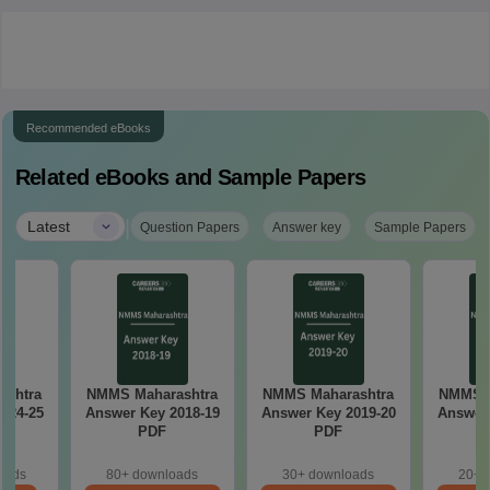
Recommended eBooks
Related eBooks and Sample Papers
|
Latest
Question Papers
Answer key
Sample Papers
ashtra
NMMS Maharashtra
NMMS Maharashtra
NMMS M
024-25
Answer Key 2018-19
Answer Key 2019-20
Answer 
PDF
PDF
oads
80+ downloads
30+ downloads
20+ 