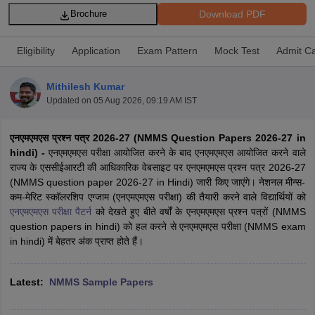
Download PDF
Brochure
Eligibility
Application
Exam Pattern
Mock Test
Admit C
Mithilesh Kumar
xam Time Table 2026
Updated on
05 Aug 2026, 09:19 AM IST
Nadu 12th Supplementary Result 2026
TN 11th Arrear Result 2026
TN 10
lt Marksheet 2026
CBSE Second Board Result 2026 Roll Number
CBSE 
 WBCHSE HS Result 2026
CBSE Class 12 Result Link 2026
Punjab PSEB
एनएमएमएस प्रश्न पत्र 2026-27 (NMMS Question Papers 2026-27 in
26
CBSE 10th Science Question Paper 2026 Second Exam
CBSE 10th En
hindi) -
एनएमएमएस परीक्षा आयोजित करने के बाद एनएमएमएस आयोजित करने वाले
ementary Question Paper 2026
TS Inter Supplementary Question Paper
राज्य के एससीईआरटी की आधिकारिक वेबसाइट पर एनएमएमएस प्रश्न पत्र 2026-27
la SSLC
Karnataka SSLC
UK Board 10th
Goa Board SSC
PSEB 10th
JKBO
(NMMS question paper 2026-27 in Hindi) जारी किए जाएंगे। नेशनल मीन्स-
DHSE Exam
MP Board 12th
UK Board 12th
Goa Board HSSC
PSEB 12th
J
कम-मेरिट स्कॉलरशिप एग्जाम (एनएमएमएस परीक्षा) की तैयारी करने वाले विद्यार्थियों को
my Public School Admissions
Navyug School Admission
MGGS School Ad
एनएमएमएस परीक्षा पैटर्न
को देखते हुए बीते वर्षों के एनएमएमएस प्रश्न पत्रों (NMMS
lkata
Schools in Jaipur
Schools in Lucknow
Schools in Gurgaon
Schools i
question papers in hindi) को हल करने से एनएमएमएस परीक्षा (NMMS exam
arat
Schools in Punjab
Schools in Bihar
in hindi) में बेहतर अंक प्राप्त होते हैं।
Marathi Medium Schools in India
Gujarati Medium Schools in India
Kanna
ndia
Army Public Schools in India
Latest:
NMMS Sample Papers
Syllabus
HBSE 12th Syllabus
HPBOSE 12th Syllabus
NBSE HSSLC Syll
Board Class 12 Question Papers
HBSE 12th Question Papers
GSEB HSC
s
GSEB SSC Question Papers
Goa Board SSC Question Paper
Manipur 