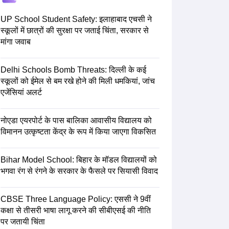
2 Question Papers
HBSE 12th Question Papers
GSEB HSC Question Pa
estion Papers
Goa Board SSC Question Paper
Manipur Board HSLC Qu
UP School Student Safety: इलाहाबाद एचसी ने
yllabus
JAC 10th Syllabus
Odisha 10th Syllabus
Kerala SSLC Syllabus
Ta
स्कूलों में छात्रों की सुरक्षा पर जताई चिंता, सरकार से
ass 10
Syllabus for Class 11
Syllabus for Class 12
NCERT Syllabus
Class 
मांगा जवाब
026
Digital Gujarat Scholarship 2026-27
UP Scholarship 2026-27
NMMS
N
ledge Olympiad
HBCSE Mathematical Olympiad
View All Olympiad Exams
Delhi Schools Bomb Threats: दिल्ली के कई
स्कूलों को ईमेल से बम रखे होने की मिली धमकियां, जांच
एजेंसियां अलर्ट
नोएडा एयरपोर्ट के पास बालिका आवासीय विद्यालय को
विमानन उत्कृष्टता केंद्र के रूप में किया जाएगा विकसित
Bihar Model School: बिहार के मॉडल विद्यालयों को
भगवा रंग से रंगने के सरकार के फैसले पर सियासी विवाद
CBSE Three Language Policy: एससी ने 9वीं
कक्षा से तीसरी भाषा लागू करने की सीबीएसई की नीति
पर जतायी चिंता