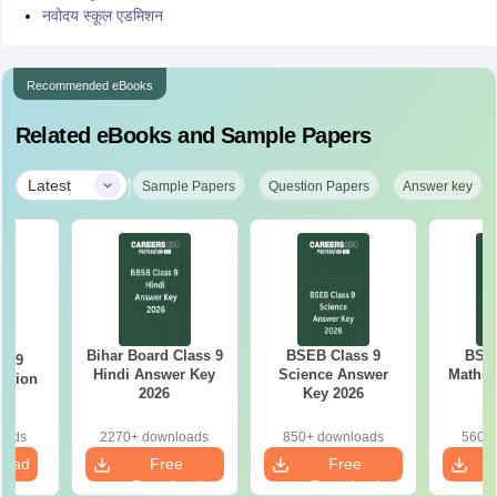
नवोदय स्कूल एडमिशन
Recommended eBooks
Related eBooks and Sample Papers
|
Latest
Sample Papers
Question Papers
Answer key
Bihar Board Class 9
BSEB Class 9
BSEB
s 9
Hindi Answer Key
Science Answer
Maths 
estion
2026
Key 2026
26
oads
2270+ downloads
850+ downloads
560+ 
load
Free
Free
Download
Download