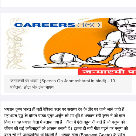
CGBSE 10th Syllabus
JAC 10th Syllabus
Odisha 10th Syllabus
Kerala SS
yllabus for Class 10
Syllabus for Class 11
Syllabus for Class 12
NCERT S
cholarships 2026
Digital Gujarat Scholarship 2026-27
UP Scholarship 2
 General Knowledge Olympiad
HBCSE Mathematical Olympiad
View All 
जन्माष्टमी पर भाषण (Speech On Janmashtami in hindi) - 10
पंक्तियां, छोटा और लंबा भाषण
भगवान कृष्ण भारत ही नहीं वैश्विक स्तर पर अराध्य देव के तौर पर जाने जाने जाते हैं।
महाभारत युद्ध के दौरान पांडव पुत्र अर्जुन को रणभूमि में भगवान श्री कृष्ण ने जो ज्ञान
दिया था वह भगवत गीता में बताया गया है। गीता में ऐसी बहुत सी बातें हैं जो मनुष्य को
जीवन की कई कठिनाइयों को आसान बनाती हैं। इतना ही नहीं गीता पढ़ने पर मनुष्य को
बहुत सी नई जानकारियां भी मिलती हैं। भगवत गीता (Bhagwat Geeta) के संदेश