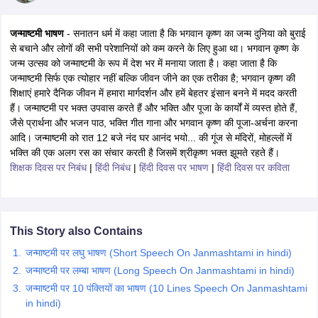
जन्माष्टमी भाषण
- सनातन धर्म में कहा जाता है कि भगवान कृष्ण का जन्म दुनिया को बुराई
से बचाने और लोगों की सभी परेशानियों को कम करने के लिए हुआ था। भगवान कृष्ण के
जन्म उत्सव को जन्माष्टमी के रूप में देश भर में मनाया जाता है। कहा जाता है कि
जन्माष्टमी सिर्फ एक त्योहार नहीं बल्कि जीवन जीने का एक तरीका है; भगवान कृष्ण की
xam Time Table 2026
शिक्षाएं हमारे दैनिक जीवन में हमारा मार्गदर्शन और हमें बेहतर इंसान बनने में मदद करती
Nadu 12th Supplementary Result 2026
हैं। जन्माष्टमी पर भक्त उपवास करते हैं और भक्ति और पूजा के कार्यों में व्यस्त होते हैं,
TN 11th Arrear Result 2026
TN 10
Wise)
जैसे प्रार्थना और भजन पाठ, भक्ति गीत गाना और भगवान कृष्ण की पूजा-अर्चना करना
CBSE 10th Second Board Result Marksheet 2026
CBSE Second Bo
 WBCHSE HS Result 2026
आदि। जन्माष्टमी को रात 12 बजे नंद घर आनंद भयो... की गूंज से मंदिरों, मोहल्लों में
CBSE Class 12 Result Link 2026
Punjab PSEB
26
CBSE 10th Science Question Paper 2026 Second Exam
भक्ति की एक अलग रस का संचार करती है जिसमें श्रीकृष्ण भक्त झूमते रहते हैं।
CBSE 10th En
ementary Question Paper 2026
शिक्षक दिवस पर निबंध
|
हिंदी निबंध
|
TS Inter Supplementary Question Paper
हिंदी दिवस पर भाषण
|
हिंदी दिवस पर कविता
la SSLC
Karnataka SSLC
UK Board 10th
Goa Board SSC
PSEB 10th
JKBO
DHSE Exam
MP Board 12th
UK Board 12th
Goa Board HSSC
PSEB 12th
J
my Public School Admissions
Navyug School Admission
MGGS School Ad
lkata
Schools in Jaipur
Schools in Lucknow
Schools in Gurgaon
Schools i
This Story also Contains
arat
Schools in Punjab
Schools in Bihar
जन्माष्टमी पर लघु भाषण (Short Speech On Janmashtami in hindi)
Marathi Medium Schools in India
Gujarati Medium Schools in India
Kanna
जन्माष्टमी पर लम्बा भाषण (Long Speech On Janmashtami in hindi)
ndia
Army Public Schools in India
Syllabus
HBSE 12th Syllabus
HPBOSE 12th Syllabus
NBSE HSSLC Syll
जन्माष्टमी पर 10 पंक्तियों का भाषण (10 Lines Speech On Janmashtami
Board Class 12 Question Papers
HBSE 12th Question Papers
GSEB HSC
in hindi)
s
GSEB SSC Question Papers
Goa Board SSC Question Paper
Manipur 