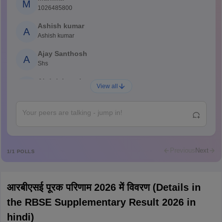
M
1026485800
Ashish kumar
A
Ashish kumar
Ajay Santhosh
A
Shs
Abdulajeezsh
A
View all
Ajeeez
Rajkumar
R
Rajkumar
Md Faizan
M
Md faizan
Previous
Next
1
/
1
POLLS
Mohammad Safwan
M
i want to take admission in class 11
आरबीएसई पूरक परिणाम 2026 में विवरण (Details in
Sreehari unni
S
the RBSE Supplementary Result 2026 in
Sreehari HD
hindi)
Amrapali