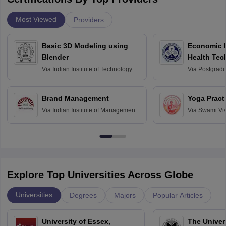
Most Viewed
Providers
Basic 3D Modeling using
Economic E
Blender
Health Tec
Assessmen
Via
Indian Institute of Technology
Via
Postgradua
Bombay
Education an
Chandigarh
Brand Management
Yoga Pract
Via
Indian Institute of Management
Via
Swami Vi
Bangalore
Anusandhana
Bangalore
Explore Top Universities Across Globe
Universities
Degrees
Majors
Popular Articles
University of Essex,
The Univers