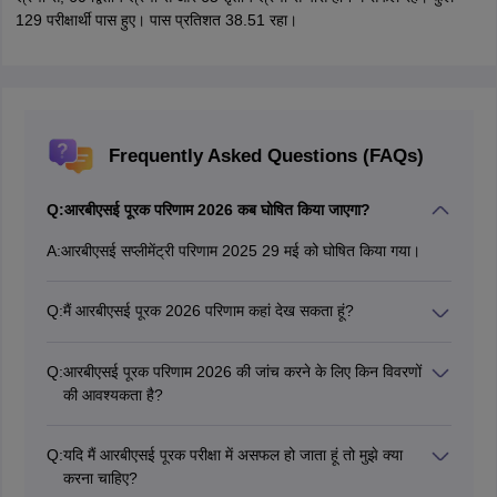
129 परीक्षार्थी पास हुए। पास प्रतिशत 38.51 रहा।
Frequently Asked Questions (FAQs)
Q:
आरबीएसई पूरक परिणाम 2026 कब घोषित किया जाएगा?
A:
आरबीएसई सप्लीमेंट्री परिणाम 2025 29 मई को घोषित किया गया।
Q:
मैं आरबीएसई पूरक 2026 परिणाम कहां देख सकता हूं?
छात्र अपना आरबीएसई 2026 पूरक परिणाम राजस्थान बोर्ड की
आधिकारिक वेबसाइट rajeduboard.rajasthan.gov.in पर जाकर
Q:
आरबीएसई पूरक परिणाम 2026 की जांच करने के लिए किन विवरणों
देख सकते हैं। रिजल्ट चेक करने का सीधा लिंक इस लेख में भी उपलब्ध
की आवश्यकता है?
है।
राजस्थान बोर्ड पूरक परिणाम 2026 की जांच करने के लिए, छात्रों को
अपना रोल नंबर और जन्म तिथि प्रदान करनी होगी।
Q:
यदि मैं आरबीएसई पूरक परीक्षा में असफल हो जाता हूं तो मुझे क्या
करना चाहिए?