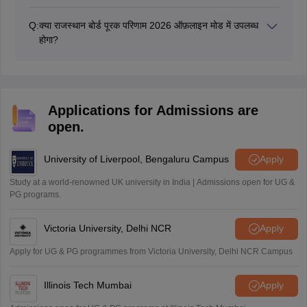
जो छात्र आरबीएसई पूरक परीक्षा में असफल हो जाते हैं, वे अपनी अध्ययन
रणनीतियों का पुनर्मूल्यांकन करने, अतिरिक्त सहायता मांगने और अगले
Q:
क्या राजस्थान बोर्ड पूरक परिणाम 2026 ऑफ़लाइन मोड में उपलब्ध
शैक्षणिक वर्ष में परीक्षा में फिर से बैठने की तैयारी करने पर विचार कर सकते
होगा?
हैं।
नहीं, आरबीएसई पूरक परिणाम 2026 आरबीएसई की आधिकारिक
वेबसाइट rajeduboard.rajasthan.gov.in पर ऑनलाइन उपलब्ध
होगा। हालांकि, छात्र ऑफ़लाइन संदर्भ के लिए राजस्थान बोर्ड पूरक
परिणाम 2026 को डाउनलोड और प्रिंट कर सकते हैं।
Applications for Admissions are
open.
University of Liverpool, Bengaluru Campus
Apply
Study at a world-renowned UK university in India | Admissions open for UG &
PG programs.
Victoria University, Delhi NCR
Apply
Apply for UG & PG programmes from Victoria University, Delhi NCR Campus
Illinois Tech Mumbai
Apply