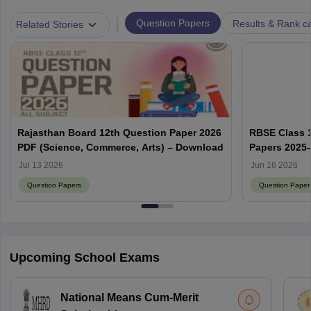
|
Question Papers
Results & Rank c
Related Stories
Rajasthan Board 12th Question Paper 2026
RBSE Class 1
PDF (Science, Commerce, Arts) – Download
Papers 2025
Solution PD
Jul 13 2026
Jun 16 2026
Question Papers
Question Paper
Upcoming School Exams
National Means Cum-Merit