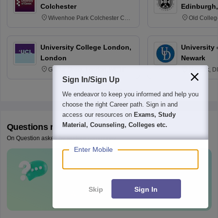
Colchester
Edinburgh,
Wivenhoe Park Colchester CO4
Old Colleg
3SQ
Edinburgh
University College London,
University 
London
Newark
Gower Street, London, WC1E
Newark, D
6BT
Sign In/Sign Up
We endeavor to keep you informed and help you
choose the right Career path. Sign in and
access our resources on
Exams, Study
Material, Counseling, Colleges etc.
Questions related to
RBSE 12th
On Question asked by student community
Enter Mobile
Have a question related to
RBSE 12th
?
Skip
Sign In
Ask Now