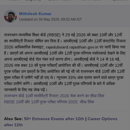
Mithilesh Kumar
Updated on
30 May 2026, 09:02 AM IST
राजस्थान माध्यमिक शिक्षा बोर्ड (RBSE) ने 29 मई 2026 को कक्षा 10वीं और 12वीं
xam Time Table 2026
का सप्लीमेंट्री रिजल्ट घोषित कर दिया है। आरबीएसई 10वीं और 12वीं कंपार्टमेंट रिजल्ट
Nadu 12th Supplementary Result 2026
TN 11th Arrear Result 2026
TN 10
2026 आधिकारिक वेबसाइट, rajeduboard.rajasthan.gov.in पर जारी किया गया
lt Marksheet 2026
CBSE Second Board Result 2026 Roll Number
CBSE 
है। छात्रों को अपना आरबीएसई 10वीं और 12वीं पूरक परिणाम स्कोरकार्ड देखने के लिए
 WBCHSE HS Result 2026
CBSE Class 12 Result Link 2026
Punjab PSEB
अपना आरबीएसई बोर्ड रोल नंबर दर्ज करना होगा। आरबीएसई बोर्ड ने 14 से 16 मई,
26
CBSE 10th Science Question Paper 2026 Second Exam
CBSE 10th En
2026 तक कक्षा 10 की पूरक परीक्षाएँ आयोजित की थीं। आरबीएसई 10वीं और 12वीं
ementary Question Paper 2026
TS Inter Supplementary Question Paper
पूरक परीक्षा उन छात्रों के लिए आयोजित की गई थी जो राजस्थान बोर्ड 10वीं और 12वीं
la SSLC
Karnataka SSLC
UK Board 10th
Goa Board SSC
PSEB 10th
JKBO
मुख्य परीक्षा में उत्तीर्ण नहीं हो पाए थे। न्यूनतम 33% अंक प्राप्त करने वाले छात्र पूरक
DHSE Exam
MP Board 12th
UK Board 12th
Goa Board HSSC
PSEB 12th
J
परीक्षा उत्तीर्ण करेंगे। आरबीएसई 10वीं और 12वीं पूरक परिणामों के बारे में अधिक
my Public School Admissions
Navyug School Admission
MGGS School Ad
जानकारी के लिए यह लेख पढ़ें।
lkata
Schools in Jaipur
Schools in Lucknow
Schools in Gurgaon
Schools i
राजस्थान बोर्ड 10वीं सप्लीमेंट्री रिजल्ट 2026 चेक करने का सीधा लिंक
arat
Schools in Punjab
Schools in Bihar
RBSE 10वीं और 12वीं पूरक परीक्षा परिणाम 2025: सीधा लिंक
Marathi Medium Schools in India
Gujarati Medium Schools in India
Kanna
ndia
Army Public Schools in India
Syllabus
HBSE 12th Syllabus
HPBOSE 12th Syllabus
NBSE HSSLC Syll
Also See:
50+ Entrance Exams after 12th
|
Career Options
Board Class 12 Question Papers
HBSE 12th Question Papers
GSEB HSC
after 12th
s
GSEB SSC Question Papers
Goa Board SSC Question Paper
Manipur 