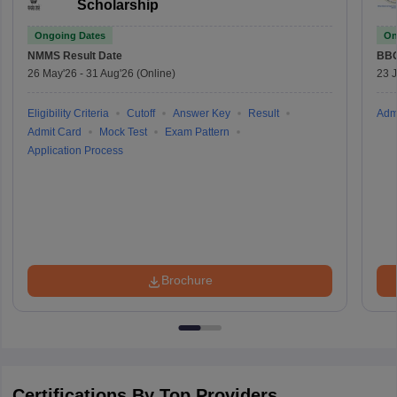
Scholarship
Ongoing Dates
On
NMMS
Result Date
BBO
26 May'26
-
31 Aug'26
(Online)
23 
Eligibility Criteria
Cutoff
Answer Key
Result
Adm
Admit Card
Mock Test
Exam Pattern
Application Process
Brochure
Certifications By Top Providers