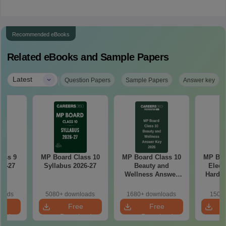
Recommended eBooks
Related eBooks and Sample Papers
|
Latest
Question Papers
Sample Papers
Answer key
ass 9
MP Board Class 10
MP Board Class 10
MP Boa
26-27
Syllabus 2026-27
Beauty and
Elect
Wellness Answer
Hardw
Key 2026
Ke
loads
5080+ downloads
1680+ downloads
150+ 
e
Free
Free
oad
Download
Download