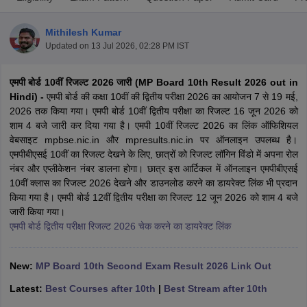
Mithilesh Kumar
Updated on
13 Jul 2026, 02:28 PM IST
एमपी बोर्ड 10वीं रिजल्ट 2026 जारी (MP Board 10th Result 2026 out in
xam Time Table 2026
Hindi) -
एमपी बोर्ड की कक्षा 10वीं की द्वितीय परीक्षा 2026 का आयोजन 7 से 19 मई,
Nadu 12th Supplementary Result 2026
TN 11th Arrear Result 2026
TN 10
2026 तक किया गया। एमपी बोर्ड 10वीं द्वितीय परीक्षा का रिजल्ट 16 जून 2026 को
Wise)
CBSE 10th Second Board Result Marksheet 2026
CBSE Second Bo
शाम 4 बजे जारी कर दिया गया है। एमपी 10वीं रिजल्ट 2026 का लिंक ऑफिशियल
 WBCHSE HS Result 2026
CBSE Class 12 Result Link 2026
Punjab PSEB
वेबसाइट mpbse.nic.in और mpresults.nic.in पर ऑनलाइन उपलब्ध है।
26
CBSE 10th Science Question Paper 2026 Second Exam
CBSE 10th En
एमपीबीएसई 10वीं का रिजल्ट देखने के लिए, छात्रों को रिजल्ट लॉगिन विंडो में अपना रोल
ementary Question Paper 2026
TS Inter Supplementary Question Paper
नंबर और एप्लीकेशन नंबर डालना होगा। छात्र इस आर्टिकल में ऑनलाइन एमपीबीएसई
la SSLC
Karnataka SSLC
UK Board 10th
Goa Board SSC
PSEB 10th
JKBO
10वीं क्लास का रिजल्ट 2026 देखने और डाउनलोड करने का डायरेक्ट लिंक भी प्रदान
DHSE Exam
MP Board 12th
UK Board 12th
Goa Board HSSC
PSEB 12th
J
किया गया है। एमपी बोर्ड 12वीं द्वितीय परीक्षा का रिजल्ट 12 जून 2026 को शाम 4 बजे
my Public School Admissions
Navyug School Admission
MGGS School Ad
जारी किया गया।
lkata
Schools in Jaipur
Schools in Lucknow
Schools in Gurgaon
Schools i
एमपी बोर्ड द्वितीय परीक्षा रिजल्ट 2026 चेक करने का डायरेक्ट लिंक
arat
Schools in Punjab
Schools in Bihar
Marathi Medium Schools in India
Gujarati Medium Schools in India
Kanna
ndia
Army Public Schools in India
New:
MP Board 10th Second Exam Result 2026 Link Out
Syllabus
HBSE 12th Syllabus
HPBOSE 12th Syllabus
NBSE HSSLC Syll
Latest:
Best Courses after 10th
|
Best Stream after 10th
Board Class 12 Question Papers
HBSE 12th Question Papers
GSEB HSC
s
GSEB SSC Question Papers
Goa Board SSC Question Paper
Manipur 