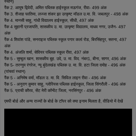
स्थान)
रैंक 2. आयुष द्विवेदी, अमित पब्लिक हाईस्कूल मऊगंज, रीवा- 499 अंक
रैंक 3. शैजाह फातिमा, लज्जा शंकर झा उत्कृष्ट मॉडल उ.मा. वि. जबलपुर - 498 अंक
रैंक 4. मानसी साहू, गांधी विद्यालय हाईस्कूल, सीधी, 497 अंक
रैंक 4 सुहानी प्रजापति, शासकीय उ. मा. उत्कृष्ट विद्यालय, माधव नगर, उजैन- 497
अंक
रैंक 4 शिवांश पांडे, सनराइज पब्लिक स्कूल पगार कलां रोड, बिरसिंहपुर, सतना, 497
अंक
रैंक 4. अंजलि शर्मा, सेवियर पब्लिक स्कूल रीवा, 497 अंक
रैंक 5 - सुम्बुल खान, शासकीय बुह. उदे, उ. मा. विद. नंबर1, बीना, सागर, 496 अंक
रैंक 5- तरन्नुम रंगरेज, न्यू बुंदेलखंड पब्लिक उ. मा. वि. हटा जिला दमोह - 496 अंक
(पांचवां स्थान)
रैंक 5 - अनिमेष वर्मा, मॉडल उ. मा. वि. सिविल लाइन रीवा - 496 अंक
रैंक 5 - अनुराग कुमार साहू, ग्लोरियस पब्लिक हाईस्कूल, जिला सिंगरौली - 496 अंक
रैंक 5. प्राची कौरव, सेंट मेरी कॉन्वेंट जिला, नरसिंगपुर - 496 अंक
एमपी बोर्ड और अन्य राज्यों के बोर्ड के टॉपर को क्या इनाम मिलता है, वीडियो में देखें