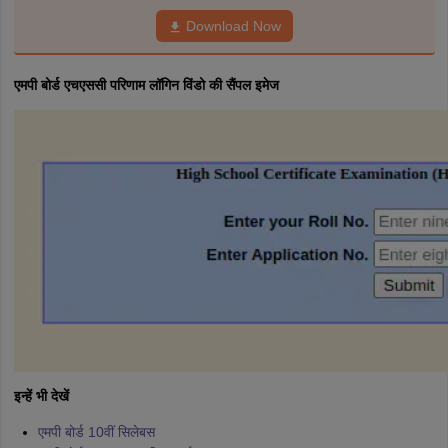
Download Now
एमपी बोर्ड एचएससी परिणाम लॉगिन विंडो की सैंपल इमेज
इन्हें भी देखें
एमपी बोर्ड 10वीं सिलेबस